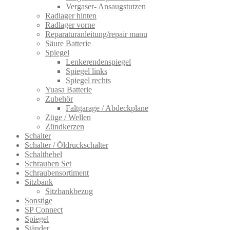
Vergaser- Ansaugstutzen
Radlager hinten
Radlager vorne
Reparaturanleitung/repair manu
Säure Batterie
Spiegel
Lenkerendenspiegel
Spiegel links
Spiegel rechts
Yuasa Batterie
Zubehör
Faltgarage / Abdeckplane
Züge / Wellen
Zündkerzen
Schalter
Schalter / Öldruckschalter
Schalthebel
Schrauben Set
Schraubensortiment
Sitzbank
Sitzbankbezug
Sonstige
SP Connect
Spiegel
Ständer