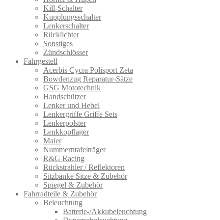
Kill-Schalter
Kupplungsschalter
Lenkerschalter
Rücklichter
Sonstiges
Zündschlösser
Fahrgestell
Acerbis Cycra Polisport Zeta
Bowdenzug Reparatur-Sätze
GSG Mototechnik
Handschützer
Lenker und Hebel
Lenkergriffe Griffe Sets
Lenkerpolster
Lenkkopflager
Maier
Nummerntafelträger
R&G Racing
Rückstrahler / Reflektoren
Sitzbänke Sitze & Zubehör
Spiegel & Zubehör
Fahrradteile & Zubehör
Beleuchtung
Batterie-/Akkubeleuchtung