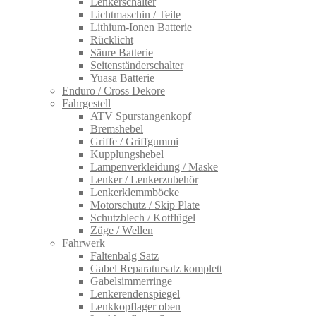
Lenkerschalter
Lichtmaschin / Teile
Lithium-Ionen Batterie
Rücklicht
Säure Batterie
Seitenständerschalter
Yuasa Batterie
Enduro / Cross Dekore
Fahrgestell
ATV Spurstangenkopf
Bremshebel
Griffe / Griffgummi
Kupplungshebel
Lampenverkleidung / Maske
Lenker / Lenkerzubehör
Lenkerklemmböcke
Motorschutz / Skip Plate
Schutzblech / Kotflügel
Züge / Wellen
Fahrwerk
Faltenbalg Satz
Gabel Reparatursatz komplett
Gabelsimmerringe
Lenkerendenspiegel
Lenkkopflager oben