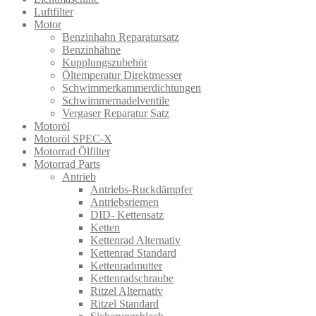
Luftfilter
Motor
Benzinhahn Reparatursatz
Benzinhähne
Kupplungszubehör
Öltemperatur Direktmesser
Schwimmerkammerdichtungen
Schwimmernadelventile
Vergaser Reparatur Satz
Motoröl
Motoröl SPEC-X
Motorrad Ölfilter
Motorrad Parts
Antrieb
Antriebs-Ruckdämpfer
Antriebsriemen
DID- Kettensatz
Ketten
Kettenrad Alternativ
Kettenrad Standard
Kettenradmutter
Kettenradschraube
Ritzel Alternativ
Ritzel Standard