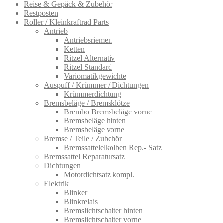
Reise & Gepäck & Zubehör
Restposten
Roller / Kleinkraftrad Parts
Antrieb
Antriebsriemen
Ketten
Ritzel Alternativ
Ritzel Standard
Variomatikgewichte
Auspuff / Krümmer / Dichtungen
Krümmerdichtung
Bremsbeläge / Bremsklötze
Brembo Bremsbeläge vorne
Bremsbeläge hinten
Bremsbeläge vorne
Bremse / Teile / Zubehör
Bremssattelelkolben Rep.- Satz
Bremssattel Reparatursatz
Dichtungen
Motordichtsatz kompl.
Elektrik
Blinker
Blinkrelais
Bremslichtschalter hinten
Bremslichtschalter vorne