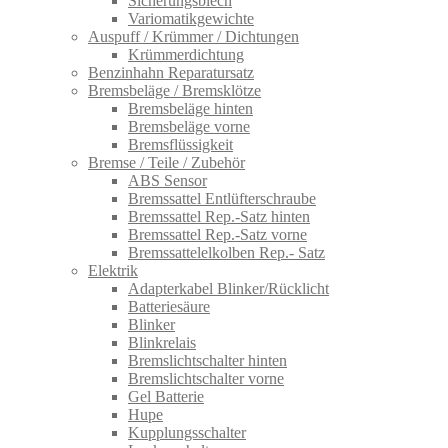
Sicherungsblech
Variomatikgewichte
Auspuff / Krümmer / Dichtungen
Krümmerdichtung
Benzinhahn Reparatursatz
Bremsbeläge / Bremsklötze
Bremsbeläge hinten
Bremsbeläge vorne
Bremsflüssigkeit
Bremse / Teile / Zubehör
ABS Sensor
Bremssattel Entlüfterschraube
Bremssattel Rep.-Satz hinten
Bremssattel Rep.-Satz vorne
Bremssattelelkolben Rep.- Satz
Elektrik
Adapterkabel Blinker/Rücklicht
Batteriesäure
Blinker
Blinkrelais
Bremslichtschalter hinten
Bremslichtschalter vorne
Gel Batterie
Hupe
Kupplungsschalter