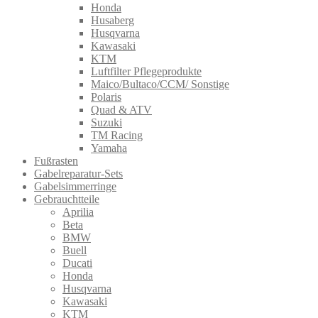
Honda
Husaberg
Husqvarna
Kawasaki
KTM
Luftfilter Pflegeprodukte
Maico/Bultaco/CCM/ Sonstige
Polaris
Quad & ATV
Suzuki
TM Racing
Yamaha
Fußrasten
Gabelreparatur-Sets
Gabelsimmerringe
Gebrauchtteile
Aprilia
Beta
BMW
Buell
Ducati
Honda
Husqvarna
Kawasaki
KTM