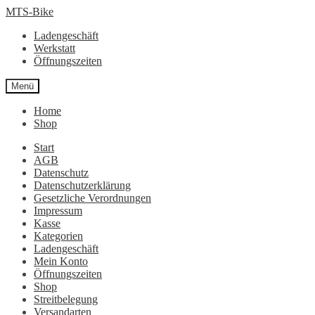
Zur
Zum
MTS-Bike
Navigation
Inhalt
Ladengeschäft
springen
springen
Werkstatt
Öffnungszeiten
Menü
Home
Shop
Start
AGB
Datenschutz
Datenschutzerklärung
Gesetzliche Verordnungen
Impressum
Kasse
Kategorien
Ladengeschäft
Mein Konto
Öffnungszeiten
Shop
Streitbelegung
Versandarten