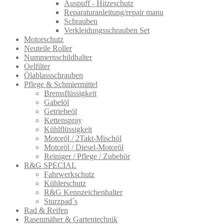
Auspuff - Hitzeschutz
Reparaturanleitung/repair manu
Schrauben
Verkleidungsschrauben Set
Motorschutz
Neuteile Roller
Nummernschildhalter
Oelfilter
Ölablassschra​uben
Pflege & Schmiermittel
Bremsflüssigkeit
Gabelöl
Getriebeöl
Kettenspray
Kühlflüssigkeit
Motoröl / 2Takt-Mischöl
Motoröl / Diesel-Motoröl
Reiniger / Pflege / Zubehör
R&G SPECIAL
Fahrwerkschutz
Kühlerschutz
R&G Kennzeichenhalter
Sturzpad´s
Rad & Reifen
Rasenmäher & Gartentechnik