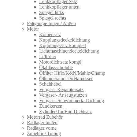
Lenkkopflager Satz
Lenkkopflager unten
Spiegel links
Spiegel rechts
Faltgarage Innen / Außen
Motor
Kolbensatz
Kupplungsdeckeldichtung
Kupplungssatz komplett
Lichtmaschinendeckeldichtung
Luftfilter
Motordichtsatz kompl.
Ölablassschraube
Ölfilter Hiflo/K&N/Mahle/Champ
Öltemperatur- Direktmesser
Schalthebel
Vergaser Reparatursatz
Vergaser- Ansaugstutzen
Vergaser-Schwimmerk.-Dichtung
Zündkerzen
Zylinder/TopEnd Dichtsatz
Motorrad Zubehör
Radlager hinten
Radlager vorne
Zubehör / Tuning