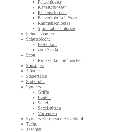
Faltschlösser
Kabelschlösser
Kettenschlösser
Panzerkabelschlösser
Rahmenschlösser
Spiralkabelschlösser
Schnellspanner
Schutzbleche
Festanbau
zum Stecken
Scott
Rucksäcke und Taschen
Sonstiges
Ständer
Steuersätze
Stützräder
Syncros
Griffe
Lenker
Sättel
Sattelstützen
Vorbauten
Syncros Restposten Abverkauf
Tacho
Taschen