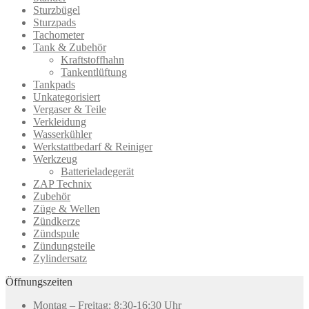
Sturzbügel
Sturzpads
Tachometer
Tank & Zubehör
Kraftstoffhahn
Tankentlüftung
Tankpads
Unkategorisiert
Vergaser & Teile
Verkleidung
Wasserkühler
Werkstattbedarf & Reiniger
Werkzeug
Batterieladegerät
ZAP Technix
Zubehör
Züge & Wellen
Zündkerze
Zündspule
Zündungsteile
Zylindersatz
Öffnungszeiten
Montag – Freitag: 8:30-16:30 Uhr