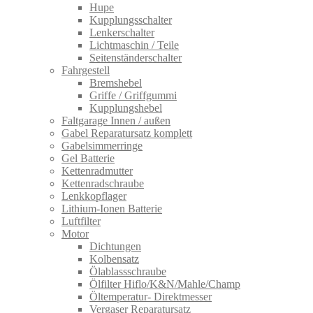
Hupe
Kupplungsschalter
Lenkerschalter
Lichtmaschin / Teile
Seitenständerschalter
Fahrgestell
Bremshebel
Griffe / Griffgummi
Kupplungshebel
Faltgarage Innen / außen
Gabel Reparatursatz komplett
Gabelsimmerringe
Gel Batterie
Kettenradmutter
Kettenradschraube
Lenkkopflager
Lithium-Ionen Batterie
Luftfilter
Motor
Dichtungen
Kolbensatz
Ölablassschraube
Ölfilter Hiflo/K&N/Mahle/Champ
Öltemperatur- Direktmesser
Vergaser Reparatursatz