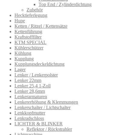
Top End / Zylinderdichtung
Zubehör
Hecktieferlegung
Hupe
Ketten / Ritzel / Kettensätze
Kettenführung
Kraftstofffilter
KTM SPECIAL
Kühlerschützer
Kühlung
Kupplung
Kupplungsdeckeldichtung
Lager
Lenker / Lenkerpolster
Lenker 22mm
Lenker 25,4 1-Zoll
Lenker 28,6mm
Lenkerarmatur​en
Lenkererhöhung & Klemmungen
Lenkerschalter / Lichtschalter
Lenkkopfmutter
Lenkradschloss
LICHTER & BLINKER
Reflektor / Rückstrahler
Lichtmaschine