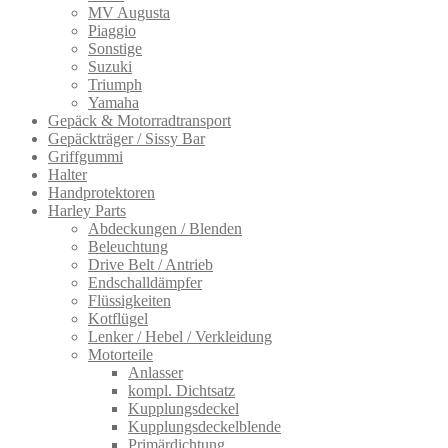
MV Augusta
Piaggio
Sonstige
Suzuki
Triumph
Yamaha
Gepäck & Motorradtransport
Gepäckträger / Sissy Bar
Griffgummi
Halter
Handprotektoren
Harley Parts
Abdeckungen / Blenden
Beleuchtung
Drive Belt / Antrieb
Endschalldämpfer
Flüssigkeiten
Kotflügel
Lenker / Hebel / Verkleidung
Motorteile
Anlasser
kompl. Dichtsatz
Kupplungsdeckel
Kupplungsdeckelblende
Primärdichtung