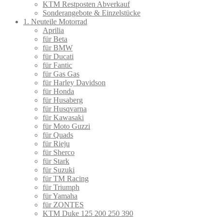
KTM Restposten Abverkauf
Sonderangebote & Einzelstücke
1. Neuteile Motorrad
Aprilia
für Beta
für BMW
für Ducati
für Fantic
für Gas Gas
für Harley Davidson
für Honda
für Husaberg
für Husqvarna
für Kawasaki
für Moto Guzzi
für Quads
für Rieju
für Sherco
für Stark
für Suzuki
für TM Racing
für Triumph
für Yamaha
für ZONTES
KTM Duke 125 200 250 390