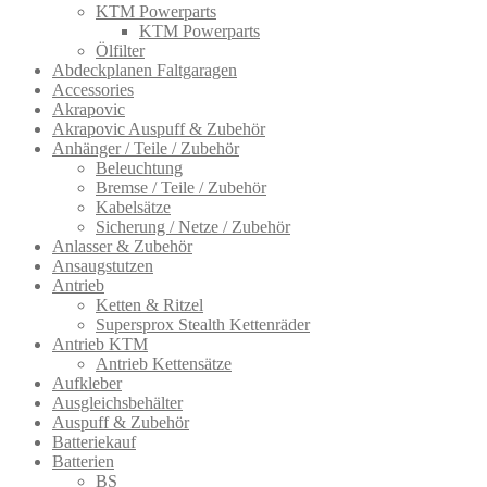
KTM Powerparts
KTM Powerparts
Ölfilter
Abdeckplanen Faltgaragen
Accessories
Akrapovic
Akrapovic Auspuff & Zubehör
Anhänger / Teile / Zubehör
Beleuchtung
Bremse / Teile / Zubehör
Kabelsätze
Sicherung / Netze / Zubehör
Anlasser & Zubehör
Ansaugstutzen
Antrieb
Ketten & Ritzel
Supersprox Stealth Kettenräder
Antrieb KTM
Antrieb Kettensätze
Aufkleber
Ausgleichsbehälter
Auspuff & Zubehör
Batteriekauf
Batterien
BS