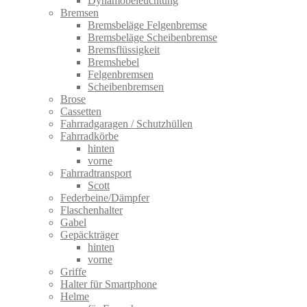
Dynamobeleuchtung
Bremsen
Bremsbeläge Felgenbremse
Bremsbeläge Scheibenbremse
Bremsflüssigkeit
Bremshebel
Felgenbremsen
Scheibenbremsen
Brose
Cassetten
Fahrradgaragen / Schutzhüllen
Fahrradkörbe
hinten
vorne
Fahrradtransport
Scott
Federbeine/Dämpfer
Flaschenhalter
Gabel
Gepäckträger
hinten
vorne
Griffe
Halter für Smartphone
Helme