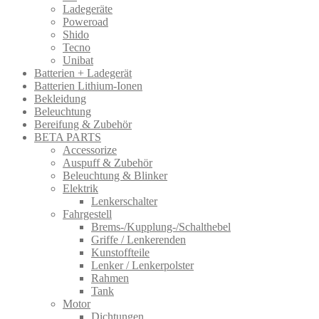
Ladegeräte
Poweroad
Shido
Tecno
Unibat
Batterien + Ladegerät
Batterien Lithium-Ionen
Bekleidung
Beleuchtung
Bereifung & Zubehör
BETA PARTS
Accessorize
Auspuff & Zubehör
Beleuchtung & Blinker
Elektrik
Lenkerschalter
Fahrgestell
Brems-/Kupplung-/Schalthebel
Griffe / Lenkerenden
Kunstoffteile
Lenker / Lenkerpolster
Rahmen
Tank
Motor
Dichtungen