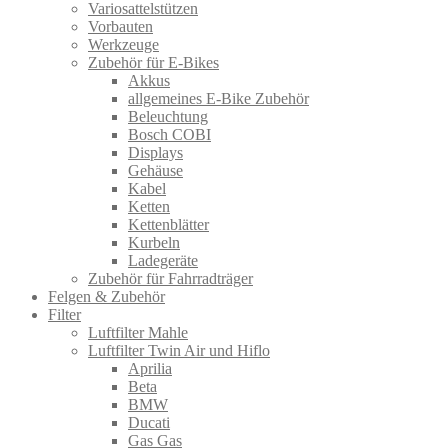
Variosattelstützen
Vorbauten
Werkzeuge
Zubehör für E-Bikes
Akkus
allgemeines E-Bike Zubehör
Beleuchtung
Bosch COBI
Displays
Gehäuse
Kabel
Ketten
Kettenblätter
Kurbeln
Ladegeräte
Zubehör für Fahrradträger
Felgen & Zubehör
Filter
Luftfilter Mahle
Luftfilter Twin Air und Hiflo
Aprilia
Beta
BMW
Ducati
Gas Gas