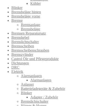
Kühler
Blinker
Bremsbeläge hinten
Bremsbeläge vorne
Bremse
Bremsanlage
Bremsbeläge
Bremsen Reparatursatz
Bremshebel
Bremslichtsch​alter
Bremsscheiben
Bremsscheibenschrauben
Bremszylinder
Castrol Öle und Pflegeprodukte
Dichtungen
DRC
Elektrik
Alarmanlagen
Alarmanlagen
Anlasser
Batterieladegeräte & Zubehör
Blinker
Adapter / Zubehör
Bremslichtschalter
Hörner & Hupen