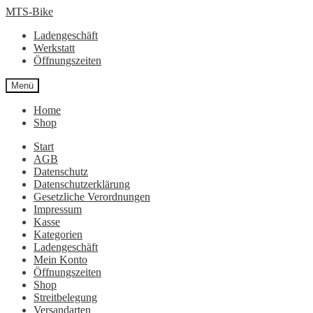
Zur
Zum
MTS-Bike
Navigation
Inhalt
Ladengeschäft
springen
springen
Werkstatt
Öffnungszeiten
Menü
Home
Shop
Start
AGB
Datenschutz
Datenschutzerklärung
Gesetzliche Verordnungen
Impressum
Kasse
Kategorien
Ladengeschäft
Mein Konto
Öffnungszeiten
Shop
Streitbelegung
Versandarten