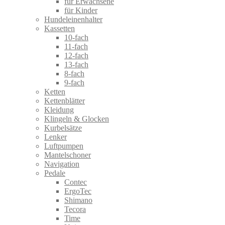
für Erwachsene
für Kinder
Hundeleinenhalter
Kassetten
10-fach
11-fach
12-fach
13-fach
8-fach
9-fach
Ketten
Kettenblätter
Kleidung
Klingeln & Glocken
Kurbelsätze
Lenker
Luftpumpen
Mantelschoner
Navigation
Pedale
Contec
ErgoTec
Shimano
Tecora
Time