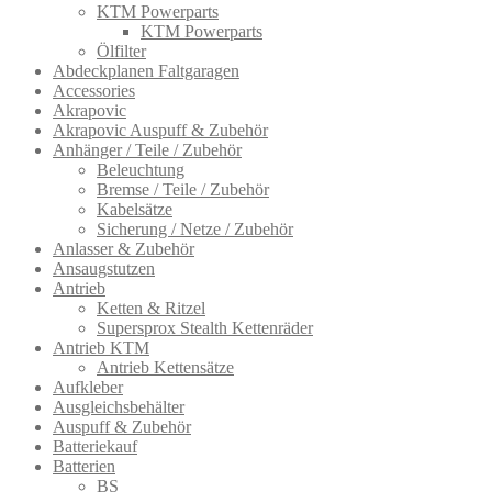
KTM Powerparts
KTM Powerparts
Ölfilter
Abdeckplanen Faltgaragen
Accessories
Akrapovic
Akrapovic Auspuff & Zubehör
Anhänger / Teile / Zubehör
Beleuchtung
Bremse / Teile / Zubehör
Kabelsätze
Sicherung / Netze / Zubehör
Anlasser & Zubehör
Ansaugstutzen
Antrieb
Ketten & Ritzel
Supersprox Stealth Kettenräder
Antrieb KTM
Antrieb Kettensätze
Aufkleber
Ausgleichsbehälter
Auspuff & Zubehör
Batteriekauf
Batterien
BS