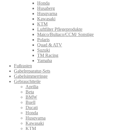
Honda
Husaberg
Husqvarna
Kawasaki
KTM
Luftfilter Pflegeprodukte
Maico/Bultaco/CCM/ Sonstige
Polaris
Quad & ATV
Suzuki
TM Racing
Yamaha
Fußrasten
Gabelreparatur-Sets
Gabelsimmerringe
Gebrauchtteile
Aprilia
Beta
BMW
Buell
Ducati
Honda
Husqvarna
Kawasaki
KTM