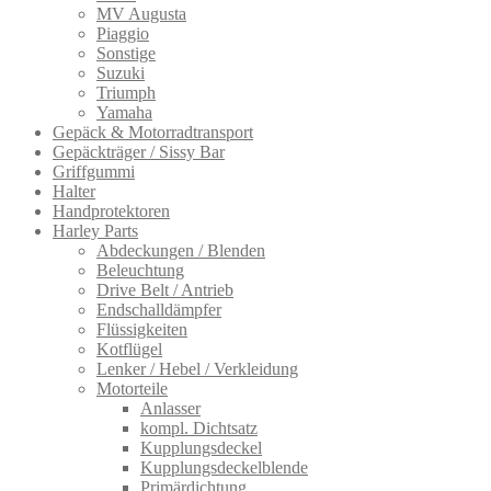
MV Augusta
Piaggio
Sonstige
Suzuki
Triumph
Yamaha
Gepäck & Motorradtransport
Gepäckträger / Sissy Bar
Griffgummi
Halter
Handprotektoren
Harley Parts
Abdeckungen / Blenden
Beleuchtung
Drive Belt / Antrieb
Endschalldämpfer
Flüssigkeiten
Kotflügel
Lenker / Hebel / Verkleidung
Motorteile
Anlasser
kompl. Dichtsatz
Kupplungsdeckel
Kupplungsdeckelblende
Primärdichtung