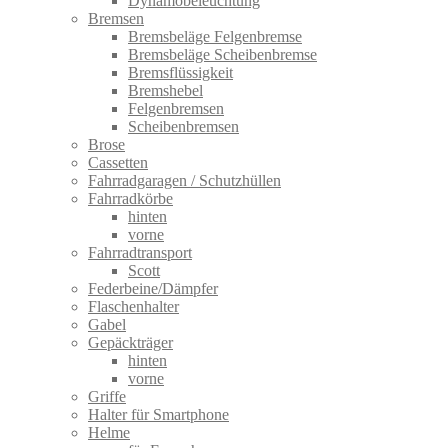
Dynamobeleuchtung
Bremsen
Bremsbeläge Felgenbremse
Bremsbeläge Scheibenbremse
Bremsflüssigkeit
Bremshebel
Felgenbremsen
Scheibenbremsen
Brose
Cassetten
Fahrradgaragen / Schutzhüllen
Fahrradkörbe
hinten
vorne
Fahrradtransport
Scott
Federbeine/Dämpfer
Flaschenhalter
Gabel
Gepäckträger
hinten
vorne
Griffe
Halter für Smartphone
Helme