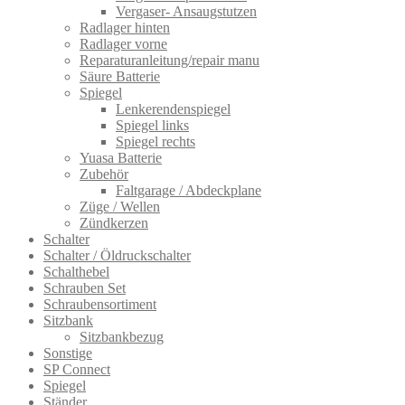
Vergaser- Ansaugstutzen
Radlager hinten
Radlager vorne
Reparaturanleitung/repair manu
Säure Batterie
Spiegel
Lenkerendenspiegel
Spiegel links
Spiegel rechts
Yuasa Batterie
Zubehör
Faltgarage / Abdeckplane
Züge / Wellen
Zündkerzen
Schalter
Schalter / Öldruckschalter
Schalthebel
Schrauben Set
Schraubensortiment
Sitzbank
Sitzbankbezug
Sonstige
SP Connect
Spiegel
Ständer