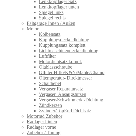
Lenkkopflager Satz
Lenkkopflager unten
Spiegel links
Spiegel rechts
Faltgarage Innen / Außen
Motor
Kolbensatz
Kupplungsdeckeldichtung
Kupplungssatz komplett
Lichtmaschinendeckeldichtung
Luftfilter
Motordichtsatz kompl.
Ölablassschraube
Ölfilter Hiflo/K&N/Mahle/Champ
Öltemperatur- Direktmesser
Schalthebel
Vergaser Reparatursatz
Vergaser- Ansaugstutzen
Vergaser-Schwimmerk.-Dichtung
Zündkerzen
Zylinder/TopEnd Dichtsatz
Motorrad Zubehör
Radlager hinten
Radlager vorne
Zubehör / Tuning