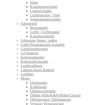
Hupe
Kupplungsschalter
Lenkerschalter
Lichtmaschin / Teile
Seitenständerschalter
Fahrgestell
Bremshebel
Griffe / Griffgummi
Kupplungshebel
Faltgarage Innen / außen
Gabel Reparatursatz komplett
Gabelsimmerringe
Gel Batterie
Kettenradmutter
Kettenradschraube
Lenkkopflager
Lithium-Ionen Batterie
Luftfilter
Motor
Dichtungen
Kolbensatz
Ölablassschraube
Ölfilter Hiflo/K&N/Mahle/Champ
Öltemperatur- Direktmesser
Vergaser Reparatursatz