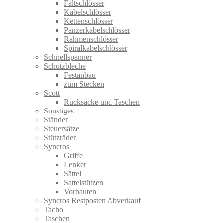
Faltschlösser
Kabelschlösser
Kettenschlösser
Panzerkabelschlösser
Rahmenschlösser
Spiralkabelschlösser
Schnellspanner
Schutzbleche
Festanbau
zum Stecken
Scott
Rucksäcke und Taschen
Sonstiges
Ständer
Steuersätze
Stützräder
Syncros
Griffe
Lenker
Sättel
Sattelstützen
Vorbauten
Syncros Restposten Abverkauf
Tacho
Taschen