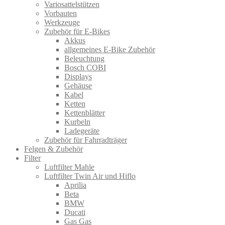
Variosattelstützen
Vorbauten
Werkzeuge
Zubehör für E-Bikes
Akkus
allgemeines E-Bike Zubehör
Beleuchtung
Bosch COBI
Displays
Gehäuse
Kabel
Ketten
Kettenblätter
Kurbeln
Ladegeräte
Zubehör für Fahrradträger
Felgen & Zubehör
Filter
Luftfilter Mahle
Luftfilter Twin Air und Hiflo
Aprilia
Beta
BMW
Ducati
Gas Gas