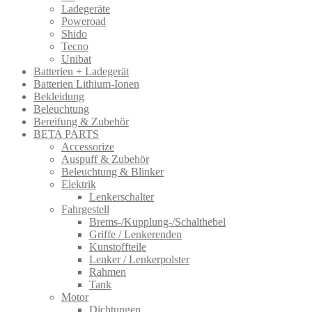
Ladegeräte
Poweroad
Shido
Tecno
Unibat
Batterien + Ladegerät
Batterien Lithium-Ionen
Bekleidung
Beleuchtung
Bereifung & Zubehör
BETA PARTS
Accessorize
Auspuff & Zubehör
Beleuchtung & Blinker
Elektrik
Lenkerschalter
Fahrgestell
Brems-/Kupplung-/Schalthebel
Griffe / Lenkerenden
Kunstoffteile
Lenker / Lenkerpolster
Rahmen
Tank
Motor
Dichtungen