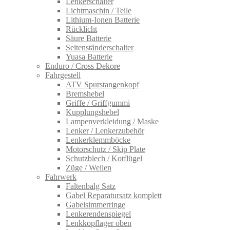
Lenkerschalter
Lichtmaschin / Teile
Lithium-Ionen Batterie
Rücklicht
Säure Batterie
Seitenständerschalter
Yuasa Batterie
Enduro / Cross Dekore
Fahrgestell
ATV Spurstangenkopf
Bremshebel
Griffe / Griffgummi
Kupplungshebel
Lampenverkleidung / Maske
Lenker / Lenkerzubehör
Lenkerklemmböcke
Motorschutz / Skip Plate
Schutzblech / Kotflügel
Züge / Wellen
Fahrwerk
Faltenbalg Satz
Gabel Reparatursatz komplett
Gabelsimmerringe
Lenkerendenspiegel
Lenkkopflager oben