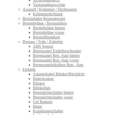
Sicherungsblech
Variomatikgewichte
Auspuff / Krümmer / Dichtungen
Krümmerdichtung
Benzinhahn Reparatursatz
Bremsbeläge / Bremsklötze
Bremsbeläge hinten
Bremsbeläge vorne
Bremsflüssigkeit
Bremse / Teile / Zubehör
ABS Sensor
Bremssattel Entlüfterschraube
Bremssattel Rep.-Satz hinten
Bremssattel Rep.-Satz vorne
Bremssattelelkolben Rep.- Satz
Elektrik
Adapterkabel Blinker/Rücklicht
Batteriesäure
Blinker
Blinkrelais
Bremslichtschalter hinten
Bremslichtschalter vorne
Gel Batterie
Hupe
Kupplungsschalter