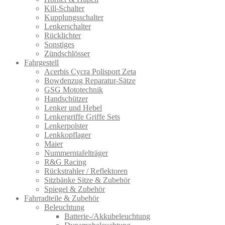
Kill-Schalter
Kupplungsschalter
Lenkerschalter
Rücklichter
Sonstiges
Zündschlösser
Fahrgestell
Acerbis Cycra Polisport Zeta
Bowdenzug Reparatur-Sätze
GSG Mototechnik
Handschützer
Lenker und Hebel
Lenkergriffe Griffe Sets
Lenkerpolster
Lenkkopflager
Maier
Nummerntafelträger
R&G Racing
Rückstrahler / Reflektoren
Sitzbänke Sitze & Zubehör
Spiegel & Zubehör
Fahrradteile & Zubehör
Beleuchtung
Batterie-/Akkubeleuchtung