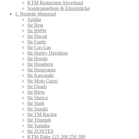
KTM Restposten Abverkauf
Sonderangebote & Einzelstücke
1. Neuteile Motorrad
Aprilia
für Beta
für BMW
für Ducati
für Fantic
für Gas Gas
für Harley Davidson
für Honda
für Husaberg
für Husqvarna
für Kawasaki
für Moto Guzzi
für Quads
für Rieju
für Sherco
für Stark
für Suzuki
für TM Racing
für Triumph
für Yamaha
für ZONTES
KTM Duke 125 200 250 390