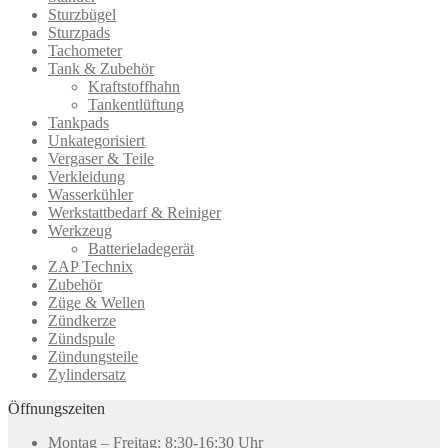
Sturzbügel
Sturzpads
Tachometer
Tank & Zubehör
Kraftstoffhahn
Tankentlüftung
Tankpads
Unkategorisiert
Vergaser & Teile
Verkleidung
Wasserkühler
Werkstattbedarf & Reiniger
Werkzeug
Batterieladegerät
ZAP Technix
Zubehör
Züge & Wellen
Zündkerze
Zündspule
Zündungsteile
Zylindersatz
Öffnungszeiten
Montag – Freitag: 8:30-16:30 Uhr