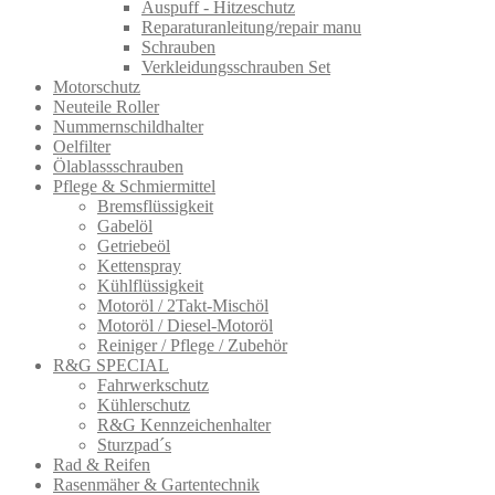
Auspuff - Hitzeschutz
Reparaturanleitung/repair manu
Schrauben
Verkleidungsschrauben Set
Motorschutz
Neuteile Roller
Nummernschildhalter
Oelfilter
Ölablassschra​uben
Pflege & Schmiermittel
Bremsflüssigkeit
Gabelöl
Getriebeöl
Kettenspray
Kühlflüssigkeit
Motoröl / 2Takt-Mischöl
Motoröl / Diesel-Motoröl
Reiniger / Pflege / Zubehör
R&G SPECIAL
Fahrwerkschutz
Kühlerschutz
R&G Kennzeichenhalter
Sturzpad´s
Rad & Reifen
Rasenmäher & Gartentechnik