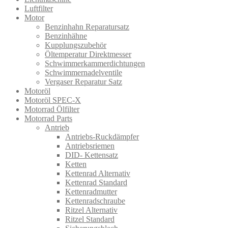
Luftfilter
Motor
Benzinhahn Reparatursatz
Benzinhähne
Kupplungszubehör
Öltemperatur Direktmesser
Schwimmerkammerdichtungen
Schwimmernadelventile
Vergaser Reparatur Satz
Motoröl
Motoröl SPEC-X
Motorrad Ölfilter
Motorrad Parts
Antrieb
Antriebs-Ruckdämpfer
Antriebsriemen
DID- Kettensatz
Ketten
Kettenrad Alternativ
Kettenrad Standard
Kettenradmutter
Kettenradschraube
Ritzel Alternativ
Ritzel Standard