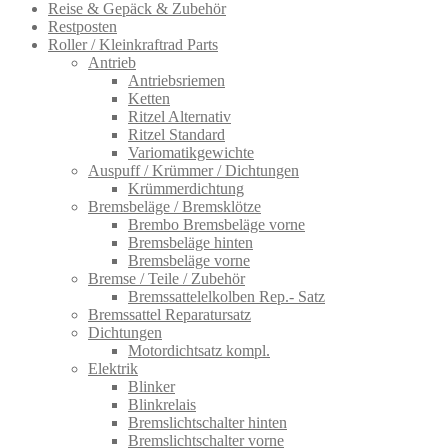
Reise & Gepäck & Zubehör
Restposten
Roller / Kleinkraftrad Parts
Antrieb
Antriebsriemen
Ketten
Ritzel Alternativ
Ritzel Standard
Variomatikgewichte
Auspuff / Krümmer / Dichtungen
Krümmerdichtung
Bremsbeläge / Bremsklötze
Brembo Bremsbeläge vorne
Bremsbeläge hinten
Bremsbeläge vorne
Bremse / Teile / Zubehör
Bremssattelelkolben Rep.- Satz
Bremssattel Reparatursatz
Dichtungen
Motordichtsatz kompl.
Elektrik
Blinker
Blinkrelais
Bremslichtschalter hinten
Bremslichtschalter vorne