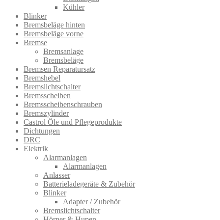
Kühler
Blinker
Bremsbeläge hinten
Bremsbeläge vorne
Bremse
Bremsanlage
Bremsbeläge
Bremsen Reparatursatz
Bremshebel
Bremslichtsch​alter
Bremsscheiben
Bremsscheibenschrauben
Bremszylinder
Castrol Öle und Pflegeprodukte
Dichtungen
DRC
Elektrik
Alarmanlagen
Alarmanlagen
Anlasser
Batterieladegeräte & Zubehör
Blinker
Adapter / Zubehör
Bremslichtschalter
Hörner & Hupen