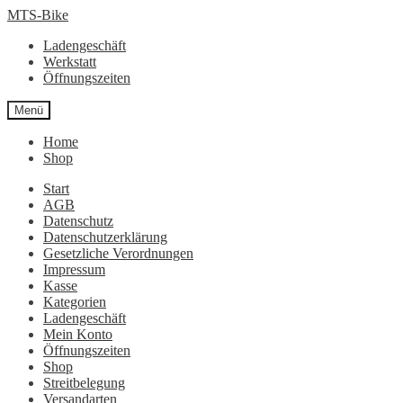
Zur
Zum
MTS-Bike
Navigation
Inhalt
Ladengeschäft
springen
springen
Werkstatt
Öffnungszeiten
Menü
Home
Shop
Start
AGB
Datenschutz
Datenschutzerklärung
Gesetzliche Verordnungen
Impressum
Kasse
Kategorien
Ladengeschäft
Mein Konto
Öffnungszeiten
Shop
Streitbelegung
Versandarten