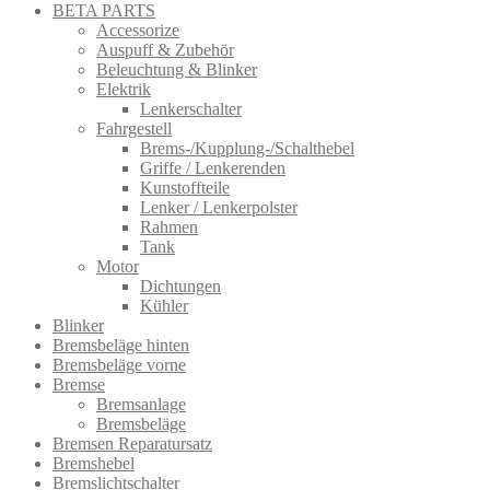
BETA PARTS
Accessorize
Auspuff & Zubehör
Beleuchtung & Blinker
Elektrik
Lenkerschalter
Fahrgestell
Brems-/Kupplung-/Schalthebel
Griffe / Lenkerenden
Kunstoffteile
Lenker / Lenkerpolster
Rahmen
Tank
Motor
Dichtungen
Kühler
Blinker
Bremsbeläge hinten
Bremsbeläge vorne
Bremse
Bremsanlage
Bremsbeläge
Bremsen Reparatursatz
Bremshebel
Bremslichtsch​alter