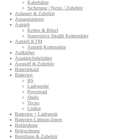
Kabelsätze
Sicherung / Netze / Zubehör
Anlasser & Zubehör
Ansaugstutzen
Antrieb
Ketten & Ritzel
Supersprox Stealth Kettenräder
Antrieb KTM
Antrieb Kettensätze
Aufkleber
Ausgleichsbehälter
Auspuff & Zubehör
Batteriekauf
Batterien
BS
Ladegeräte
Poweroad
Shido
Tecno
Unibat
Batterien + Ladegerät
Batterien Lithium-Ionen
Bekleidung
Beleuchtung
Bereifung & Zubehör