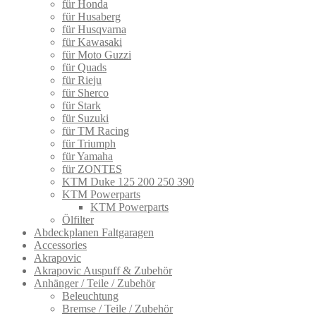
für Honda
für Husaberg
für Husqvarna
für Kawasaki
für Moto Guzzi
für Quads
für Rieju
für Sherco
für Stark
für Suzuki
für TM Racing
für Triumph
für Yamaha
für ZONTES
KTM Duke 125 200 250 390
KTM Powerparts
KTM Powerparts
Ölfilter
Abdeckplanen Faltgaragen
Accessories
Akrapovic
Akrapovic Auspuff & Zubehör
Anhänger / Teile / Zubehör
Beleuchtung
Bremse / Teile / Zubehör