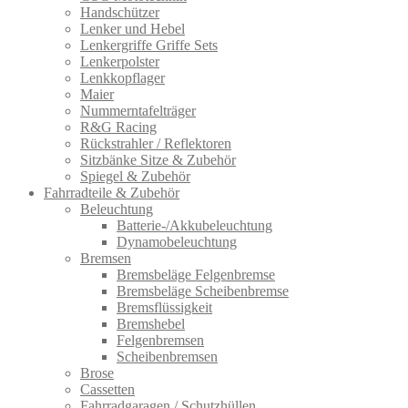
Handschützer
Lenker und Hebel
Lenkergriffe Griffe Sets
Lenkerpolster
Lenkkopflager
Maier
Nummerntafelträger
R&G Racing
Rückstrahler / Reflektoren
Sitzbänke Sitze & Zubehör
Spiegel & Zubehör
Fahrradteile & Zubehör
Beleuchtung
Batterie-/Akkubeleuchtung
Dynamobeleuchtung
Bremsen
Bremsbeläge Felgenbremse
Bremsbeläge Scheibenbremse
Bremsflüssigkeit
Bremshebel
Felgenbremsen
Scheibenbremsen
Brose
Cassetten
Fahrradgaragen / Schutzhüllen