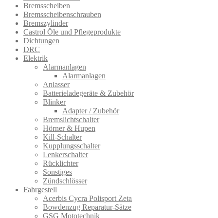
Bremsscheiben
Bremsscheibenschrauben
Bremszylinder
Castrol Öle und Pflegeprodukte
Dichtungen
DRC
Elektrik
Alarmanlagen
Alarmanlagen
Anlasser
Batterieladegeräte & Zubehör
Blinker
Adapter / Zubehör
Bremslichtschalter
Hörner & Hupen
Kill-Schalter
Kupplungsschalter
Lenkerschalter
Rücklichter
Sonstiges
Zündschlösser
Fahrgestell
Acerbis Cycra Polisport Zeta
Bowdenzug Reparatur-Sätze
GSG Mototechnik