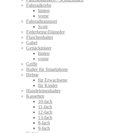
Fahrradkörbe
hinten
vorne
Fahrradtransport
Scott
Federbeine/Dämpfer
Flaschenhalter
Gabel
Gepäckträger
hinten
vorne
Griffe
Halter für Smartphone
Helme
für Erwachsene
für Kinder
Hundeleinenhalter
Kassetten
10-fach
11-fach
12-fach
13-fach
8-fach
9-fach