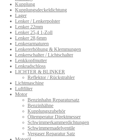
Kupplung
Kupplungsdeckeldichtung
Lager
Lenker / Lenkerpolster
Lenker 22mm
Lenker 25,4 1-Zoll
Lenker 28,6mm
Lenkerarmatur​en
Lenkererhöhung & Klemmungen
Lenkerschalter / Lichtschalter
Lenkkopfmutter
Lenkradschloss
LICHTER & BLINKER
Reflektor / Rückstrahler
Lichtmaschine
Luftfilter
Motor
Benzinhahn Reparatursatz
Benzinhähne
Kupplungszubehör
Öltemperatur Direktmesser
Schwimmerkammerdichtungen
Schwimmernadelventile
Vergaser Reparatur Satz
Motoröl