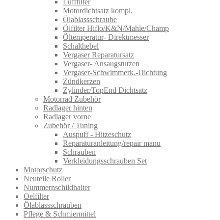
Luftfilter
Motordichtsatz kompl.
Ölablassschraube
Ölfilter Hiflo/K&N/Mahle/Champ
Öltemperatur- Direktmesser
Schalthebel
Vergaser Reparatursatz
Vergaser- Ansaugstutzen
Vergaser-Schwimmerk.-Dichtung
Zündkerzen
Zylinder/TopEnd Dichtsatz
Motorrad Zubehör
Radlager hinten
Radlager vorne
Zubehör / Tuning
Auspuff - Hitzeschutz
Reparaturanleitung/repair manu
Schrauben
Verkleidungsschrauben Set
Motorschutz
Neuteile Roller
Nummernschildhalter
Oelfilter
Ölablassschra​uben
Pflege & Schmiermittel