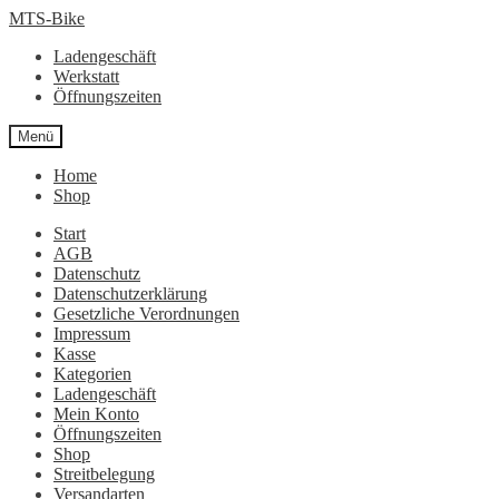
Zur
Zum
MTS-Bike
Navigation
Inhalt
Ladengeschäft
springen
springen
Werkstatt
Öffnungszeiten
Menü
Home
Shop
Start
AGB
Datenschutz
Datenschutzerklärung
Gesetzliche Verordnungen
Impressum
Kasse
Kategorien
Ladengeschäft
Mein Konto
Öffnungszeiten
Shop
Streitbelegung
Versandarten