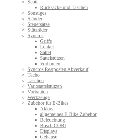
Scott
Rucksäcke und Taschen
Sonstiges
Ständer
Steuersätze
Stützräder
Syncros
Griffe
Lenker
Sättel
Sattelstützen
Vorbauten
Syncros Restposten Abverkauf
Tacho
Taschen
Variosattelstützen
Vorbauten
Werkzeuge
Zubehör für E-Bikes
Akkus
allgemeines E-Bike Zubehör
Beleuchtung
Bosch COBI
Displays
Gehäuse