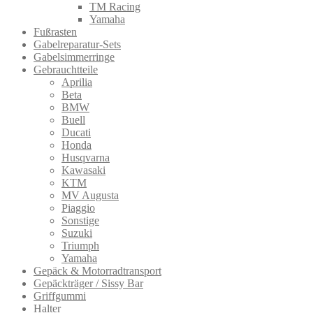
TM Racing
Yamaha
Fußrasten
Gabelreparatur-Sets
Gabelsimmerringe
Gebrauchtteile
Aprilia
Beta
BMW
Buell
Ducati
Honda
Husqvarna
Kawasaki
KTM
MV Augusta
Piaggio
Sonstige
Suzuki
Triumph
Yamaha
Gepäck & Motorradtransport
Gepäckträger / Sissy Bar
Griffgummi
Halter