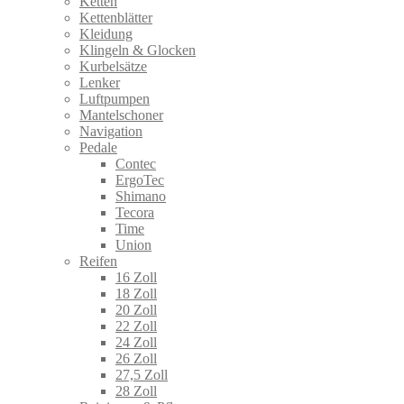
Ketten
Kettenblätter
Kleidung
Klingeln & Glocken
Kurbelsätze
Lenker
Luftpumpen
Mantelschoner
Navigation
Pedale
Contec
ErgoTec
Shimano
Tecora
Time
Union
Reifen
16 Zoll
18 Zoll
20 Zoll
22 Zoll
24 Zoll
26 Zoll
27,5 Zoll
28 Zoll