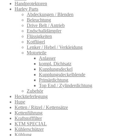
Handprotektoren
Harley Parts
Abdeckungen / Blenden
Beleuchtung
Drive Belt / Antrieb
Endschalldämpfer
Flüssigkeiten
Kotflügel
Lenker / Hebel / Verkleidung
Motorteile
Anlasser
kompl. Dichtsatz
Kupplungsdeckel
Kupplungsdeckelblende
Primärdichtung
Top End / Zylinderdichtung
Zubehör
Hecktieferlegung
Hupe
Ketten / Ritzel / Kettensätze
Kettenführung
Kraftstofffilter
KTM SPECIAL
Kühlerschützer
Kühlung