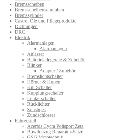
Bremsscheiben
Bremsscheibenschrauben
Bremszylinder
Castrol Öle und Pflegeprodukte
Dichtungen
DRC
Elektrik
Alarmanlagen
Alarmanlagen
Anlasser
Batterieladegeräte & Zubehör
Blinker
Adapter / Zubehör
Bremslichtschalter
Hörner & Hupen
Kill-Schalter
Kupplungsschalter
Lenkerschalter
Rücklichter
Sonstiges
Zündschlösser
Fahrgestell
Acerbis Cycra Polisport Zeta
Bowdenzug Reparatur-Sätze
GSG Mototechnik