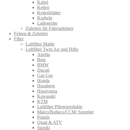
Kabel
Ketten
Kettenblätter
Kurbeln
Ladegeräte
Zubehör für Fahrradträger
Felgen & Zubehör
Filter
Luftfilter Mahle
Luftfilter Twin Air und Hiflo
Aprilia
Beta
BMW
Ducati
Gas Gas
Honda
Husaberg
Husqvarna
Kawasaki
KTM
Luftfilter Pflegeprodukte
Maico/Bultaco/CCM/ Sonstige
Polaris
Quad & ATV
Suzuki