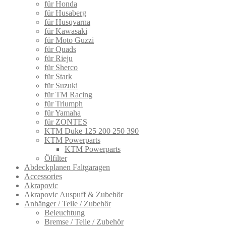
für Honda
für Husaberg
für Husqvarna
für Kawasaki
für Moto Guzzi
für Quads
für Rieju
für Sherco
für Stark
für Suzuki
für TM Racing
für Triumph
für Yamaha
für ZONTES
KTM Duke 125 200 250 390
KTM Powerparts
KTM Powerparts
Ölfilter
Abdeckplanen Faltgaragen
Accessories
Akrapovic
Akrapovic Auspuff & Zubehör
Anhänger / Teile / Zubehör
Beleuchtung
Bremse / Teile / Zubehör