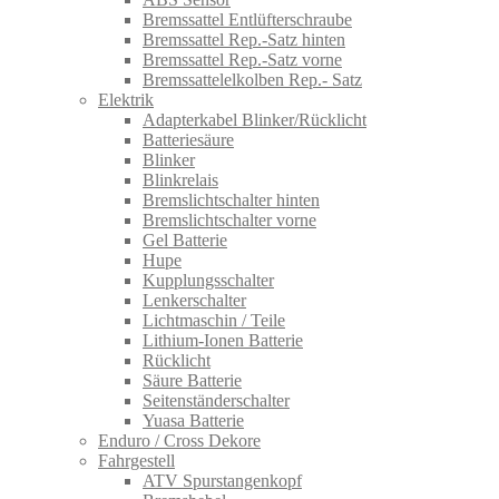
Bremssattel Entlüfterschraube
Bremssattel Rep.-Satz hinten
Bremssattel Rep.-Satz vorne
Bremssattelelkolben Rep.- Satz
Elektrik
Adapterkabel Blinker/Rücklicht
Batteriesäure
Blinker
Blinkrelais
Bremslichtschalter hinten
Bremslichtschalter vorne
Gel Batterie
Hupe
Kupplungsschalter
Lenkerschalter
Lichtmaschin / Teile
Lithium-Ionen Batterie
Rücklicht
Säure Batterie
Seitenständerschalter
Yuasa Batterie
Enduro / Cross Dekore
Fahrgestell
ATV Spurstangenkopf