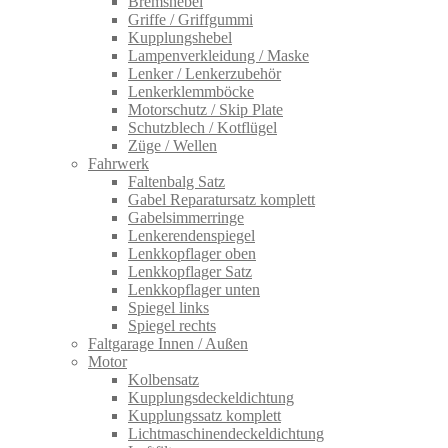
Bremshebel
Griffe / Griffgummi
Kupplungshebel
Lampenverkleidung / Maske
Lenker / Lenkerzubehör
Lenkerklemmböcke
Motorschutz / Skip Plate
Schutzblech / Kotflügel
Züge / Wellen
Fahrwerk
Faltenbalg Satz
Gabel Reparatursatz komplett
Gabelsimmerringe
Lenkerendenspiegel
Lenkkopflager oben
Lenkkopflager Satz
Lenkkopflager unten
Spiegel links
Spiegel rechts
Faltgarage Innen / Außen
Motor
Kolbensatz
Kupplungsdeckeldichtung
Kupplungssatz komplett
Lichtmaschinendeckeldichtung