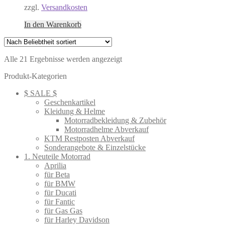
zzgl.
Versandkosten
In den Warenkorb
Nach
Alle 21 Ergebnisse werden angezeigt
Beliebtheit
Produkt-Kategorien
sortiert
$ SALE $
Geschenkartikel
Kleidung & Helme
Motorradbekleidung & Zubehör
Motorradhelme Abverkauf
KTM Restposten Abverkauf
Sonderangebote & Einzelstücke
1. Neuteile Motorrad
Aprilia
für Beta
für BMW
für Ducati
für Fantic
für Gas Gas
für Harley Davidson