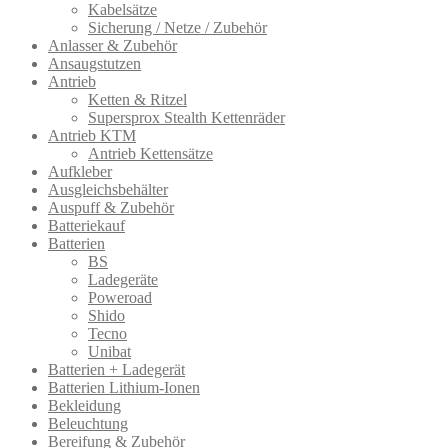
Kabelsätze
Sicherung / Netze / Zubehör
Anlasser & Zubehör
Ansaugstutzen
Antrieb
Ketten & Ritzel
Supersprox Stealth Kettenräder
Antrieb KTM
Antrieb Kettensätze
Aufkleber
Ausgleichsbehälter
Auspuff & Zubehör
Batteriekauf
Batterien
BS
Ladegeräte
Poweroad
Shido
Tecno
Unibat
Batterien + Ladegerät
Batterien Lithium-Ionen
Bekleidung
Beleuchtung
Bereifung & Zubehör