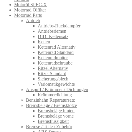
Motoröl SPEC-X
Motorrad Ölfilter
Motorrad Parts
Antrieb
Antriebs-Ruckdämpfer
Antriebsriemen
DID- Kettensatz
Ketten
Kettenrad Alternativ
Kettenrad Standard
Kettenradmutter
Kettenradschraube
Ritzel Alternativ
Ritzel Standard
Sicherungsblech
Variomatikgewichte
Auspuff / Krümmer / Dichtungen
Krümmerdichtung
Benzinhahn Reparatursatz
Bremsbeläge / Bremsklötze
Bremsbeläge hinten
Bremsbeläge vorne
Bremsflüssigkeit
Bremse / Teile / Zubehör
ABS Sensor