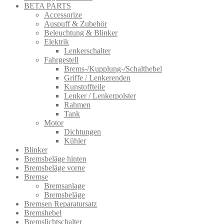
BETA PARTS
Accessorize
Auspuff & Zubehör
Beleuchtung & Blinker
Elektrik
Lenkerschalter
Fahrgestell
Brems-/Kupplung-/Schalthebel
Griffe / Lenkerenden
Kunstoffteile
Lenker / Lenkerpolster
Rahmen
Tank
Motor
Dichtungen
Kühler
Blinker
Bremsbeläge hinten
Bremsbeläge vorne
Bremse
Bremsanlage
Bremsbeläge
Bremsen Reparatursatz
Bremshebel
Bremslichtsch​alter