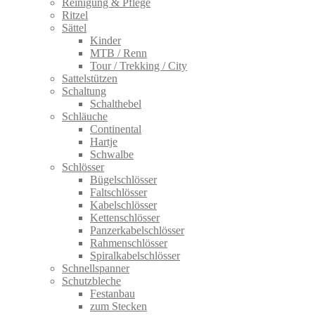
Reinigung & Pflege
Ritzel
Sättel
Kinder
MTB / Renn
Tour / Trekking / City
Sattelstützen
Schaltung
Schalthebel
Schläuche
Continental
Hartje
Schwalbe
Schlösser
Bügelschlösser
Faltschlösser
Kabelschlösser
Kettenschlösser
Panzerkabelschlösser
Rahmenschlösser
Spiralkabelschlösser
Schnellspanner
Schutzbleche
Festanbau
zum Stecken