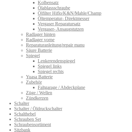
Kolbensatz
Ölablassschraube
Ölfilter Hiflo/K&N/Mahle/Champ
Öltemperatur- Direktmesser
Vergaser Reparatursatz
Vergaser- Ansaugstutzen
Radlager hinten
Radlager vorne
Reparaturanleitung/repair manu
Säure Batterie
Spiegel
Lenkerendenspiegel
Spiegel links
Spiegel rechts
Yuasa Batterie
Zubehör
Faltgarage / Abdeckplane
Züge / Wellen
Zündkerzen
Schalter
Schalter / Öldruckschalter
Schalthebel
Schrauben Set
Schraubensortiment
Sitzbank