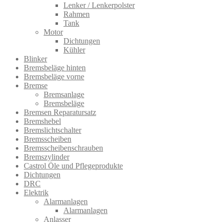
Lenker / Lenkerpolster
Rahmen
Tank
Motor
Dichtungen
Kühler
Blinker
Bremsbeläge hinten
Bremsbeläge vorne
Bremse
Bremsanlage
Bremsbeläge
Bremsen Reparatursatz
Bremshebel
Bremslichtsch​alter
Bremsscheiben
Bremsscheibenschrauben
Bremszylinder
Castrol Öle und Pflegeprodukte
Dichtungen
DRC
Elektrik
Alarmanlagen
Alarmanlagen
Anlasser