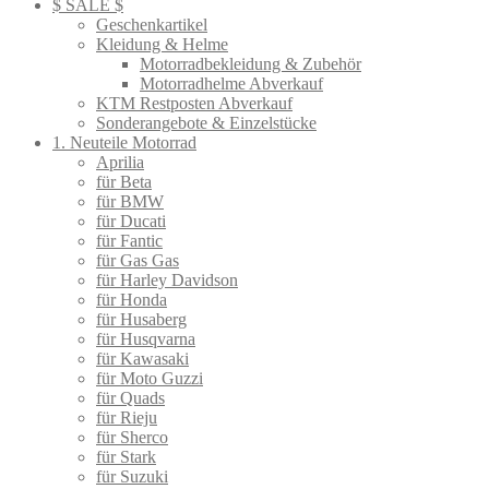
$ SALE $
Geschenkartikel
Kleidung & Helme
Motorradbekleidung & Zubehör
Motorradhelme Abverkauf
KTM Restposten Abverkauf
Sonderangebote & Einzelstücke
1. Neuteile Motorrad
Aprilia
für Beta
für BMW
für Ducati
für Fantic
für Gas Gas
für Harley Davidson
für Honda
für Husaberg
für Husqvarna
für Kawasaki
für Moto Guzzi
für Quads
für Rieju
für Sherco
für Stark
für Suzuki