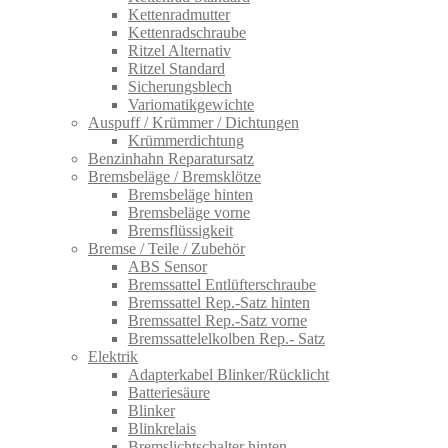
Kettenradmutter
Kettenradschraube
Ritzel Alternativ
Ritzel Standard
Sicherungsblech
Variomatikgewichte
Auspuff / Krümmer / Dichtungen
Krümmerdichtung
Benzinhahn Reparatursatz
Bremsbeläge / Bremsklötze
Bremsbeläge hinten
Bremsbeläge vorne
Bremsflüssigkeit
Bremse / Teile / Zubehör
ABS Sensor
Bremssattel Entlüfterschraube
Bremssattel Rep.-Satz hinten
Bremssattel Rep.-Satz vorne
Bremssattelelkolben Rep.- Satz
Elektrik
Adapterkabel Blinker/Rücklicht
Batteriesäure
Blinker
Blinkrelais
Bremslichtschalter hinten