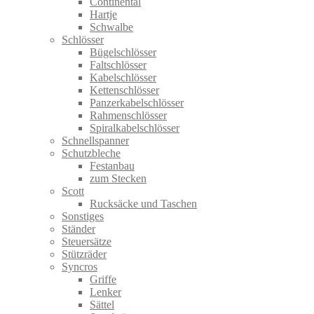
Continental
Hartje
Schwalbe
Schlösser
Bügelschlösser
Faltschlösser
Kabelschlösser
Kettenschlösser
Panzerkabelschlösser
Rahmenschlösser
Spiralkabelschlösser
Schnellspanner
Schutzbleche
Festanbau
zum Stecken
Scott
Rucksäcke und Taschen
Sonstiges
Ständer
Steuersätze
Stützräder
Syncros
Griffe
Lenker
Sättel