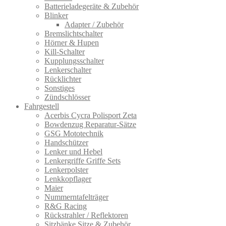
Batterieladegeräte & Zubehör
Blinker
Adapter / Zubehör
Bremslichtschalter
Hörner & Hupen
Kill-Schalter
Kupplungsschalter
Lenkerschalter
Rücklichter
Sonstiges
Zündschlösser
Fahrgestell
Acerbis Cycra Polisport Zeta
Bowdenzug Reparatur-Sätze
GSG Mototechnik
Handschützer
Lenker und Hebel
Lenkergriffe Griffe Sets
Lenkerpolster
Lenkkopflager
Maier
Nummerntafelträger
R&G Racing
Rückstrahler / Reflektoren
Sitzbänke Sitze & Zubehör