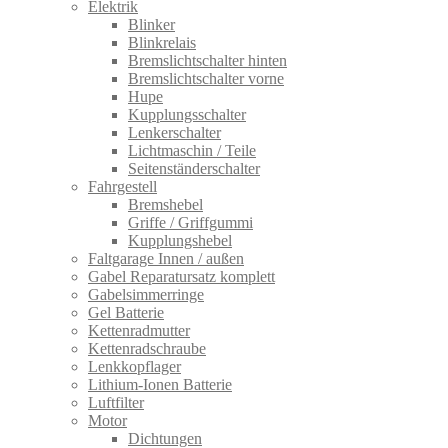
Elektrik
Blinker
Blinkrelais
Bremslichtschalter hinten
Bremslichtschalter vorne
Hupe
Kupplungsschalter
Lenkerschalter
Lichtmaschin / Teile
Seitenständerschalter
Fahrgestell
Bremshebel
Griffe / Griffgummi
Kupplungshebel
Faltgarage Innen / außen
Gabel Reparatursatz komplett
Gabelsimmerringe
Gel Batterie
Kettenradmutter
Kettenradschraube
Lenkkopflager
Lithium-Ionen Batterie
Luftfilter
Motor
Dichtungen