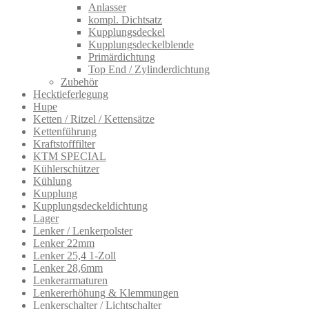
Anlasser
kompl. Dichtsatz
Kupplungsdeckel
Kupplungsdeckelblende
Primärdichtung
Top End / Zylinderdichtung
Zubehör
Hecktieferlegung
Hupe
Ketten / Ritzel / Kettensätze
Kettenführung
Kraftstofffilter
KTM SPECIAL
Kühlerschützer
Kühlung
Kupplung
Kupplungsdeckeldichtung
Lager
Lenker / Lenkerpolster
Lenker 22mm
Lenker 25,4 1-Zoll
Lenker 28,6mm
Lenkerarmatur​en
Lenkererhöhung & Klemmungen
Lenkerschalter / Lichtschalter