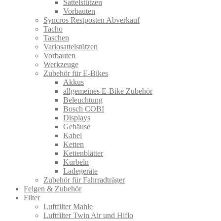
Sattelstützen
Vorbauten
Syncros Restposten Abverkauf
Tacho
Taschen
Variosattelstützen
Vorbauten
Werkzeuge
Zubehör für E-Bikes
Akkus
allgemeines E-Bike Zubehör
Beleuchtung
Bosch COBI
Displays
Gehäuse
Kabel
Ketten
Kettenblätter
Kurbeln
Ladegeräte
Zubehör für Fahrradträger
Felgen & Zubehör
Filter
Luftfilter Mahle
Luftfilter Twin Air und Hiflo