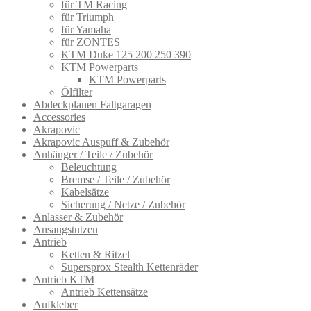
für TM Racing
für Triumph
für Yamaha
für ZONTES
KTM Duke 125 200 250 390
KTM Powerparts
KTM Powerparts
Ölfilter
Abdeckplanen Faltgaragen
Accessories
Akrapovic
Akrapovic Auspuff & Zubehör
Anhänger / Teile / Zubehör
Beleuchtung
Bremse / Teile / Zubehör
Kabelsätze
Sicherung / Netze / Zubehör
Anlasser & Zubehör
Ansaugstutzen
Antrieb
Ketten & Ritzel
Supersprox Stealth Kettenräder
Antrieb KTM
Antrieb Kettensätze
Aufkleber