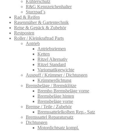
Kühlerschutz
R&G Kennzeichenhalter
Sturzpad´s
Rad & Reifen
Rasenmäher & Gartentechnik
Reise & Gepäck & Zubehör
Restposten
Roller / Kleinkraftrad Parts
Antrieb
Antriebsriemen
Ketten
Ritzel Alternativ
Ritzel Standard
Variomatikgewichte
Auspuff / Krümmer / Dichtungen
Krümmerdichtung
Bremsbeläge / Bremsklötze
Brembo Bremsbeläge vorne
Bremsbeläge hinten
Bremsbeläge vorne
Bremse / Teile / Zubehör
Bremssattelelkolben Rep.- Satz
Bremssattel Reparatursatz
Dichtungen
Motordichtsatz kompl.