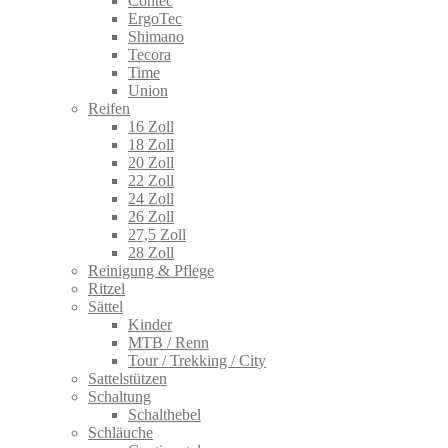
Contec
ErgoTec
Shimano
Tecora
Time
Union
Reifen
16 Zoll
18 Zoll
20 Zoll
22 Zoll
24 Zoll
26 Zoll
27,5 Zoll
28 Zoll
Reinigung & Pflege
Ritzel
Sättel
Kinder
MTB / Renn
Tour / Trekking / City
Sattelstützen
Schaltung
Schalthebel
Schläuche