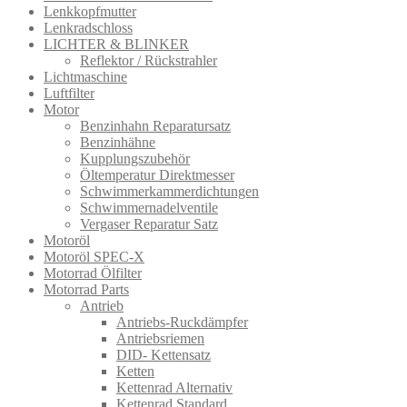
Lenkkopfmutter
Lenkradschloss
LICHTER & BLINKER
Reflektor / Rückstrahler
Lichtmaschine
Luftfilter
Motor
Benzinhahn Reparatursatz
Benzinhähne
Kupplungszubehör
Öltemperatur Direktmesser
Schwimmerkammerdichtungen
Schwimmernadelventile
Vergaser Reparatur Satz
Motoröl
Motoröl SPEC-X
Motorrad Ölfilter
Motorrad Parts
Antrieb
Antriebs-Ruckdämpfer
Antriebsriemen
DID- Kettensatz
Ketten
Kettenrad Alternativ
Kettenrad Standard