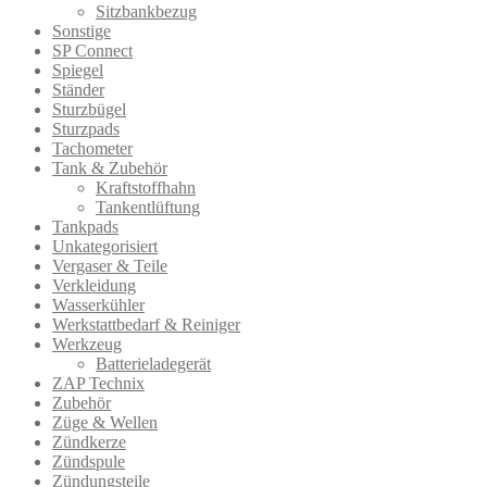
Sitzbankbezug
Sonstige
SP Connect
Spiegel
Ständer
Sturzbügel
Sturzpads
Tachometer
Tank & Zubehör
Kraftstoffhahn
Tankentlüftung
Tankpads
Unkategorisiert
Vergaser & Teile
Verkleidung
Wasserkühler
Werkstattbedarf & Reiniger
Werkzeug
Batterieladegerät
ZAP Technix
Zubehör
Züge & Wellen
Zündkerze
Zündspule
Zündungsteile