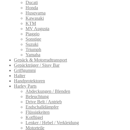
Ducati
Honda
Husqvarna
Kawasaki
KTM
MV Augusta
Piaggio
Sonstige
Suzuki
Triumph
Yamaha
Gepäck & Motorradtransport
Gepäckträger / Sissy Bar
Griffgummi
Halter
Handprotektoren
Harley Parts
Abdeckungen / Blenden
Beleuchtung
Drive Belt / Antrieb
Endschalldämpfer
Flüssigkeiten
Kotflügel
Lenker / Hebel / Verkleidung
Motorteile