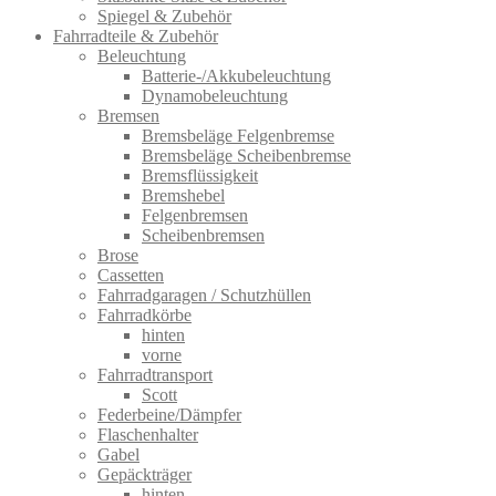
Spiegel & Zubehör
Fahrradteile & Zubehör
Beleuchtung
Batterie-/Akkubeleuchtung
Dynamobeleuchtung
Bremsen
Bremsbeläge Felgenbremse
Bremsbeläge Scheibenbremse
Bremsflüssigkeit
Bremshebel
Felgenbremsen
Scheibenbremsen
Brose
Cassetten
Fahrradgaragen / Schutzhüllen
Fahrradkörbe
hinten
vorne
Fahrradtransport
Scott
Federbeine/Dämpfer
Flaschenhalter
Gabel
Gepäckträger
hinten