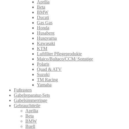
Aprilia
Beta
BMW
Ducati
Gas Gas
Honda
Husaberg
Husqvarna
Kawasaki
KTM
Luftfilter Pflegeprodukte
Maico/Bultaco/CCM/ Sonstige
Polaris
Quad & ATV
Suzuki
TM Racing
Yamaha
Fußrasten
Gabelreparatur-Sets
Gabelsimmerringe
Gebrauchtteile
Aprilia
Beta
BMW
Buell