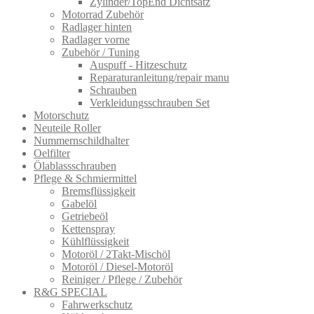
Zylinder/TopEnd Dichtsatz
Motorrad Zubehör
Radlager hinten
Radlager vorne
Zubehör / Tuning
Auspuff - Hitzeschutz
Reparaturanleitung/repair manu
Schrauben
Verkleidungsschrauben Set
Motorschutz
Neuteile Roller
Nummernschildhalter
Oelfilter
Ölablassschra​uben
Pflege & Schmiermittel
Bremsflüssigkeit
Gabelöl
Getriebeöl
Kettenspray
Kühlflüssigkeit
Motoröl / 2Takt-Mischöl
Motoröl / Diesel-Motoröl
Reiniger / Pflege / Zubehör
R&G SPECIAL
Fahrwerkschutz