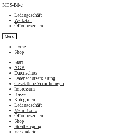
Zur
Zum
MTS-Bike
Navigation
Inhalt
Ladengeschäft
springen
springen
Werkstatt
Öffnungszeiten
Menü
Home
Shop
Start
AGB
Datenschutz
Datenschutzerklärung
Gesetzliche Verordnungen
Impressum
Kasse
Kategorien
Ladengeschäft
Mein Konto
Öffnungszeiten
Shop
Streitbelegung
Versandarten