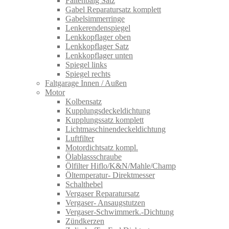
Faltenbalg Satz
Gabel Reparatursatz komplett
Gabelsimmerringe
Lenkerendenspiegel
Lenkkopflager oben
Lenkkopflager Satz
Lenkkopflager unten
Spiegel links
Spiegel rechts
Faltgarage Innen / Außen
Motor
Kolbensatz
Kupplungsdeckeldichtung
Kupplungssatz komplett
Lichtmaschinendeckeldichtung
Luftfilter
Motordichtsatz kompl.
Ölablassschraube
Ölfilter Hiflo/K&N/Mahle/Champ
Öltemperatur- Direktmesser
Schalthebel
Vergaser Reparatursatz
Vergaser- Ansaugstutzen
Vergaser-Schwimmerk.-Dichtung
Zündkerzen