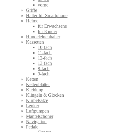
vorne
Griffe
Halter für Smartphone
Helme
für Erwachsene
für Kinder
Hundeleinenhalter
Kassetten
10-fach
11-fach
12-fach
13-fach
8-fach
9-fach
Ketten
Kettenblätter
Kleidung
Klingeln & Glocken
Kurbelsätze
Lenker
Luftpumpen
Mantelschoner
Navigation
Pedale