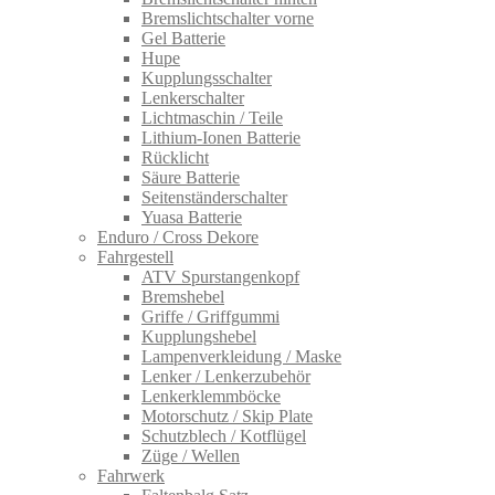
Bremslichtschalter vorne
Gel Batterie
Hupe
Kupplungsschalter
Lenkerschalter
Lichtmaschin / Teile
Lithium-Ionen Batterie
Rücklicht
Säure Batterie
Seitenständerschalter
Yuasa Batterie
Enduro / Cross Dekore
Fahrgestell
ATV Spurstangenkopf
Bremshebel
Griffe / Griffgummi
Kupplungshebel
Lampenverkleidung / Maske
Lenker / Lenkerzubehör
Lenkerklemmböcke
Motorschutz / Skip Plate
Schutzblech / Kotflügel
Züge / Wellen
Fahrwerk