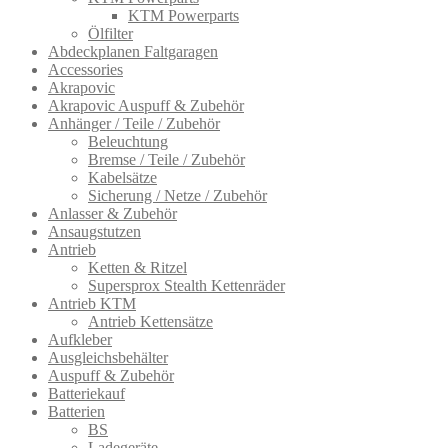
KTM Powerparts
Ölfilter
Abdeckplanen Faltgaragen
Accessories
Akrapovic
Akrapovic Auspuff & Zubehör
Anhänger / Teile / Zubehör
Beleuchtung
Bremse / Teile / Zubehör
Kabelsätze
Sicherung / Netze / Zubehör
Anlasser & Zubehör
Ansaugstutzen
Antrieb
Ketten & Ritzel
Supersprox Stealth Kettenräder
Antrieb KTM
Antrieb Kettensätze
Aufkleber
Ausgleichsbehälter
Auspuff & Zubehör
Batteriekauf
Batterien
BS
Ladegeräte