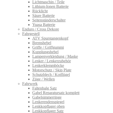
Lichtmaschin / Teile
Lithium-Ionen Batterie
Rücklicht
Säure Batterie
Seitenständerschalter
Yuasa Batterie
Enduro / Cross Dekore
Fahrgestell
ATV Spurstangenkopf
Bremshebel
Griffe / Griffgummi
Kupplungshebel
Lampenverkleidung / Maske
Lenker / Lenkerzubehör
Lenkerklemmböcke
Motorschutz / Skip Plate
Schutzblech / Kotflügel
Züge / Wellen
Fahrwerk
Faltenbalg Satz
Gabel Reparatursatz komplett
Gabelsimmerringe
Lenkerendenspiegel
Lenkkopflager oben
Lenkkopflager Satz