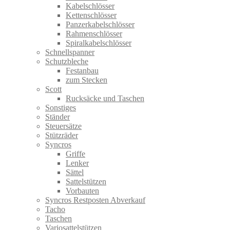
Kabelschlösser
Kettenschlösser
Panzerkabelschlösser
Rahmenschlösser
Spiralkabelschlösser
Schnellspanner
Schutzbleche
Festanbau
zum Stecken
Scott
Rucksäcke und Taschen
Sonstiges
Ständer
Steuersätze
Stützräder
Syncros
Griffe
Lenker
Sättel
Sattelstützen
Vorbauten
Syncros Restposten Abverkauf
Tacho
Taschen
Variosattelstützen