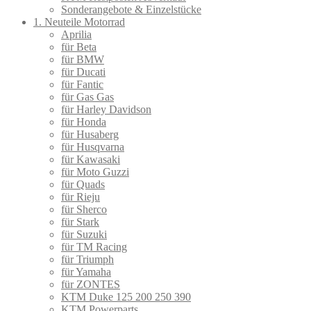
Sonderangebote & Einzelstücke
1. Neuteile Motorrad
Aprilia
für Beta
für BMW
für Ducati
für Fantic
für Gas Gas
für Harley Davidson
für Honda
für Husaberg
für Husqvarna
für Kawasaki
für Moto Guzzi
für Quads
für Rieju
für Sherco
für Stark
für Suzuki
für TM Racing
für Triumph
für Yamaha
für ZONTES
KTM Duke 125 200 250 390
KTM Powerparts