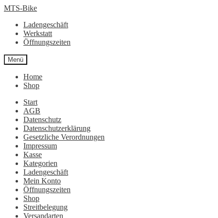
Zur
Zum
MTS-Bike
Navigation
Inhalt
Ladengeschäft
springen
springen
Werkstatt
Öffnungszeiten
Menü
Home
Shop
Start
AGB
Datenschutz
Datenschutzerklärung
Gesetzliche Verordnungen
Impressum
Kasse
Kategorien
Ladengeschäft
Mein Konto
Öffnungszeiten
Shop
Streitbelegung
Versandarten