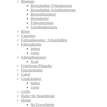
Bremsen
Bremsbeläge Felgenbremse
Bremsbeläge Scheibenbremse
Bremsflüssigkeit
Bremshebel
Felgenbremsen
Scheibenbremsen
Brose
Cassetten
Fahrradgaragen / Schutzhüllen
Fahrradkörbe
hinten
vorne
Fahrradtransport
Scott
Federbeine/Dämpfer
Flaschenhalter
Gabel
Gepäckträger
hinten
vorne
Griffe
Halter für Smartphone
Helme
für Erwachsene