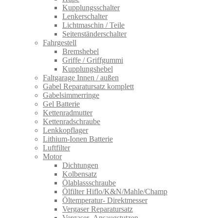
Kupplungsschalter
Lenkerschalter
Lichtmaschin / Teile
Seitenständerschalter
Fahrgestell
Bremshebel
Griffe / Griffgummi
Kupplungshebel
Faltgarage Innen / außen
Gabel Reparatursatz komplett
Gabelsimmerringe
Gel Batterie
Kettenradmutter
Kettenradschraube
Lenkkopflager
Lithium-Ionen Batterie
Luftfilter
Motor
Dichtungen
Kolbensatz
Ölablassschraube
Ölfilter Hiflo/K&N/Mahle/Champ
Öltemperatur- Direktmesser
Vergaser Reparatursatz
Vergaser- Ansaugstutzen