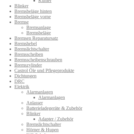
Kühler
Blinker
Bremsbeläge hinten
Bremsbeläge vorne
Bremse
Bremsanlage
Bremsbeläge
Bremsen Reparatursatz
Bremshebel
Bremslichtsch​alter
Bremsscheiben
Bremsscheibenschrauben
Bremszylinder
Castrol Öle und Pflegeprodukte
Dichtungen
DRC
Elektrik
Alarmanlagen
Alarmanlagen
Anlasser
Batterieladegeräte & Zubehör
Blinker
Adapter / Zubehör
Bremslichtschalter
Hörner & Hupen