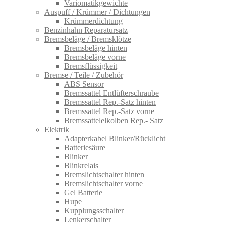
Variomatikgewichte
Auspuff / Krümmer / Dichtungen
Krümmerdichtung
Benzinhahn Reparatursatz
Bremsbeläge / Bremsklötze
Bremsbeläge hinten
Bremsbeläge vorne
Bremsflüssigkeit
Bremse / Teile / Zubehör
ABS Sensor
Bremssattel Entlüfterschraube
Bremssattel Rep.-Satz hinten
Bremssattel Rep.-Satz vorne
Bremssattelelkolben Rep.- Satz
Elektrik
Adapterkabel Blinker/Rücklicht
Batteriesäure
Blinker
Blinkrelais
Bremslichtschalter hinten
Bremslichtschalter vorne
Gel Batterie
Hupe
Kupplungsschalter
Lenkerschalter