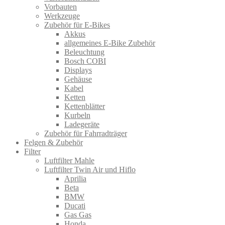
Vorbauten
Werkzeuge
Zubehör für E-Bikes
Akkus
allgemeines E-Bike Zubehör
Beleuchtung
Bosch COBI
Displays
Gehäuse
Kabel
Ketten
Kettenblätter
Kurbeln
Ladegeräte
Zubehör für Fahrradträger
Felgen & Zubehör
Filter
Luftfilter Mahle
Luftfilter Twin Air und Hiflo
Aprilia
Beta
BMW
Ducati
Gas Gas
Honda