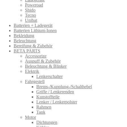
Poweroad
Shido
Tecno
Unibat
Batterien + Ladegerät
Batterien Lithium-Ionen
Bekleidung
Beleuchtung
Bereifung & Zubehör
BETA PARTS
Accessorize
Auspuff & Zubehör
Beleuchtung & Blinker
Elektrik
Lenkerschalter
Fahrgestell
Brems-/Kupplung-/Schalthebel
Griffe / Lenkerenden
Kunstoffteile
Lenker / Lenkerpolster
Rahmen
Tank
Motor
Dichtungen