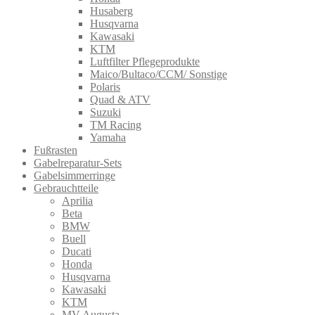
Husaberg
Husqvarna
Kawasaki
KTM
Luftfilter Pflegeprodukte
Maico/Bultaco/CCM/ Sonstige
Polaris
Quad & ATV
Suzuki
TM Racing
Yamaha
Fußrasten
Gabelreparatur-Sets
Gabelsimmerringe
Gebrauchtteile
Aprilia
Beta
BMW
Buell
Ducati
Honda
Husqvarna
Kawasaki
KTM
MV Augusta