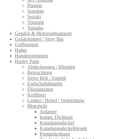
Piaggio
Sonstige
Suzuki
Triumph
Yamaha
Gepäck & Motorradtransport
Gepäckträger / Sissy Bar
Griffgummi
Halter
Handprotektoren
Harley Parts
Abdeckungen / Blenden
Beleuchtung
Drive Belt / Antrieb
Endschalldämpfer
Flüssigkeiten
Kotflügel
Lenker / Hebel / Verkleidung
Motorteile
Anlasser
kompl. Dichtsatz
Kupplungsdeckel
Kupplungsdeckelblende
Primärdichtung