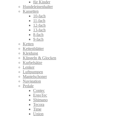
für Kinder
Hundeleinenhalter
Kassetten
10-fach
11-fach
12-fach
13-fach
8-fach
9-fach
Ketten
Kettenblätter
Kleidung
Klingeln & Glocken
Kurbelsätze
Lenker
Luftpumpen
Mantelschoner
Navigation
Pedale
Contec
ErgoTec
Shimano
Tecora
Time
Union