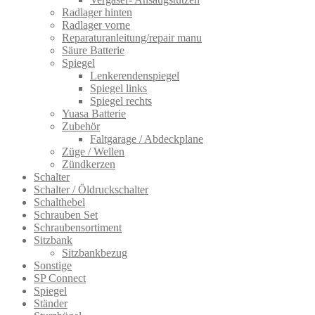
Radlager hinten
Radlager vorne
Reparaturanleitung/repair manu
Säure Batterie
Spiegel
Lenkerendenspiegel
Spiegel links
Spiegel rechts
Yuasa Batterie
Zubehör
Faltgarage / Abdeckplane
Züge / Wellen
Zündkerzen
Schalter
Schalter / Öldruckschalter
Schalthebel
Schrauben Set
Schraubensortiment
Sitzbank
Sitzbankbezug
Sonstige
SP Connect
Spiegel
Ständer