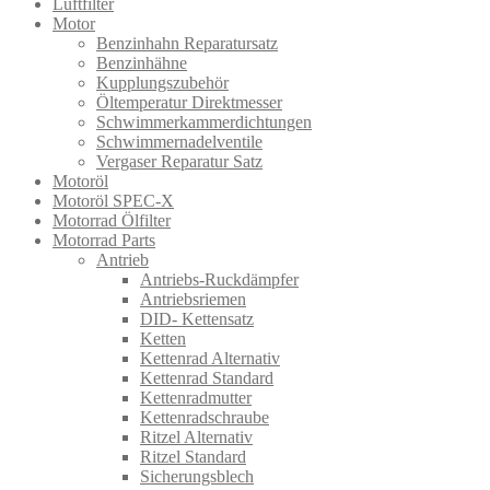
Luftfilter
Motor
Benzinhahn Reparatursatz
Benzinhähne
Kupplungszubehör
Öltemperatur Direktmesser
Schwimmerkammerdichtungen
Schwimmernadelventile
Vergaser Reparatur Satz
Motoröl
Motoröl SPEC-X
Motorrad Ölfilter
Motorrad Parts
Antrieb
Antriebs-Ruckdämpfer
Antriebsriemen
DID- Kettensatz
Ketten
Kettenrad Alternativ
Kettenrad Standard
Kettenradmutter
Kettenradschraube
Ritzel Alternativ
Ritzel Standard
Sicherungsblech