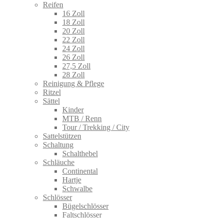
Reifen
16 Zoll
18 Zoll
20 Zoll
22 Zoll
24 Zoll
26 Zoll
27,5 Zoll
28 Zoll
Reinigung & Pflege
Ritzel
Sättel
Kinder
MTB / Renn
Tour / Trekking / City
Sattelstützen
Schaltung
Schalthebel
Schläuche
Continental
Hartje
Schwalbe
Schlösser
Bügelschlösser
Faltschlösser