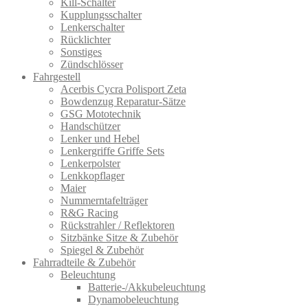
Kill-Schalter
Kupplungsschalter
Lenkerschalter
Rücklichter
Sonstiges
Zündschlösser
Fahrgestell
Acerbis Cycra Polisport Zeta
Bowdenzug Reparatur-Sätze
GSG Mototechnik
Handschützer
Lenker und Hebel
Lenkergriffe Griffe Sets
Lenkerpolster
Lenkkopflager
Maier
Nummerntafelträger
R&G Racing
Rückstrahler / Reflektoren
Sitzbänke Sitze & Zubehör
Spiegel & Zubehör
Fahrradteile & Zubehör
Beleuchtung
Batterie-/Akkubeleuchtung
Dynamobeleuchtung