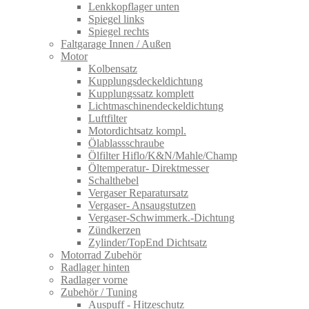
Lenkkopflager unten
Spiegel links
Spiegel rechts
Faltgarage Innen / Außen
Motor
Kolbensatz
Kupplungsdeckeldichtung
Kupplungssatz komplett
Lichtmaschinendeckeldichtung
Luftfilter
Motordichtsatz kompl.
Ölablassschraube
Ölfilter Hiflo/K&N/Mahle/Champ
Öltemperatur- Direktmesser
Schalthebel
Vergaser Reparatursatz
Vergaser- Ansaugstutzen
Vergaser-Schwimmerk.-Dichtung
Zündkerzen
Zylinder/TopEnd Dichtsatz
Motorrad Zubehör
Radlager hinten
Radlager vorne
Zubehör / Tuning
Auspuff - Hitzeschutz