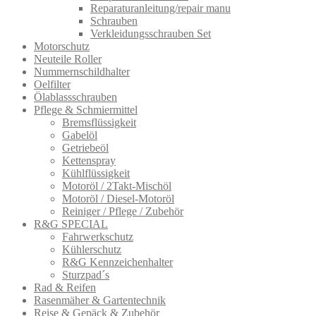
Reparaturanleitung/repair manu
Schrauben
Verkleidungsschrauben Set
Motorschutz
Neuteile Roller
Nummernschildhalter
Oelfilter
Ölablassschra​uben
Pflege & Schmiermittel
Bremsflüssigkeit
Gabelöl
Getriebeöl
Kettenspray
Kühlflüssigkeit
Motoröl / 2Takt-Mischöl
Motoröl / Diesel-Motoröl
Reiniger / Pflege / Zubehör
R&G SPECIAL
Fahrwerkschutz
Kühlerschutz
R&G Kennzeichenhalter
Sturzpad´s
Rad & Reifen
Rasenmäher & Gartentechnik
Reise & Gepäck & Zubehör