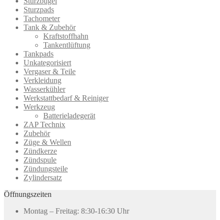
Sturzbügel
Sturzpads
Tachometer
Tank & Zubehör
Kraftstoffhahn
Tankentlüftung
Tankpads
Unkategorisiert
Vergaser & Teile
Verkleidung
Wasserkühler
Werkstattbedarf & Reiniger
Werkzeug
Batterieladegerät
ZAP Technix
Zubehör
Züge & Wellen
Zündkerze
Zündspule
Zündungsteile
Zylindersatz
Öffnungszeiten
Montag – Freitag: 8:30-16:30 Uhr