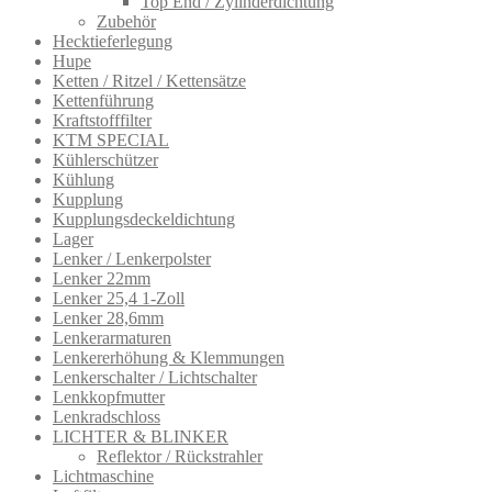
Top End / Zylinderdichtung
Zubehör
Hecktieferlegung
Hupe
Ketten / Ritzel / Kettensätze
Kettenführung
Kraftstofffilter
KTM SPECIAL
Kühlerschützer
Kühlung
Kupplung
Kupplungsdeckeldichtung
Lager
Lenker / Lenkerpolster
Lenker 22mm
Lenker 25,4 1-Zoll
Lenker 28,6mm
Lenkerarmatur​en
Lenkererhöhung & Klemmungen
Lenkerschalter / Lichtschalter
Lenkkopfmutter
Lenkradschloss
LICHTER & BLINKER
Reflektor / Rückstrahler
Lichtmaschine