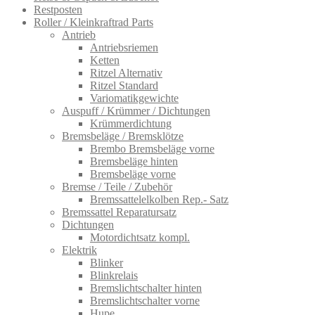
Restposten
Roller / Kleinkraftrad Parts
Antrieb
Antriebsriemen
Ketten
Ritzel Alternativ
Ritzel Standard
Variomatikgewichte
Auspuff / Krümmer / Dichtungen
Krümmerdichtung
Bremsbeläge / Bremsklötze
Brembo Bremsbeläge vorne
Bremsbeläge hinten
Bremsbeläge vorne
Bremse / Teile / Zubehör
Bremssattelelkolben Rep.- Satz
Bremssattel Reparatursatz
Dichtungen
Motordichtsatz kompl.
Elektrik
Blinker
Blinkrelais
Bremslichtschalter hinten
Bremslichtschalter vorne
Hupe