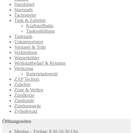
Sturzbügel
Sturzpads
Tachometer
Tank & Zubehör
Kraftstoffhahn
Tankentlüftung
Tankpads
Unkategorisiert
Vergaser & Teile
Verkleidung
Wasserkühler
Werkstattbedarf & Reiniger
Werkzeug
Batterieladegerät
ZAP Technix
Zubehör
Züge & Wellen
Zündkerze
Zündspule
Zündungsteile
Zylindersatz
Öffnungszeiten
Montag – Freitag: 8:30-16:30 Uhr