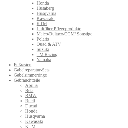
Honda
Husaberg
Husqvarna
Kawasaki
KTM
Luftfilter Pflegeprodukte
Maico/Bultaco/CCM/ Sonstige
Polaris
Quad & ATV
Suzuki
TM Racing
Yamaha
Fußrasten
Gabelreparatur-Sets
Gabelsimmerringe
Gebrauchtteile
Aprilia
Beta
BMW
Buell
Ducati
Honda
Husqvarna
Kawasaki
KTM