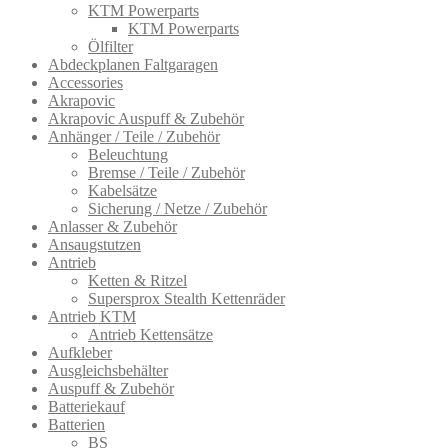
KTM Powerparts
KTM Powerparts
Ölfilter
Abdeckplanen Faltgaragen
Accessories
Akrapovic
Akrapovic Auspuff & Zubehör
Anhänger / Teile / Zubehör
Beleuchtung
Bremse / Teile / Zubehör
Kabelsätze
Sicherung / Netze / Zubehör
Anlasser & Zubehör
Ansaugstutzen
Antrieb
Ketten & Ritzel
Supersprox Stealth Kettenräder
Antrieb KTM
Antrieb Kettensätze
Aufkleber
Ausgleichsbehälter
Auspuff & Zubehör
Batteriekauf
Batterien
BS