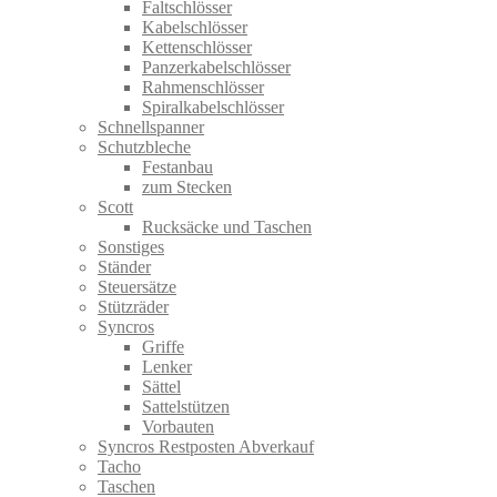
Faltschlösser
Kabelschlösser
Kettenschlösser
Panzerkabelschlösser
Rahmenschlösser
Spiralkabelschlösser
Schnellspanner
Schutzbleche
Festanbau
zum Stecken
Scott
Rucksäcke und Taschen
Sonstiges
Ständer
Steuersätze
Stützräder
Syncros
Griffe
Lenker
Sättel
Sattelstützen
Vorbauten
Syncros Restposten Abverkauf
Tacho
Taschen