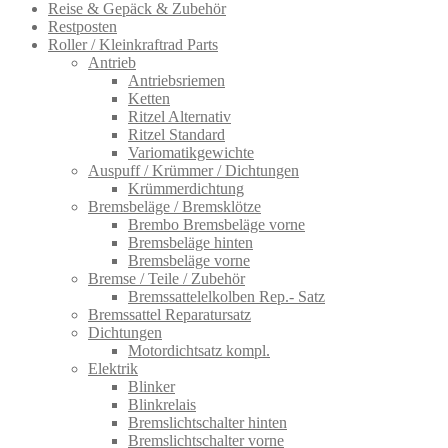
Reise & Gepäck & Zubehör
Restposten
Roller / Kleinkraftrad Parts
Antrieb
Antriebsriemen
Ketten
Ritzel Alternativ
Ritzel Standard
Variomatikgewichte
Auspuff / Krümmer / Dichtungen
Krümmerdichtung
Bremsbeläge / Bremsklötze
Brembo Bremsbeläge vorne
Bremsbeläge hinten
Bremsbeläge vorne
Bremse / Teile / Zubehör
Bremssattelelkolben Rep.- Satz
Bremssattel Reparatursatz
Dichtungen
Motordichtsatz kompl.
Elektrik
Blinker
Blinkrelais
Bremslichtschalter hinten
Bremslichtschalter vorne