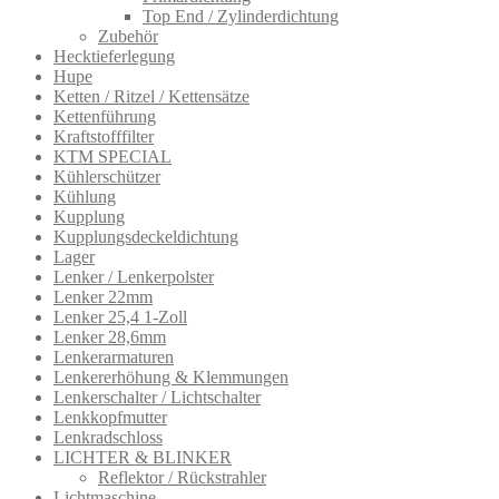
Top End / Zylinderdichtung
Zubehör
Hecktieferlegung
Hupe
Ketten / Ritzel / Kettensätze
Kettenführung
Kraftstofffilter
KTM SPECIAL
Kühlerschützer
Kühlung
Kupplung
Kupplungsdeckeldichtung
Lager
Lenker / Lenkerpolster
Lenker 22mm
Lenker 25,4 1-Zoll
Lenker 28,6mm
Lenkerarmatur​en
Lenkererhöhung & Klemmungen
Lenkerschalter / Lichtschalter
Lenkkopfmutter
Lenkradschloss
LICHTER & BLINKER
Reflektor / Rückstrahler
Lichtmaschine