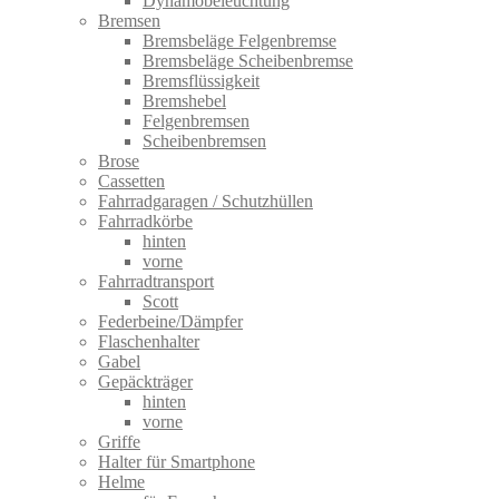
Dynamobeleuchtung
Bremsen
Bremsbeläge Felgenbremse
Bremsbeläge Scheibenbremse
Bremsflüssigkeit
Bremshebel
Felgenbremsen
Scheibenbremsen
Brose
Cassetten
Fahrradgaragen / Schutzhüllen
Fahrradkörbe
hinten
vorne
Fahrradtransport
Scott
Federbeine/Dämpfer
Flaschenhalter
Gabel
Gepäckträger
hinten
vorne
Griffe
Halter für Smartphone
Helme