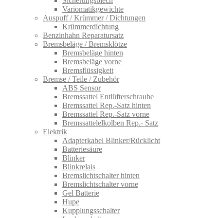
Sicherungsblech
Variomatikgewichte
Auspuff / Krümmer / Dichtungen
Krümmerdichtung
Benzinhahn Reparatursatz
Bremsbeläge / Bremsklötze
Bremsbeläge hinten
Bremsbeläge vorne
Bremsflüssigkeit
Bremse / Teile / Zubehör
ABS Sensor
Bremssattel Entlüfterschraube
Bremssattel Rep.-Satz hinten
Bremssattel Rep.-Satz vorne
Bremssattelelkolben Rep.- Satz
Elektrik
Adapterkabel Blinker/Rücklicht
Batteriesäure
Blinker
Blinkrelais
Bremslichtschalter hinten
Bremslichtschalter vorne
Gel Batterie
Hupe
Kupplungsschalter