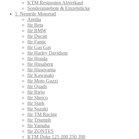
KTM Restposten Abverkauf
Sonderangebote & Einzelstücke
1. Neuteile Motorrad
Aprilia
für Beta
für BMW
für Ducati
für Fantic
für Gas Gas
für Harley Davidson
für Honda
für Husaberg
für Husqvarna
für Kawasaki
für Moto Guzzi
für Quads
für Rieju
für Sherco
für Stark
für Suzuki
für TM Racing
für Triumph
für Yamaha
für ZONTES
KTM Duke 125 200 250 390