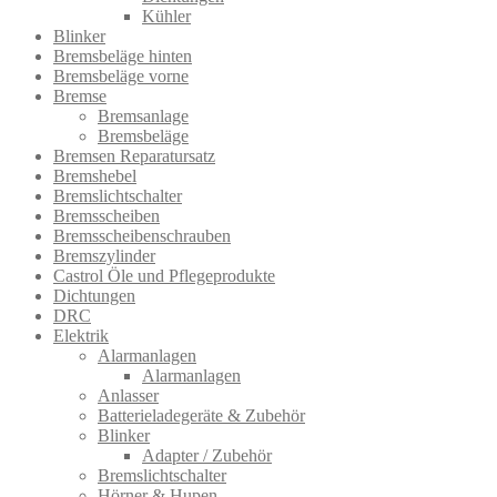
Kühler
Blinker
Bremsbeläge hinten
Bremsbeläge vorne
Bremse
Bremsanlage
Bremsbeläge
Bremsen Reparatursatz
Bremshebel
Bremslichtsch​alter
Bremsscheiben
Bremsscheibenschrauben
Bremszylinder
Castrol Öle und Pflegeprodukte
Dichtungen
DRC
Elektrik
Alarmanlagen
Alarmanlagen
Anlasser
Batterieladegeräte & Zubehör
Blinker
Adapter / Zubehör
Bremslichtschalter
Hörner & Hupen