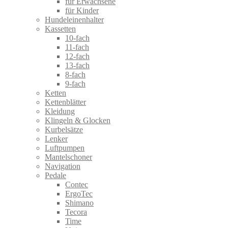
für Erwachsene
für Kinder
Hundeleinenhalter
Kassetten
10-fach
11-fach
12-fach
13-fach
8-fach
9-fach
Ketten
Kettenblätter
Kleidung
Klingeln & Glocken
Kurbelsätze
Lenker
Luftpumpen
Mantelschoner
Navigation
Pedale
Contec
ErgoTec
Shimano
Tecora
Time