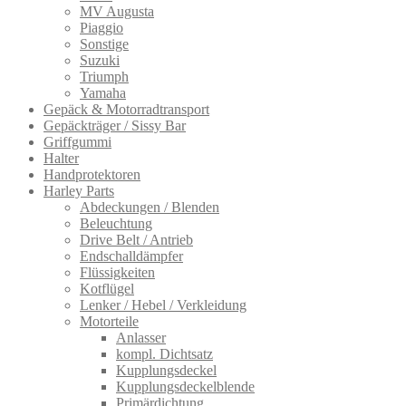
MV Augusta
Piaggio
Sonstige
Suzuki
Triumph
Yamaha
Gepäck & Motorradtransport
Gepäckträger / Sissy Bar
Griffgummi
Halter
Handprotektoren
Harley Parts
Abdeckungen / Blenden
Beleuchtung
Drive Belt / Antrieb
Endschalldämpfer
Flüssigkeiten
Kotflügel
Lenker / Hebel / Verkleidung
Motorteile
Anlasser
kompl. Dichtsatz
Kupplungsdeckel
Kupplungsdeckelblende
Primärdichtung