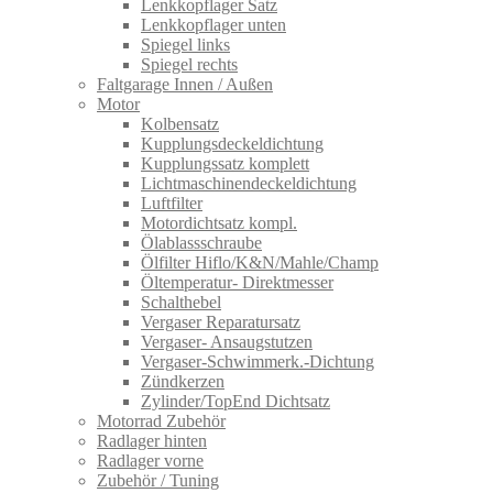
Lenkkopflager Satz
Lenkkopflager unten
Spiegel links
Spiegel rechts
Faltgarage Innen / Außen
Motor
Kolbensatz
Kupplungsdeckeldichtung
Kupplungssatz komplett
Lichtmaschinendeckeldichtung
Luftfilter
Motordichtsatz kompl.
Ölablassschraube
Ölfilter Hiflo/K&N/Mahle/Champ
Öltemperatur- Direktmesser
Schalthebel
Vergaser Reparatursatz
Vergaser- Ansaugstutzen
Vergaser-Schwimmerk.-Dichtung
Zündkerzen
Zylinder/TopEnd Dichtsatz
Motorrad Zubehör
Radlager hinten
Radlager vorne
Zubehör / Tuning