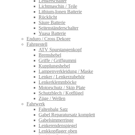
Lenkerschalter
Lichtmaschin / Teile
Lithium-Ionen Batterie
Rücklicht
Säure Batterie
Seitenständerschalter
Yuasa Batterie
Enduro / Cross Dekore
Fahrgestell
ATV Spurstangenkopf
Bremshebel
Griffe / Griffgummi
Kupplungshebel
Lampenverkleidung / Maske
Lenker / Lenkerzubehör
Lenkerklemmböcke
Motorschutz / Skip Plate
Schutzblech / Kotflügel
Züge / Wellen
Fahrwerk
Faltenbalg Satz
Gabel Reparatursatz komplett
Gabelsimmerringe
Lenkerendenspiegel
Lenkkopflager oben