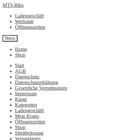
Zur
Zum
MTS-Bike
Navigation
Inhalt
Ladengeschäft
springen
springen
Werkstatt
Öffnungszeiten
Menü
Home
Shop
Start
AGB
Datenschutz
Datenschutzerklärung
Gesetzliche Verordnungen
Impressum
Kasse
Kategorien
Ladengeschäft
Mein Konto
Öffnungszeiten
Shop
Streitbelegung
Versandarten