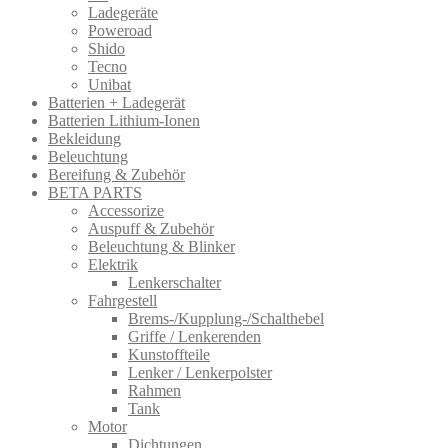
Ladegeräte
Poweroad
Shido
Tecno
Unibat
Batterien + Ladegerät
Batterien Lithium-Ionen
Bekleidung
Beleuchtung
Bereifung & Zubehör
BETA PARTS
Accessorize
Auspuff & Zubehör
Beleuchtung & Blinker
Elektrik
Lenkerschalter
Fahrgestell
Brems-/Kupplung-/Schalthebel
Griffe / Lenkerenden
Kunstoffteile
Lenker / Lenkerpolster
Rahmen
Tank
Motor
Dichtungen