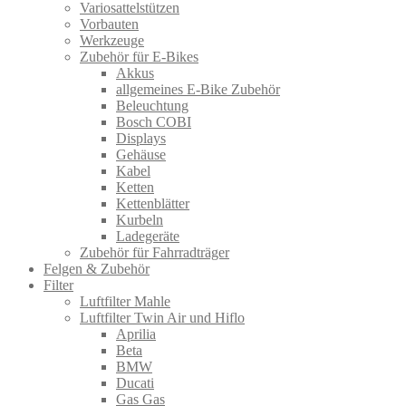
Variosattelstützen
Vorbauten
Werkzeuge
Zubehör für E-Bikes
Akkus
allgemeines E-Bike Zubehör
Beleuchtung
Bosch COBI
Displays
Gehäuse
Kabel
Ketten
Kettenblätter
Kurbeln
Ladegeräte
Zubehör für Fahrradträger
Felgen & Zubehör
Filter
Luftfilter Mahle
Luftfilter Twin Air und Hiflo
Aprilia
Beta
BMW
Ducati
Gas Gas