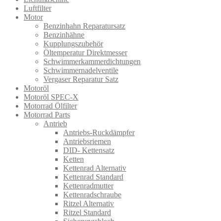
Luftfilter
Motor
Benzinhahn Reparatursatz
Benzinhähne
Kupplungszubehör
Öltemperatur Direktmesser
Schwimmerkammerdichtungen
Schwimmernadelventile
Vergaser Reparatur Satz
Motoröl
Motoröl SPEC-X
Motorrad Ölfilter
Motorrad Parts
Antrieb
Antriebs-Ruckdämpfer
Antriebsriemen
DID- Kettensatz
Ketten
Kettenrad Alternativ
Kettenrad Standard
Kettenradmutter
Kettenradschraube
Ritzel Alternativ
Ritzel Standard