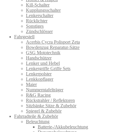
Kill-Schalter
Kupplungsschalter
Lenkerschalter
Rücklichter
Sonstiges
Zündschlösser
Fahrgestell
Acerbis Cycra Polisport Zeta
Bowdenzug Reparatur-Sätze
GSG Mototechnik
Handschützer
Lenker und Hebel
Lenkergriffe Griffe Sets
Lenkerpolster
Lenkkopflager
Maier
Nummerntafelträger
R&G Racing
Rückstrahler / Reflektoren
Sitzbänke Sitze & Zubehör
Spiegel & Zubehör
Fahrradteile & Zubehör
Beleuchtung
Batterie-/Akkubeleuchtung