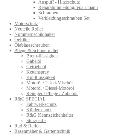
Auspuff - Hitzeschutz
Reparaturanleitung/repair manu
Schrauben
Verkleidungsschrauben Set
Motorschutz
Neuteile Roller
Nummernschildhalter
Oelfilter
Ölablassschra​uben
Pflege & Schmiermittel
Bremsflüssigkeit
Gabelöl
Getriebeöl
Kettenspray
Kühlflüssigkeit
Motoröl / 2Takt-Mischöl
Motoröl / Diesel-Motoröl
Reiniger / Pflege / Zubehör
R&G SPECIAL
Fahrwerkschutz
Kühlerschutz
R&G Kennzeichenhalter
Sturzpad´s
Rad & Reifen
Rasenmäher & Gartentechnik