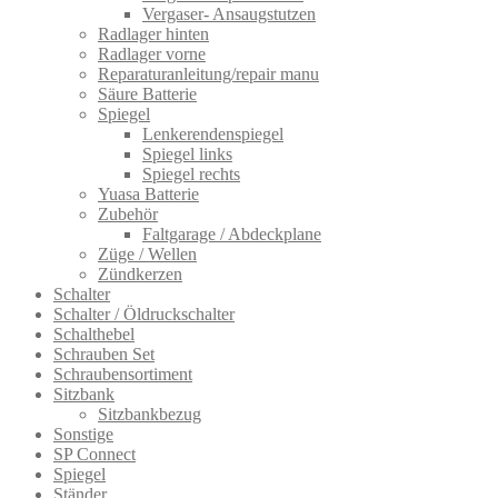
Vergaser- Ansaugstutzen
Radlager hinten
Radlager vorne
Reparaturanleitung/repair manu
Säure Batterie
Spiegel
Lenkerendenspiegel
Spiegel links
Spiegel rechts
Yuasa Batterie
Zubehör
Faltgarage / Abdeckplane
Züge / Wellen
Zündkerzen
Schalter
Schalter / Öldruckschalter
Schalthebel
Schrauben Set
Schraubensortiment
Sitzbank
Sitzbankbezug
Sonstige
SP Connect
Spiegel
Ständer