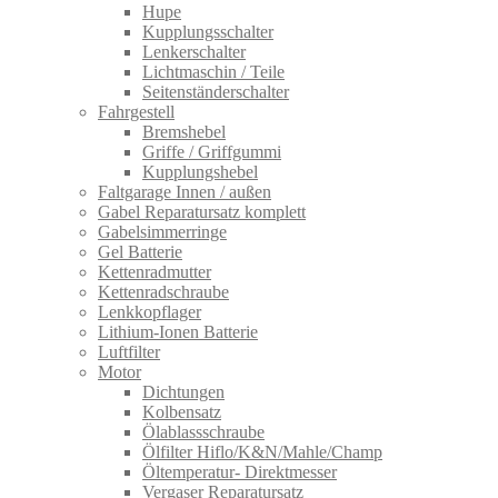
Hupe
Kupplungsschalter
Lenkerschalter
Lichtmaschin / Teile
Seitenständerschalter
Fahrgestell
Bremshebel
Griffe / Griffgummi
Kupplungshebel
Faltgarage Innen / außen
Gabel Reparatursatz komplett
Gabelsimmerringe
Gel Batterie
Kettenradmutter
Kettenradschraube
Lenkkopflager
Lithium-Ionen Batterie
Luftfilter
Motor
Dichtungen
Kolbensatz
Ölablassschraube
Ölfilter Hiflo/K&N/Mahle/Champ
Öltemperatur- Direktmesser
Vergaser Reparatursatz