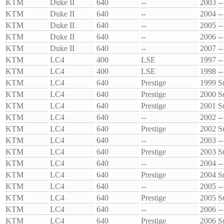
KTM
Duke II
640
--
2003
--
KTM
Duke II
640
--
2004
--
KTM
Duke II
640
--
2005
--
KTM
Duke II
640
--
2006
--
KTM
Duke II
640
--
2007
--
KTM
LC4
400
LSE
1997
--
KTM
LC4
400
LSE
1998
--
KTM
LC4
640
Prestige
1999
S
KTM
LC4
640
Prestige
2000
S
KTM
LC4
640
Prestige
2001
S
KTM
LC4
640
--
2002
--
KTM
LC4
640
Prestige
2002
S
KTM
LC4
640
--
2003
--
KTM
LC4
640
Prestige
2003
S
KTM
LC4
640
--
2004
--
KTM
LC4
640
Prestige
2004
S
KTM
LC4
640
--
2005
--
KTM
LC4
640
Prestige
2005
S
KTM
LC4
640
--
2006
--
KTM
LC4
640
Prestige
2006
S