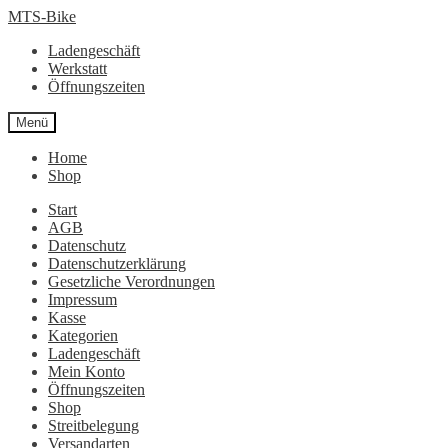
Zur
Zum
MTS-Bike
Navigation
Inhalt
Ladengeschäft
springen
springen
Werkstatt
Öffnungszeiten
Menü
Home
Shop
Start
AGB
Datenschutz
Datenschutzerklärung
Gesetzliche Verordnungen
Impressum
Kasse
Kategorien
Ladengeschäft
Mein Konto
Öffnungszeiten
Shop
Streitbelegung
Versandarten