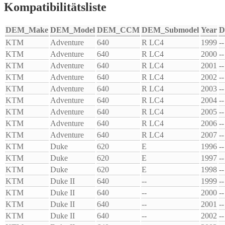
Kompatibilitätsliste
DEM_Make
DEM_Model
DEM_CCM
DEM_Submodel
Year
D
KTM
Adventure
640
R LC4
1999
--
KTM
Adventure
640
R LC4
2000
--
KTM
Adventure
640
R LC4
2001
--
KTM
Adventure
640
R LC4
2002
--
KTM
Adventure
640
R LC4
2003
--
KTM
Adventure
640
R LC4
2004
--
KTM
Adventure
640
R LC4
2005
--
KTM
Adventure
640
R LC4
2006
--
KTM
Adventure
640
R LC4
2007
--
KTM
Duke
620
E
1996
--
KTM
Duke
620
E
1997
--
KTM
Duke
620
E
1998
--
KTM
Duke II
640
--
1999
--
KTM
Duke II
640
--
2000
--
KTM
Duke II
640
--
2001
--
KTM
Duke II
640
--
2002
--