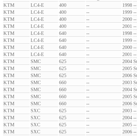
KTM
LC4-E
400
--
1998
--
KTM
LC4-E
400
--
1999
--
KTM
LC4-E
400
--
2000
--
KTM
LC4-E
400
--
2001
--
KTM
LC4-E
640
--
1998
--
KTM
LC4-E
640
--
1999
--
KTM
LC4-E
640
--
2000
--
KTM
LC4-E
640
--
2001
--
KTM
SMC
625
--
2004
S
KTM
SMC
625
--
2005
S
KTM
SMC
625
--
2006
S
KTM
SMC
660
--
2003
S
KTM
SMC
660
--
2004
S
KTM
SMC
660
--
2005
S
KTM
SMC
660
--
2006
S
KTM
SXC
625
--
2003
--
KTM
SXC
625
--
2004
--
KTM
SXC
625
--
2005
--
KTM
SXC
625
--
2006
--