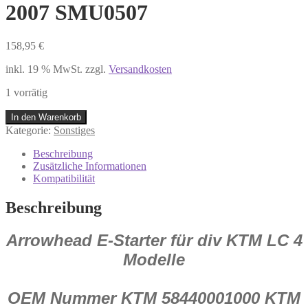
2007 SMU0507
158,95
€
inkl. 19 % MwSt.
zzgl.
Versandkosten
1 vorrätig
E
In den Warenkorb
Starter
Kategorie:
Sonstiges
Anlasser
Arrowhead
Beschreibung
für
Zusätzliche Informationen
KTM
Kompatibilität
LC
4
Beschreibung
400-
660
Arrowhead E-Starter für div KTM LC 4
1997-
2007
Modelle
SMU0507
Menge
OEM Nummer KTM 58440001000 KTM