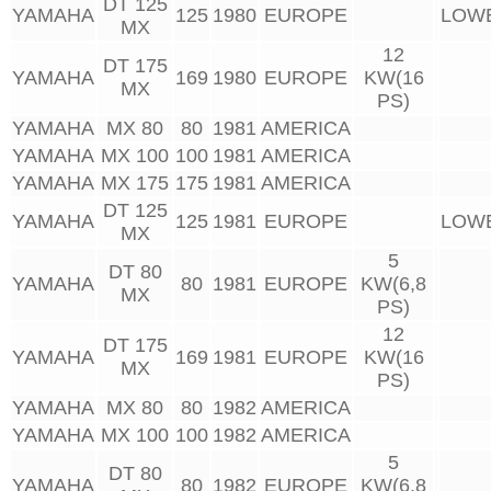
DT 125
YAMAHA
125
1980
EUROPE
LOW
MX
12
DT 175
YAMAHA
169
1980
EUROPE
KW(16
MX
PS)
YAMAHA
MX 80
80
1981
AMERICA
YAMAHA
MX 100
100
1981
AMERICA
YAMAHA
MX 175
175
1981
AMERICA
DT 125
YAMAHA
125
1981
EUROPE
LOW
MX
5
DT 80
YAMAHA
80
1981
EUROPE
KW(6,8
MX
PS)
12
DT 175
YAMAHA
169
1981
EUROPE
KW(16
MX
PS)
YAMAHA
MX 80
80
1982
AMERICA
YAMAHA
MX 100
100
1982
AMERICA
5
DT 80
YAMAHA
80
1982
EUROPE
KW(6,8