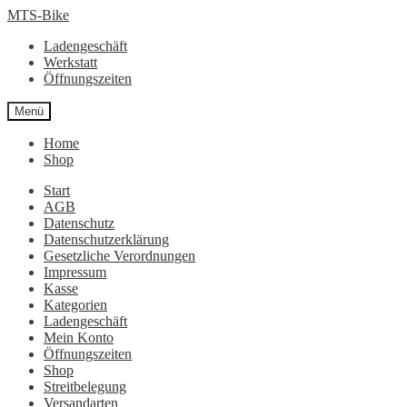
Zur
Zum
MTS-Bike
Navigation
Inhalt
Ladengeschäft
springen
springen
Werkstatt
Öffnungszeiten
Menü
Home
Shop
Start
AGB
Datenschutz
Datenschutzerklärung
Gesetzliche Verordnungen
Impressum
Kasse
Kategorien
Ladengeschäft
Mein Konto
Öffnungszeiten
Shop
Streitbelegung
Versandarten