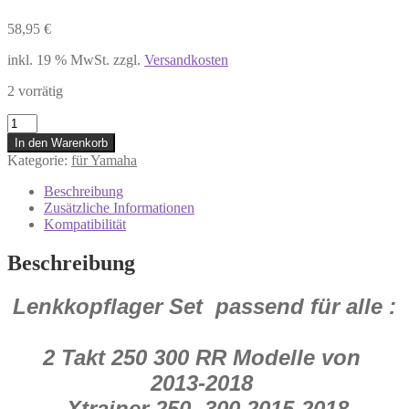
58,95
€
inkl. 19 % MwSt.
zzgl.
Versandkosten
2 vorrätig
22-
1008
In den Warenkorb
#
Kategorie:
für Yamaha
Lenkkopflager
YAMAHA
Beschreibung
AG
Zusätzliche Informationen
200
Kompatibilität
Bw
200
Beschreibung
80
DT-
Lenkkopflager Set passend für alle :
2
250
DT-
3
2 Takt 250 300 RR Modelle von
250
2013-2018
DT
100
Xtrainer 250 -300 2015-2018