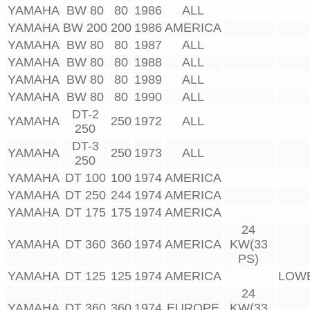
YAMAHA
BW 80
80
1986
ALL
YAMAHA
BW 200
200
1986
AMERICA
YAMAHA
BW 80
80
1987
ALL
YAMAHA
BW 80
80
1988
ALL
YAMAHA
BW 80
80
1989
ALL
YAMAHA
BW 80
80
1990
ALL
DT-2
YAMAHA
250
1972
ALL
250
DT-3
YAMAHA
250
1973
ALL
250
YAMAHA
DT 100
100
1974
AMERICA
YAMAHA
DT 250
244
1974
AMERICA
YAMAHA
DT 175
175
1974
AMERICA
24
YAMAHA
DT 360
360
1974
AMERICA
KW(33
PS)
YAMAHA
DT 125
125
1974
AMERICA
LOW
24
YAMAHA
DT 360
360
1974
EUROPE
KW(33