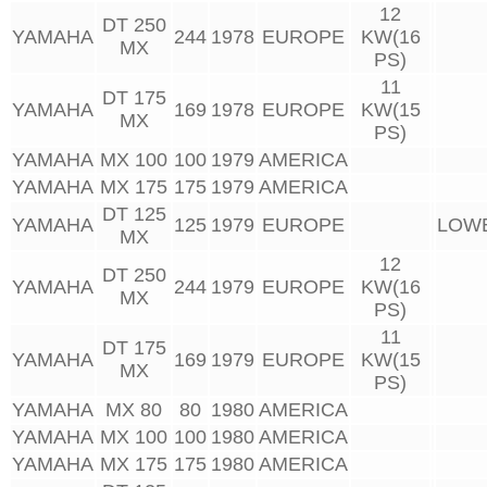
12
DT 250
YAMAHA
244
1978
EUROPE
KW(16
MX
PS)
11
DT 175
YAMAHA
169
1978
EUROPE
KW(15
MX
PS)
YAMAHA
MX 100
100
1979
AMERICA
YAMAHA
MX 175
175
1979
AMERICA
DT 125
YAMAHA
125
1979
EUROPE
LOW
MX
12
DT 250
YAMAHA
244
1979
EUROPE
KW(16
MX
PS)
11
DT 175
YAMAHA
169
1979
EUROPE
KW(15
MX
PS)
YAMAHA
MX 80
80
1980
AMERICA
YAMAHA
MX 100
100
1980
AMERICA
YAMAHA
MX 175
175
1980
AMERICA