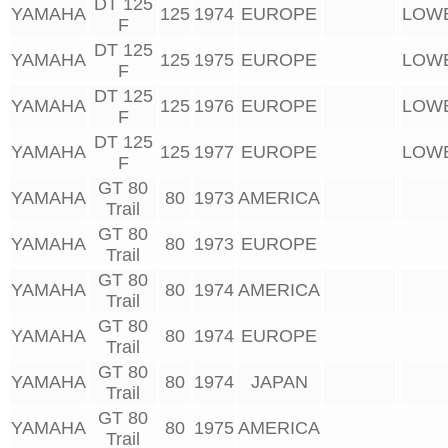
DT 125
YAMAHA
125
1974
EUROPE
LOW
F
DT 125
YAMAHA
125
1975
EUROPE
LOW
F
DT 125
YAMAHA
125
1976
EUROPE
LOW
F
DT 125
YAMAHA
125
1977
EUROPE
LOW
F
GT 80
YAMAHA
80
1973
AMERICA
Trail
GT 80
YAMAHA
80
1973
EUROPE
Trail
GT 80
YAMAHA
80
1974
AMERICA
Trail
GT 80
YAMAHA
80
1974
EUROPE
Trail
GT 80
YAMAHA
80
1974
JAPAN
Trail
GT 80
YAMAHA
80
1975
AMERICA
Trail