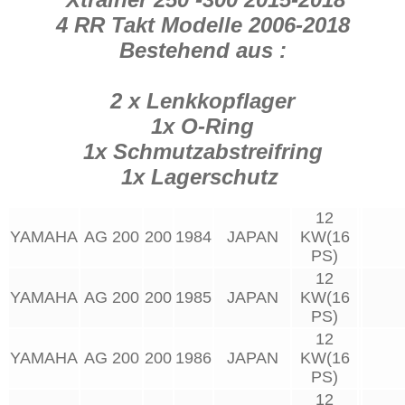
135
4 RR Takt Modelle 2006-2018
360
Menge
Bestehend aus :
2 x Lenkkopflager
1x O-Ring
1x Schmutzabstreifring
1x Lagerschutz
12
YAMAHA
AG 200
200
1984
JAPAN
KW(16
PS)
12
YAMAHA
AG 200
200
1985
JAPAN
KW(16
PS)
12
YAMAHA
AG 200
200
1986
JAPAN
KW(16
PS)
12