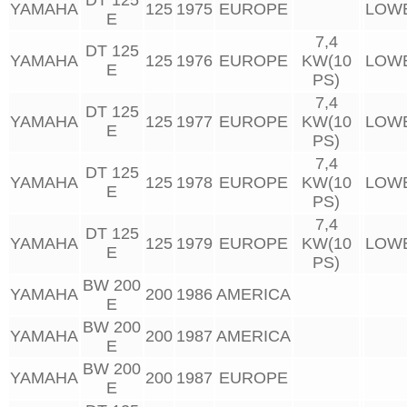
YAMAHA
125
1975
EUROPE
LOW
E
7,4
DT 125
YAMAHA
125
1976
EUROPE
KW(10
LOW
E
PS)
7,4
DT 125
YAMAHA
125
1977
EUROPE
KW(10
LOW
E
PS)
7,4
DT 125
YAMAHA
125
1978
EUROPE
KW(10
LOW
E
PS)
7,4
DT 125
YAMAHA
125
1979
EUROPE
KW(10
LOW
E
PS)
BW 200
YAMAHA
200
1986
AMERICA
E
BW 200
YAMAHA
200
1987
AMERICA
E
BW 200
YAMAHA
200
1987
EUROPE
E