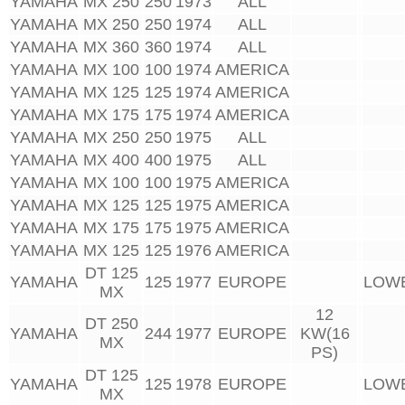
YAMAHA
MX 250
250
1973
ALL
YAMAHA
MX 250
250
1974
ALL
YAMAHA
MX 360
360
1974
ALL
YAMAHA
MX 100
100
1974
AMERICA
YAMAHA
MX 125
125
1974
AMERICA
YAMAHA
MX 175
175
1974
AMERICA
YAMAHA
MX 250
250
1975
ALL
YAMAHA
MX 400
400
1975
ALL
YAMAHA
MX 100
100
1975
AMERICA
YAMAHA
MX 125
125
1975
AMERICA
YAMAHA
MX 175
175
1975
AMERICA
YAMAHA
MX 125
125
1976
AMERICA
DT 125
YAMAHA
125
1977
EUROPE
LOW
MX
12
DT 250
YAMAHA
244
1977
EUROPE
KW(16
MX
PS)
DT 125
YAMAHA
125
1978
EUROPE
LOW
MX