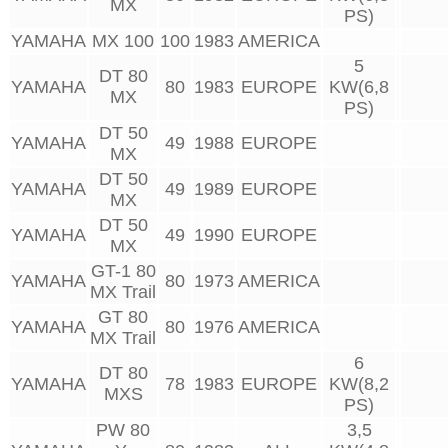
MX
PS)
YAMAHA
MX 100
100
1983
AMERICA
5
DT 80
YAMAHA
80
1983
EUROPE
KW(6,8
MX
PS)
DT 50
YAMAHA
49
1988
EUROPE
MX
DT 50
YAMAHA
49
1989
EUROPE
MX
DT 50
YAMAHA
49
1990
EUROPE
MX
GT-1 80
YAMAHA
80
1973
AMERICA
MX Trail
GT 80
YAMAHA
80
1976
AMERICA
MX Trail
6
DT 80
YAMAHA
78
1983
EUROPE
KW(8,2
MXS
PS)
PW 80
3,5