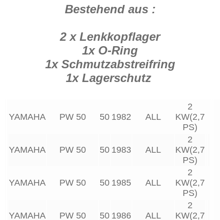
Bestehend aus :
2 x Lenkkopflager
1x O-Ring
1x Schmutzabstreifring
1x Lagerschutz
2
YAMAHA
PW 50
50
1982
ALL
KW(2,7
PS)
2
YAMAHA
PW 50
50
1983
ALL
KW(2,7
PS)
2
YAMAHA
PW 50
50
1985
ALL
KW(2,7
PS)
2
YAMAHA
PW 50
50
1986
ALL
KW(2,7