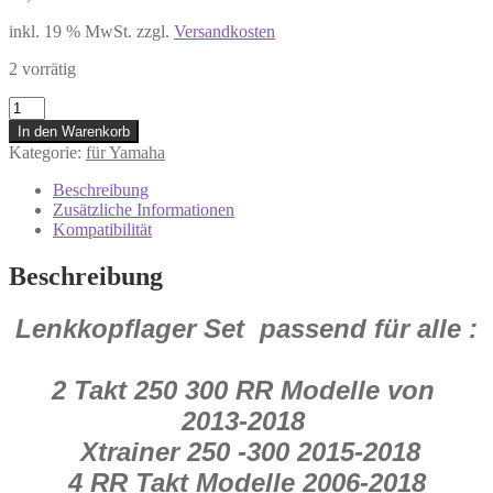
inkl. 19 % MwSt.
zzgl.
Versandkosten
2 vorrätig
22-
1064
In den Warenkorb
#
Kategorie:
für Yamaha
Lenkkopflager
YAMAHA
Beschreibung
PW
Zusätzliche Informationen
50
Kompatibilität
QT
50
Beschreibung
Yamahahopper
Menge
Lenkkopflager Set passend für alle :
2 Takt 250 300 RR Modelle von
2013-2018
Xtrainer 250 -300 2015-2018
4 RR Takt Modelle 2006-2018