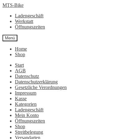
Zur
Zum
MTS-Bike
Navigation
Inhalt
Ladengeschäft
springen
springen
Werkstatt
Öffnungszeiten
Menü
Home
Shop
Start
AGB
Datenschutz
Datenschutzerklärung
Gesetzliche Verordnungen
Impressum
Kasse
Kategorien
Ladengeschäft
Mein Konto
Öffnungszeiten
Shop
Streitbelegung
Versandarten