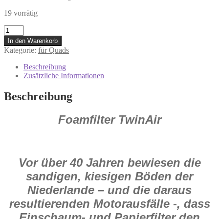
19 vorrätig
152902
Twin
In den Warenkorb
Air
Kategorie:
für Quads
Luftfilter
Quad
Beschreibung
für
Zusätzliche Informationen
Yamaha
YFZ
Beschreibung
450
2004
Foamfilter TwinAir
-
2018
Menge
Vor über 40 Jahren bewiesen die
sandigen, kiesigen Böden der
Niederlande – und die daraus
resultierenden Motorausfälle -, dass
Einschaum- und Papierfilter den