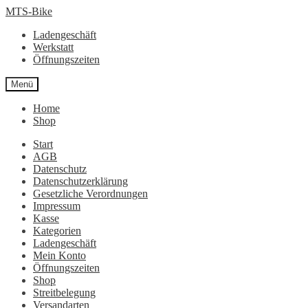
Zur
Zum
MTS-Bike
Navigation
Inhalt
Ladengeschäft
springen
springen
Werkstatt
Öffnungszeiten
Menü
Home
Shop
Start
AGB
Datenschutz
Datenschutzerklärung
Gesetzliche Verordnungen
Impressum
Kasse
Kategorien
Ladengeschäft
Mein Konto
Öffnungszeiten
Shop
Streitbelegung
Versandarten