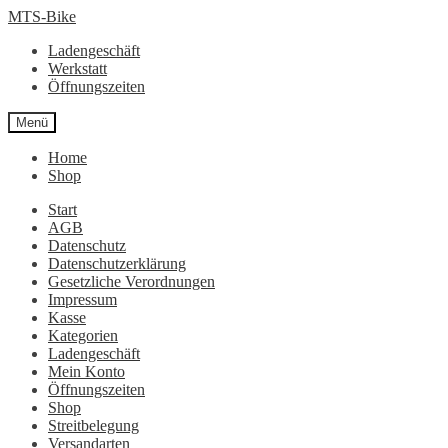
Zur
Zum
MTS-Bike
Navigation
Inhalt
Ladengeschäft
springen
springen
Werkstatt
Öffnungszeiten
Menü
Home
Shop
Start
AGB
Datenschutz
Datenschutzerklärung
Gesetzliche Verordnungen
Impressum
Kasse
Kategorien
Ladengeschäft
Mein Konto
Öffnungszeiten
Shop
Streitbelegung
Versandarten