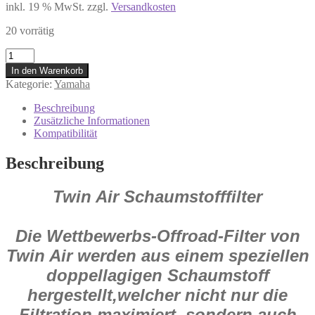
inkl. 19 % MwSt.
zzgl.
Versandkosten
20 vorrätig
152216
Twin
In den Warenkorb
Air
Kategorie:
Yamaha
Luftfilter
für
Beschreibung
Yamaha
Zusätzliche Informationen
YZ
Kompatibilität
450
F
Beschreibung
2010-
2013
Twin Air Schaumstofffilter
Menge
Die Wettbewerbs-Offroad-Filter von
Twin Air werden aus einem speziellen
doppellagigen Schaumstoff
hergestellt,welcher nicht nur die
Filtration maximiert, sondern auch