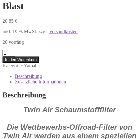
Blast
20,85
€
inkl. 19 % MwSt.
zzgl.
Versandkosten
20 vorrätig
152906
Twin
In den Warenkorb
Air
Kategorie:
Yamaha
Luftfilter
Quad
Beschreibung
für
Zusätzliche Informationen
Yamaha
YFA
Beschreibung
125
YFM
Twin Air Schaumstofffilter
125
250
YFS
Grizzly
Die Wettbewerbs-Offroad-Filter von
Blast
Twin Air werden aus einem speziellen
Menge