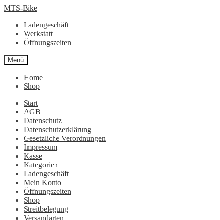
Zur
Zum
MTS-Bike
Navigation
Inhalt
Ladengeschäft
springen
springen
Werkstatt
Öffnungszeiten
Menü
Home
Shop
Start
AGB
Datenschutz
Datenschutzerklärung
Gesetzliche Verordnungen
Impressum
Kasse
Kategorien
Ladengeschäft
Mein Konto
Öffnungszeiten
Shop
Streitbelegung
Versandarten