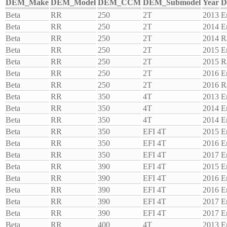
DEM_Make
DEM_Model
DEM_CCM
DEM_Submodel
Year
D
Beta
RR
250
2T
2013
E
Beta
RR
250
2T
2014
E
Beta
RR
250
2T
2014
R
Beta
RR
250
2T
2015
E
Beta
RR
250
2T
2015
R
Beta
RR
250
2T
2016
E
Beta
RR
250
2T
2016
R
Beta
RR
350
4T
2013
E
Beta
RR
350
4T
2014
E
Beta
RR
350
4T
2014
E
Beta
RR
350
EFI 4T
2015
E
Beta
RR
350
EFI 4T
2016
E
Beta
RR
350
EFI 4T
2017
E
Beta
RR
390
EFI 4T
2015
E
Beta
RR
390
EFI 4T
2016
E
Beta
RR
390
EFI 4T
2016
E
Beta
RR
390
EFI 4T
2017
E
Beta
RR
390
EFI 4T
2017
E
Beta
RR
400
4T
2013
E