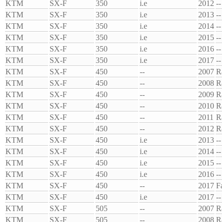
KTM
SX-F
350
i.e
2012
--
KTM
SX-F
350
i.e
2013
--
KTM
SX-F
350
i.e
2014
--
KTM
SX-F
350
i.e
2015
--
KTM
SX-F
350
i.e
2016
--
KTM
SX-F
350
i.e
2017
--
KTM
SX-F
450
--
2007
R
KTM
SX-F
450
--
2008
R
KTM
SX-F
450
--
2009
R
KTM
SX-F
450
--
2010
R
KTM
SX-F
450
--
2011
R
KTM
SX-F
450
--
2012
R
KTM
SX-F
450
i.e
2013
--
KTM
SX-F
450
i.e
2014
--
KTM
SX-F
450
i.e
2015
--
KTM
SX-F
450
i.e
2016
--
KTM
SX-F
450
--
2017
F
KTM
SX-F
450
i.e
2017
--
KTM
SX-F
505
--
2007
R
KTM
SX-F
505
--
2008
R