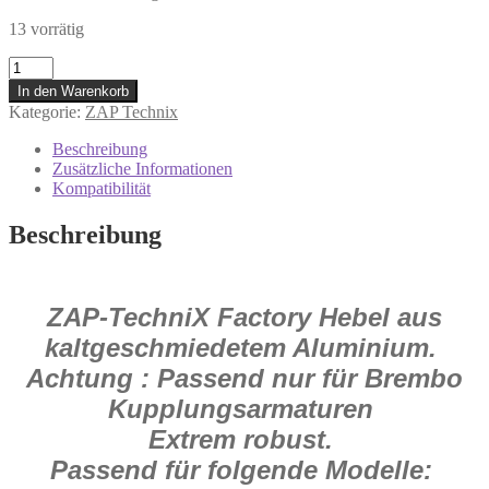
13 vorrätig
Z-
51072G
In den Warenkorb
Beta
Kategorie:
ZAP Technix
Husaberg
Husqvarna
Beschreibung
für
Zusätzliche Informationen
KTM
Kompatibilität
Gas
Gas
Beschreibung
Kupplungshebel
Silber
Brembo
Menge
ZAP-TechniX Factory Hebel aus
kaltgeschmiedetem Aluminium.
Achtung : Passend nur für Brembo
Kupplungsarmaturen
Extrem robust.
Passend für folgende Modelle: