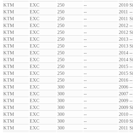
KTM
EXC
250
--
2010
S
KTM
EXC
250
--
2011
--
KTM
EXC
250
--
2011
S
KTM
EXC
250
--
2012
--
KTM
EXC
250
--
2012
S
KTM
EXC
250
--
2013
--
KTM
EXC
250
--
2013
S
KTM
EXC
250
--
2014
--
KTM
EXC
250
--
2014
S
KTM
EXC
250
--
2015
--
KTM
EXC
250
--
2015
S
KTM
EXC
250
--
2016
--
KTM
EXC
300
--
2006
--
KTM
EXC
300
--
2007
--
KTM
EXC
300
--
2009
--
KTM
EXC
300
--
2009
S
KTM
EXC
300
--
2010
--
KTM
EXC
300
--
2010
S
KTM
EXC
300
--
2011
S