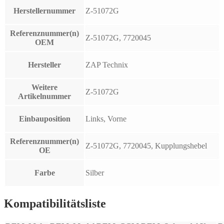
Herstellernummer
Z-51072G
Referenznummer(n)
Z-51072G, 7720045
OEM
Hersteller
ZAP Technix
Weitere
Z-51072G
Artikelnummer
Einbauposition
Links, Vorne
Referenznummer(n)
Z-51072G, 7720045, Kupplungshebel
OE
Farbe
Silber
Kompatibilitätsliste