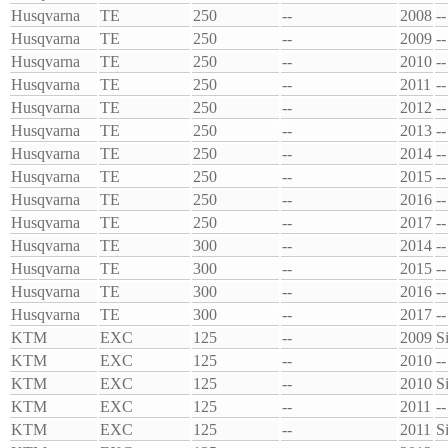
Husqvarna
TE
250
--
2008
--
Husqvarna
TE
250
--
2009
--
Husqvarna
TE
250
--
2010
--
Husqvarna
TE
250
--
2011
--
Husqvarna
TE
250
--
2012
--
Husqvarna
TE
250
--
2013
--
Husqvarna
TE
250
--
2014
--
Husqvarna
TE
250
--
2015
--
Husqvarna
TE
250
--
2016
--
Husqvarna
TE
250
--
2017
--
Husqvarna
TE
300
--
2014
--
Husqvarna
TE
300
--
2015
--
Husqvarna
TE
300
--
2016
--
Husqvarna
TE
300
--
2017
--
KTM
EXC
125
--
2009
S
KTM
EXC
125
--
2010
--
KTM
EXC
125
--
2010
S
KTM
EXC
125
--
2011
--
KTM
EXC
125
--
2011
S