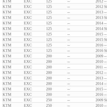
KTM
EXC
125
--
2012
--
KTM
EXC
125
--
2012
S
KTM
EXC
125
--
2013
--
KTM
EXC
125
--
2013
S
KTM
EXC
125
--
2014
--
KTM
EXC
125
--
2014
S
KTM
EXC
125
--
2015
--
KTM
EXC
125
--
2015
S
KTM
EXC
125
--
2016
--
KTM
EXC
125
--
2016
S
KTM
EXC
200
--
2009
--
KTM
EXC
200
--
2010
--
KTM
EXC
200
--
2011
--
KTM
EXC
200
--
2012
--
KTM
EXC
200
--
2013
--
KTM
EXC
200
--
2014
--
KTM
EXC
200
--
2015
--
KTM
EXC
200
--
2016
--
KTM
EXC
250
--
2009
S
KTM
EXC
250
--
2010
--