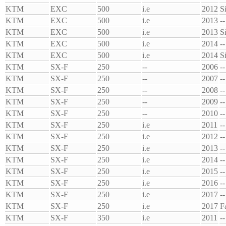
KTM
EXC
500
i.e
2012
S
KTM
EXC
500
i.e
2013
--
KTM
EXC
500
i.e
2013
S
KTM
EXC
500
i.e
2014
--
KTM
EXC
500
i.e
2014
S
KTM
SX-F
250
--
2006
--
KTM
SX-F
250
--
2007
--
KTM
SX-F
250
--
2008
--
KTM
SX-F
250
--
2009
--
KTM
SX-F
250
--
2010
--
KTM
SX-F
250
i.e
2011
--
KTM
SX-F
250
i.e
2012
--
KTM
SX-F
250
i.e
2013
--
KTM
SX-F
250
i.e
2014
--
KTM
SX-F
250
i.e
2015
--
KTM
SX-F
250
i.e
2016
--
KTM
SX-F
250
i.e
2017
--
KTM
SX-F
250
i.e
2017
F
KTM
SX-F
350
i.e
2011
--