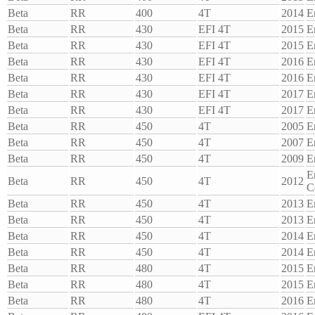
Beta
RR
400
4T
2014
E
Beta
RR
430
EFI 4T
2015
E
Beta
RR
430
EFI 4T
2015
E
Beta
RR
430
EFI 4T
2016
E
Beta
RR
430
EFI 4T
2016
E
Beta
RR
430
EFI 4T
2017
E
Beta
RR
430
EFI 4T
2017
E
Beta
RR
450
4T
2005
E
Beta
RR
450
4T
2007
E
Beta
RR
450
4T
2009
E
E
Beta
RR
450
4T
2012
C
Beta
RR
450
4T
2013
E
Beta
RR
450
4T
2013
E
Beta
RR
450
4T
2014
E
Beta
RR
450
4T
2014
E
Beta
RR
480
4T
2015
E
Beta
RR
480
4T
2015
E
Beta
RR
480
4T
2016
E