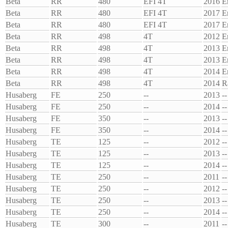
Beta
RR
480
EFI 4T
2016
E
Beta
RR
480
EFI 4T
2017
E
Beta
RR
480
EFI 4T
2017
E
Beta
RR
498
4T
2012
E
Beta
RR
498
4T
2013
E
Beta
RR
498
4T
2013
E
Beta
RR
498
4T
2014
E
Beta
RR
498
4T
2014
R
Husaberg
FE
250
--
2013
--
Husaberg
FE
250
--
2014
--
Husaberg
FE
350
--
2013
--
Husaberg
FE
350
--
2014
--
Husaberg
TE
125
--
2012
--
Husaberg
TE
125
--
2013
--
Husaberg
TE
125
--
2014
--
Husaberg
TE
250
--
2011
--
Husaberg
TE
250
--
2012
--
Husaberg
TE
250
--
2013
--
Husaberg
TE
250
--
2014
--
Husaberg
TE
300
--
2011
--