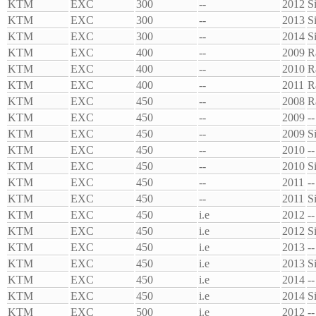
KTM
EXC
300
--
2012
S
KTM
EXC
300
--
2013
S
KTM
EXC
300
--
2014
S
KTM
EXC
400
--
2009
R
KTM
EXC
400
--
2010
R
KTM
EXC
400
--
2011
R
KTM
EXC
450
--
2008
R
KTM
EXC
450
--
2009
--
KTM
EXC
450
--
2009
S
KTM
EXC
450
--
2010
--
KTM
EXC
450
--
2010
S
KTM
EXC
450
--
2011
--
KTM
EXC
450
--
2011
S
KTM
EXC
450
i.e
2012
--
KTM
EXC
450
i.e
2012
S
KTM
EXC
450
i.e
2013
--
KTM
EXC
450
i.e
2013
S
KTM
EXC
450
i.e
2014
--
KTM
EXC
450
i.e
2014
S
KTM
EXC
500
i.e
2012
--