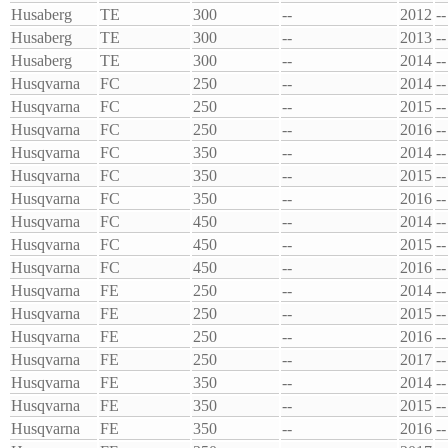
Husaberg
TE
300
--
2012
--
Husaberg
TE
300
--
2013
--
Husaberg
TE
300
--
2014
--
Husqvarna
FC
250
--
2014
--
Husqvarna
FC
250
--
2015
--
Husqvarna
FC
250
--
2016
--
Husqvarna
FC
350
--
2014
--
Husqvarna
FC
350
--
2015
--
Husqvarna
FC
350
--
2016
--
Husqvarna
FC
450
--
2014
--
Husqvarna
FC
450
--
2015
--
Husqvarna
FC
450
--
2016
--
Husqvarna
FE
250
--
2014
--
Husqvarna
FE
250
--
2015
--
Husqvarna
FE
250
--
2016
--
Husqvarna
FE
250
--
2017
--
Husqvarna
FE
350
--
2014
--
Husqvarna
FE
350
--
2015
--
Husqvarna
FE
350
--
2016
--