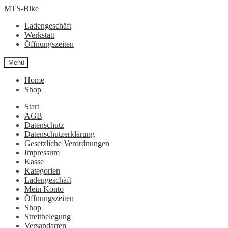
Zur
Zum
MTS-Bike
Navigation
Inhalt
Ladengeschäft
springen
springen
Werkstatt
Öffnungszeiten
Menü
Home
Shop
Start
AGB
Datenschutz
Datenschutzerklärung
Gesetzliche Verordnungen
Impressum
Kasse
Kategorien
Ladengeschäft
Mein Konto
Öffnungszeiten
Shop
Streitbelegung
Versandarten