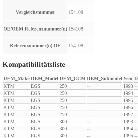
Vergleichsnummer
154108
OE/OEM Referenznummer(n)
154108
Referenznummer(n) OE
154108
Kompatibilitätsliste
DEM_Make
DEM_Model
DEM_CCM
DEM_Submodel
Year
D
KTM
EGS
250
--
1993
--
KTM
EGS
250
--
1994
--
KTM
EGS
250
--
1995
--
KTM
EGS
250
--
1996
--
KTM
EGS
250
--
1997
--
KTM
EGS
300
--
1993
--
KTM
EGS
300
--
1994
--
KTM
EGS
300
--
1995
--