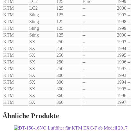
KTM
LC2
125
Euro
1999
--
KTM
LC2
125
--
2000
--
KTM
Sting
125
--
1997
--
KTM
Sting
125
--
1998
--
KTM
Sting
125
--
1999
--
KTM
Sting
125
--
2000
--
KTM
SX
250
--
1993
--
KTM
SX
250
--
1994
--
KTM
SX
250
--
1995
--
KTM
SX
250
--
1996
--
KTM
SX
250
--
1997
--
KTM
SX
300
--
1993
--
KTM
SX
300
--
1994
--
KTM
SX
300
--
1995
--
KTM
SX
360
--
1996
--
KTM
SX
360
--
1997
--
Ähnliche Produkte