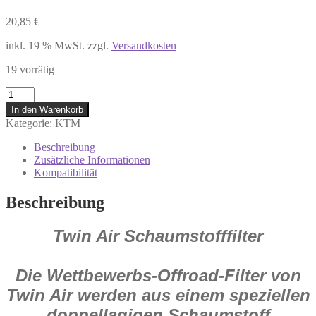
20,85
€
inkl. 19 % MwSt.
zzgl.
Versandkosten
19 vorrätig
Twin
Air
In den Warenkorb
Luftfilter
Kategorie:
KTM
für
KTM
Beschreibung
EGS
Zusätzliche Informationen
250
Kompatibilität
EXC
250
Beschreibung
EXC
300
Twin Air Schaumstofffilter
LC2
125
SX
250
Die Wettbewerbs-Offroad-Filter von
NEU
Twin Air werden aus einem speziellen
154108
Menge
doppellagigen Schaumstoff