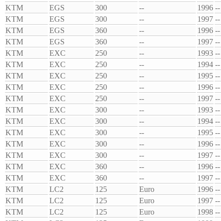
KTM
EGS
300
--
1996
--
KTM
EGS
300
--
1997
--
KTM
EGS
360
--
1996
--
KTM
EGS
360
--
1997
--
KTM
EXC
250
--
1993
--
KTM
EXC
250
--
1994
--
KTM
EXC
250
--
1995
--
KTM
EXC
250
--
1996
--
KTM
EXC
250
--
1997
--
KTM
EXC
300
--
1993
--
KTM
EXC
300
--
1994
--
KTM
EXC
300
--
1995
--
KTM
EXC
300
--
1996
--
KTM
EXC
300
--
1997
--
KTM
EXC
360
--
1996
--
KTM
EXC
360
--
1997
--
KTM
LC2
125
Euro
1996
--
KTM
LC2
125
Euro
1997
--
KTM
LC2
125
Euro
1998
--