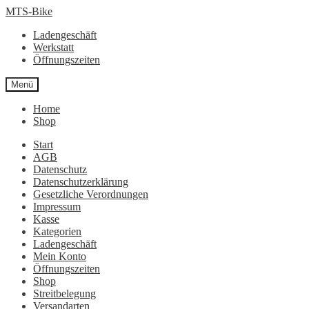
Zur
Zum
MTS-Bike
Navigation
Inhalt
Ladengeschäft
springen
springen
Werkstatt
Öffnungszeiten
Menü
Home
Shop
Start
AGB
Datenschutz
Datenschutzerklärung
Gesetzliche Verordnungen
Impressum
Kasse
Kategorien
Ladengeschäft
Mein Konto
Öffnungszeiten
Shop
Streitbelegung
Versandarten