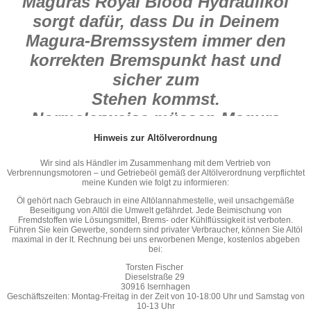
Maguras Royal Blood Hydrauliköl
sorgt dafür, dass Du in Deinem
Magura-Bremssystem immer den
korrekten Bremspunkt hast und
sicher zum
Stehen kommst.
Normalerweise müssen Magura
Bremssysteme nicht
Hinweis zur Altölverordnung
regelmäßig entlüftet werden, da das
Wir sind als Händler im Zusammenhang mit dem Vertrieb von
Magura Blood Hydrauliköl kein
Verbrennungsmotoren – und Getriebeöl gemäß der Altölverordnung verpflichtet
meine Kunden wie folgt zu informieren:
Wasser
Öl gehört nach Gebrauch in eine Altölannahmestelle, weil unsachgemäße
Beseitigung von Altöl die Umwelt gefährdet. Jede Beimischung von
zieht und nicht altert.
Fremdstoffen wie Lösungsmittel, Brems- oder Kühlflüssigkeit ist verboten.
Führen Sie kein Gewerbe, sondern sind privater Verbraucher, können Sie Altöl
Sollte bei Dir z. B. nach einem Sturz
maximal in der lt. Rechnung bei uns erworbenen Menge, kostenlos abgeben
bei:
trotzdem
Torsten Fischer
ein Befüllen notwendig sein, dann
Dieselstraße 29
30916 Isernhagen
kannst Du hierfür nur das spezielle
Geschäftszeiten: Montag-Freitag in der Zeit von 10-18:00 Uhr und Samstag von
10-13 Uhr