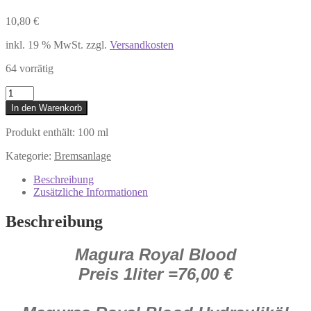
10,80
€
inkl. 19 % MwSt.
zzgl.
Versandkosten
64 vorrätig
Royal
Blood
In den Warenkorb
Magura
Hydraulik
Produkt enthält: 100
ml
Bremse
Fahrrad
Kategorie:
Bremsanlage
MTB
100
Beschreibung
ml
Zusätzliche Informationen
(Preis/L
78,00
Beschreibung
€)
Menge
Magura Royal Blood
Preis 1liter =76,00 €