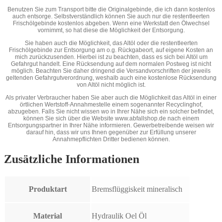
Royal Blood benutzen.
Benutzen Sie zum Transport bitte die Originalgebinde, die ich dann kostenlos
Benutze niemals herkömmliche
auch entsorge. Selbstverständlich können Sie auch nur die restentleerten
Frischölgebinde kostenlos abgeben. Wenn eine Werkstatt den Ölwechsel
Bremsflüssigkeit.
vornimmt, so hat diese die Möglichkeit der Entsorgung.
Sie haben auch die Möglichkeit, das Altöl oder die restentleerten
Frischölgebinde zur Entsorgung am o.g. Rückgabeort, auf eigene Kosten an
mich zurückzusenden. Hierbei ist zu beachten, dass es sich bei Altöl um
Gefahrgut handelt. Eine Rücksendung auf dem normalen Postweg ist nicht
möglich. Beachten Sie daher dringend die Versandvorschriften der jeweils
geltenden Gefahrgutverordnung, weshalb auch eine kostenlose Rücksendung
von Altöl nicht möglich ist.
Als privater Verbraucher haben Sie aber auch die Möglichkeit das Altöl in einer
örtlichen Wertstoff-Annahmestelle einem sogenannter Recyclinghof,
abzugeben. Falls Sie nicht wissen wo in Ihrer Nähe sich ein solcher befindet,
können Sie sich über die Website www.abfallshop.de nach einem
Entsorgungspartner in Ihrer Nähe informieren. Gewerbetreibende weisen wir
darauf hin, dass wir uns Ihnen gegenüber zur Erfüllung unserer
Annahmepflichten Dritter bedienen können.
Zusätzliche Informationen
Produktart
Bremsflüggiskeit mineralisch
Material
Hydraulik Oel Öl