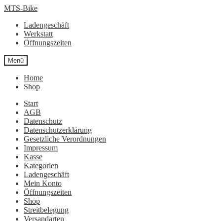
Zur
Zum
MTS-Bike
Navigation
Inhalt
Ladengeschäft
springen
springen
Werkstatt
Öffnungszeiten
Menü
Home
Shop
Start
AGB
Datenschutz
Datenschutzerklärung
Gesetzliche Verordnungen
Impressum
Kasse
Kategorien
Ladengeschäft
Mein Konto
Öffnungszeiten
Shop
Streitbelegung
Versandarten