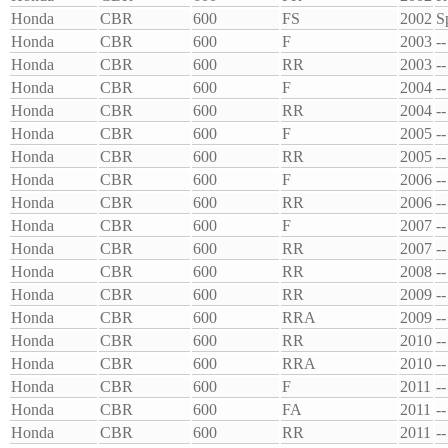
Honda
CBR
600
FS
2002
S
Honda
CBR
600
F
2003
--
Honda
CBR
600
RR
2003
--
Honda
CBR
600
F
2004
--
Honda
CBR
600
RR
2004
--
Honda
CBR
600
F
2005
--
Honda
CBR
600
RR
2005
--
Honda
CBR
600
F
2006
--
Honda
CBR
600
RR
2006
--
Honda
CBR
600
F
2007
--
Honda
CBR
600
RR
2007
--
Honda
CBR
600
RR
2008
--
Honda
CBR
600
RR
2009
--
Honda
CBR
600
RRA
2009
--
Honda
CBR
600
RR
2010
--
Honda
CBR
600
RRA
2010
--
Honda
CBR
600
F
2011
--
Honda
CBR
600
FA
2011
--
Honda
CBR
600
RR
2011
--