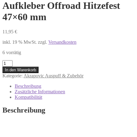
Aufkleber Offroad Hitzefest
47×60 mm
11,95
€
inkl. 19 % MwSt.
zzgl.
Versandkosten
6 vorrätig
P-
HST13AL
In den Warenkorb
Akrapovic
Kategorie:
Akrapovic Auspuff & Zubehör
Motorrad
Enduro
Beschreibung
Auspuff
Zusätzliche Informationen
Aufkleber
Kompatibilität
Offroad
Hitzefest
Beschreibung
47x60
mm
Menge