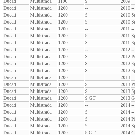
Ducati
Multistrada
1100
S
2009
--
Ducati
Multistrada
1200
--
2010
--
Ducati
Multistrada
1200
S
2010
S
Ducati
Multistrada
1200
S
2010
S
Ducati
Multistrada
1200
--
2011
--
Ducati
Multistrada
1200
S
2011
S
Ducati
Multistrada
1200
S
2011
S
Ducati
Multistrada
1200
--
2012
--
Ducati
Multistrada
1200
S
2012
P
Ducati
Multistrada
1200
S
2012
S
Ducati
Multistrada
1200
S
2012
S
Ducati
Multistrada
1200
--
2013
--
Ducati
Multistrada
1200
S
2013
P
Ducati
Multistrada
1200
S
2013
S
Ducati
Multistrada
1200
S GT
2013
G
Ducati
Multistrada
1200
--
2014
--
Ducati
Multistrada
1200
S
2014
--
Ducati
Multistrada
1200
S
2014
P
Ducati
Multistrada
1200
S
2014
S
Ducati
Multistrada
1200
S GT
2014
G