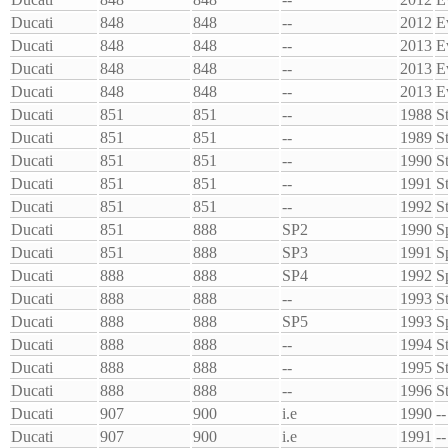
Ducati
848
848
--
2012
E
Ducati
848
848
--
2013
E
Ducati
848
848
--
2013
E
Ducati
848
848
--
2013
E
Ducati
851
851
--
1988
S
Ducati
851
851
--
1989
S
Ducati
851
851
--
1990
S
Ducati
851
851
--
1991
S
Ducati
851
851
--
1992
S
Ducati
851
888
SP2
1990
S
Ducati
851
888
SP3
1991
S
Ducati
888
888
SP4
1992
S
Ducati
888
888
--
1993
S
Ducati
888
888
SP5
1993
S
Ducati
888
888
--
1994
S
Ducati
888
888
--
1995
S
Ducati
888
888
--
1996
S
Ducati
907
900
i.e
1990
--
Ducati
907
900
i.e
1991
--