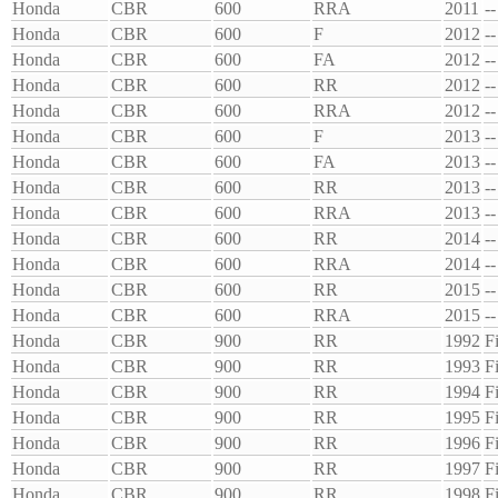
Honda
CBR
600
RRA
2011
--
Honda
CBR
600
F
2012
--
Honda
CBR
600
FA
2012
--
Honda
CBR
600
RR
2012
--
Honda
CBR
600
RRA
2012
--
Honda
CBR
600
F
2013
--
Honda
CBR
600
FA
2013
--
Honda
CBR
600
RR
2013
--
Honda
CBR
600
RRA
2013
--
Honda
CBR
600
RR
2014
--
Honda
CBR
600
RRA
2014
--
Honda
CBR
600
RR
2015
--
Honda
CBR
600
RRA
2015
--
Honda
CBR
900
RR
1992
F
Honda
CBR
900
RR
1993
F
Honda
CBR
900
RR
1994
F
Honda
CBR
900
RR
1995
F
Honda
CBR
900
RR
1996
F
Honda
CBR
900
RR
1997
F
Honda
CBR
900
RR
1998
F