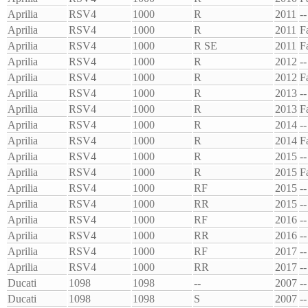
Aprilia
RSV4
1000
R
2011
--
Aprilia
RSV4
1000
R
2011
F
Aprilia
RSV4
1000
R SE
2011
F
Aprilia
RSV4
1000
R
2012
--
Aprilia
RSV4
1000
R
2012
F
Aprilia
RSV4
1000
R
2013
--
Aprilia
RSV4
1000
R
2013
F
Aprilia
RSV4
1000
R
2014
--
Aprilia
RSV4
1000
R
2014
F
Aprilia
RSV4
1000
R
2015
--
Aprilia
RSV4
1000
R
2015
F
Aprilia
RSV4
1000
RF
2015
--
Aprilia
RSV4
1000
RR
2015
--
Aprilia
RSV4
1000
RF
2016
--
Aprilia
RSV4
1000
RR
2016
--
Aprilia
RSV4
1000
RF
2017
--
Aprilia
RSV4
1000
RR
2017
--
Ducati
1098
1098
--
2007
--
Ducati
1098
1098
S
2007
--