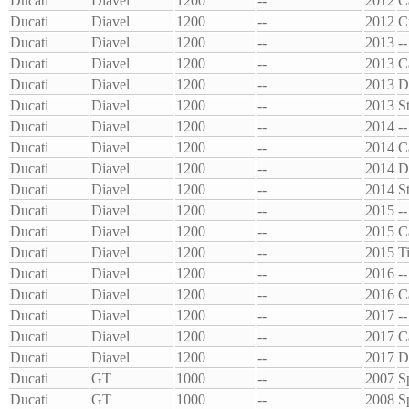
Ducati
Diavel
1200
--
2012
C
Ducati
Diavel
1200
--
2012
C
Ducati
Diavel
1200
--
2013
--
Ducati
Diavel
1200
--
2013
C
Ducati
Diavel
1200
--
2013
D
Ducati
Diavel
1200
--
2013
S
Ducati
Diavel
1200
--
2014
--
Ducati
Diavel
1200
--
2014
C
Ducati
Diavel
1200
--
2014
D
Ducati
Diavel
1200
--
2014
S
Ducati
Diavel
1200
--
2015
--
Ducati
Diavel
1200
--
2015
C
Ducati
Diavel
1200
--
2015
T
Ducati
Diavel
1200
--
2016
--
Ducati
Diavel
1200
--
2016
C
Ducati
Diavel
1200
--
2017
--
Ducati
Diavel
1200
--
2017
C
Ducati
Diavel
1200
--
2017
D
Ducati
GT
1000
--
2007
S
Ducati
GT
1000
--
2008
S