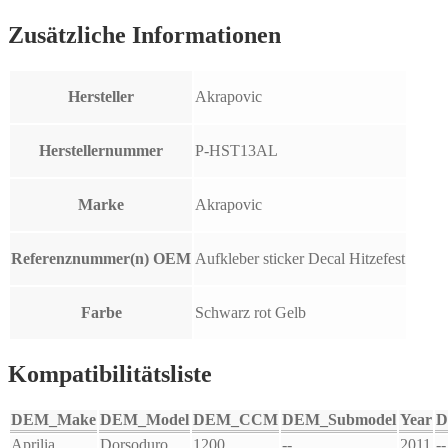
Zusätzliche Informationen
Hersteller
Akrapovic
Herstellernummer
P-HST13AL
Marke
Akrapovic
Referenznummer(n) OEM
Aufkleber sticker Decal Hitzefest
Farbe
Schwarz rot Gelb
Kompatibilitätsliste
DEM_Make
DEM_Model
DEM_CCM
DEM_Submodel
Year
D
Aprilia
Dorsoduro
1200
--
2011
--