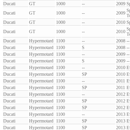
Ducati
GT
1000
--
2009
S
S
Ducati
GT
1000
--
2009
T
Ducati
GT
1000
--
2010
S
S
Ducati
GT
1000
--
2010
T
Ducati
Hypermotard
1100
--
2008
--
Ducati
Hypermotard
1100
S
2008
--
Ducati
Hypermotard
1100
--
2009
--
Ducati
Hypermotard
1100
S
2009
--
Ducati
Hypermotard
1100
--
2010
E
Ducati
Hypermotard
1100
SP
2010
E
Ducati
Hypermotard
1100
--
2011
E
Ducati
Hypermotard
1100
SP
2011
E
Ducati
Hypermotard
1100
--
2012
E
Ducati
Hypermotard
1100
SP
2012
E
Ducati
Hypermotard
1100
SP
2012
E
Ducati
Hypermotard
1100
--
2013
E
Ducati
Hypermotard
1100
SP
2013
E
Ducati
Hypermotard
1100
SP
2013
E