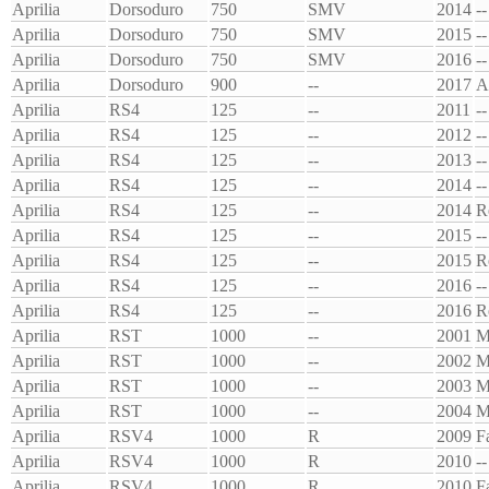
Aprilia
Dorsoduro
750
SMV
2014
--
Aprilia
Dorsoduro
750
SMV
2015
--
Aprilia
Dorsoduro
750
SMV
2016
--
Aprilia
Dorsoduro
900
--
2017
A
Aprilia
RS4
125
--
2011
--
Aprilia
RS4
125
--
2012
--
Aprilia
RS4
125
--
2013
--
Aprilia
RS4
125
--
2014
--
Aprilia
RS4
125
--
2014
R
Aprilia
RS4
125
--
2015
--
Aprilia
RS4
125
--
2015
R
Aprilia
RS4
125
--
2016
--
Aprilia
RS4
125
--
2016
R
Aprilia
RST
1000
--
2001
M
Aprilia
RST
1000
--
2002
M
Aprilia
RST
1000
--
2003
M
Aprilia
RST
1000
--
2004
M
Aprilia
RSV4
1000
R
2009
F
Aprilia
RSV4
1000
R
2010
--
Aprilia
RSV4
1000
R
2010
F