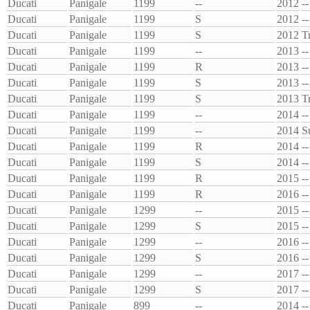
Ducati
Panigale
1199
--
2012
--
Ducati
Panigale
1199
S
2012
--
Ducati
Panigale
1199
S
2012
T
Ducati
Panigale
1199
--
2013
--
Ducati
Panigale
1199
R
2013
--
Ducati
Panigale
1199
S
2013
--
Ducati
Panigale
1199
S
2013
T
Ducati
Panigale
1199
--
2014
--
Ducati
Panigale
1199
--
2014
S
Ducati
Panigale
1199
R
2014
--
Ducati
Panigale
1199
S
2014
--
Ducati
Panigale
1199
R
2015
--
Ducati
Panigale
1199
R
2016
--
Ducati
Panigale
1299
--
2015
--
Ducati
Panigale
1299
S
2015
--
Ducati
Panigale
1299
--
2016
--
Ducati
Panigale
1299
S
2016
--
Ducati
Panigale
1299
--
2017
--
Ducati
Panigale
1299
S
2017
--
Ducati
Panigale
899
--
2014
--