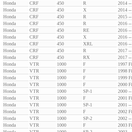
Honda
CRF
450
R
2014
--
Honda
CRF
450
X
2014
--
Honda
CRF
450
R
2015
--
Honda
CRF
450
R
2016
--
Honda
CRF
450
RE
2016
--
Honda
CRF
450
X
2016
--
Honda
CRF
450
XRL
2016
--
Honda
CRF
450
R
2017
--
Honda
CRF
450
RX
2017
--
Honda
VTR
1000
F
1997
F
Honda
VTR
1000
F
1998
F
Honda
VTR
1000
F
1999
F
Honda
VTR
1000
F
2000
F
Honda
VTR
1000
SP-1
2000
--
Honda
VTR
1000
F
2001
F
Honda
VTR
1000
SP-1
2001
--
Honda
VTR
1000
F
2002
F
Honda
VTR
1000
SP-2
2002
--
Honda
VTR
1000
F
2003
F
Honda
VTR
1000
SP-2
2003
--