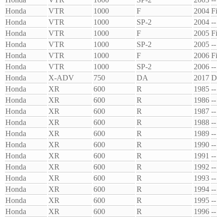
Honda
VTR
1000
F
2004
F
Honda
VTR
1000
SP-2
2004
--
Honda
VTR
1000
F
2005
F
Honda
VTR
1000
SP-2
2005
--
Honda
VTR
1000
F
2006
F
Honda
VTR
1000
SP-2
2006
--
Honda
X-ADV
750
DA
2017
D
Honda
XR
600
R
1985
--
Honda
XR
600
R
1986
--
Honda
XR
600
R
1987
--
Honda
XR
600
R
1988
--
Honda
XR
600
R
1989
--
Honda
XR
600
R
1990
--
Honda
XR
600
R
1991
--
Honda
XR
600
R
1992
--
Honda
XR
600
R
1993
--
Honda
XR
600
R
1994
--
Honda
XR
600
R
1995
--
Honda
XR
600
R
1996
--