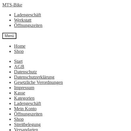
Zur
Zum
MTS-Bike
Navigation
Inhalt
Ladengeschäft
springen
springen
Werkstatt
Öffnungszeiten
Menü
Home
Shop
Start
AGB
Datenschutz
Datenschutzerklärung
Gesetzliche Verordnungen
Impressum
Kasse
Kategorien
Ladengeschäft
Mein Konto
Öffnungszeiten
Shop
Streitbelegung
Versandarten