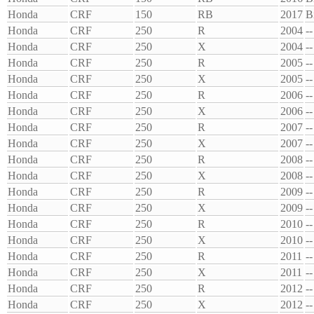
Honda
CRF
150
RB
2017
B
Honda
CRF
250
R
2004
--
Honda
CRF
250
X
2004
--
Honda
CRF
250
R
2005
--
Honda
CRF
250
X
2005
--
Honda
CRF
250
R
2006
--
Honda
CRF
250
X
2006
--
Honda
CRF
250
R
2007
--
Honda
CRF
250
X
2007
--
Honda
CRF
250
R
2008
--
Honda
CRF
250
X
2008
--
Honda
CRF
250
R
2009
--
Honda
CRF
250
X
2009
--
Honda
CRF
250
R
2010
--
Honda
CRF
250
X
2010
--
Honda
CRF
250
R
2011
--
Honda
CRF
250
X
2011
--
Honda
CRF
250
R
2012
--
Honda
CRF
250
X
2012
--