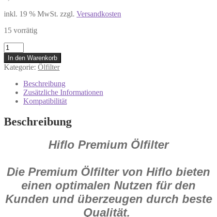
inkl. 19 % MwSt.
zzgl.
Versandkosten
15 vorrätig
Ölfilter
Hiflo
In den Warenkorb
Hf652
Kategorie:
Ölfilter
Oelfilter
für
Beschreibung
Husaberg
Zusätzliche Informationen
Fe
Kompatibilität
350
FC
Beschreibung
350
450
Hiflo Premium Ölfilter
für
KTM
EXC
400
Die Premium Ölfilter von Hiflo bieten
Menge
einen optimalen Nutzen für den
Kunden und überzeugen durch beste
Qualität.