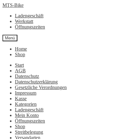
Zur
Zum
MTS-Bike
Navigation
Inhalt
Ladengeschäft
springen
springen
Werkstatt
Öffnungszeiten
Menü
Home
Shop
Start
AGB
Datenschutz
Datenschutzerklärung
Gesetzliche Verordnungen
Impressum
Kasse
Kategorien
Ladengeschäft
Mein Konto
Öffnungszeiten
Shop
Streitbelegung
Versandarten