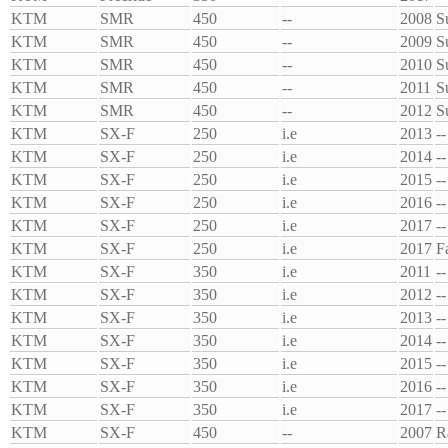
KTM
SMR
450
--
2008
S
KTM
SMR
450
--
2009
S
KTM
SMR
450
--
2010
S
KTM
SMR
450
--
2011
S
KTM
SMR
450
--
2012
S
KTM
SX-F
250
i.e
2013
--
KTM
SX-F
250
i.e
2014
--
KTM
SX-F
250
i.e
2015
--
KTM
SX-F
250
i.e
2016
--
KTM
SX-F
250
i.e
2017
--
KTM
SX-F
250
i.e
2017
F
KTM
SX-F
350
i.e
2011
--
KTM
SX-F
350
i.e
2012
--
KTM
SX-F
350
i.e
2013
--
KTM
SX-F
350
i.e
2014
--
KTM
SX-F
350
i.e
2015
--
KTM
SX-F
350
i.e
2016
--
KTM
SX-F
350
i.e
2017
--
KTM
SX-F
450
--
2007
R