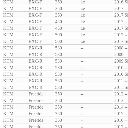
KTM
EXC-F
350
i.e
2016
S
KTM
EXC-F
350
i.e
2017
--
KTM
EXC-F
350
i.e
2017
S
KTM
EXC-F
450
i.e
2017
--
KTM
EXC-F
450
i.e
2017
S
KTM
EXC-F
500
i.e
2017
--
KTM
EXC-F
500
i.e
2017
S
KTM
EXC-R
530
--
2008
--
KTM
EXC-R
530
--
2009
--
KTM
EXC-R
530
--
2009
S
KTM
EXC-R
530
--
2010
--
KTM
EXC-R
530
--
2010
S
KTM
EXC-R
530
--
2011
--
KTM
EXC-R
530
--
2011
S
KTM
Freeride
350
--
2012
--
KTM
Freeride
350
--
2013
--
KTM
Freeride
350
--
2014
--
KTM
Freeride
350
--
2015
--
KTM
Freeride
350
--
2016
--
KTM
Freeride
350
--
2017
--