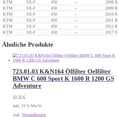
KTM
SX-F
450
--
2008
R
KTM
SX-F
450
--
2009
R
KTM
SX-F
450
--
2010
R
KTM
SX-F
450
--
2011
R
KTM
SX-F
450
--
2012
R
KTM
SX-F
450
--
2017
F
Ähnliche Produkte
723.01.03 K&N164 Ölfilter Oelfilter
BMW C 600 Sport K 1600 R 1200 GS
Adventure
19,50
€
inkl. 19 % MwSt.
zzgl.
Versandkosten