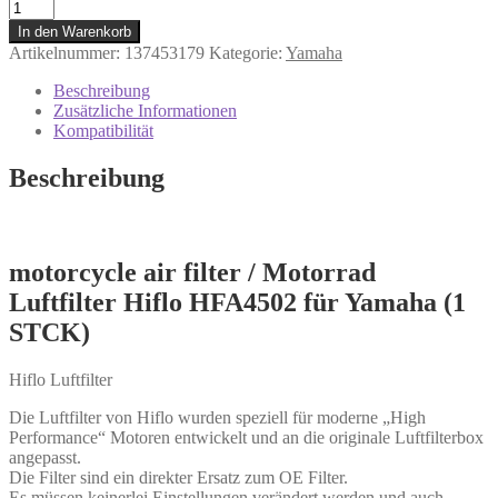
Luftfilter
Hiflo
In den Warenkorb
HFA4502
Artikelnummer:
137453179
Kategorie:
Yamaha
für
Yamaha
Beschreibung
XV
Zusätzliche Informationen
535
Kompatibilität
Virago
Menge
Beschreibung
motorcycle air filter / Motorrad
Luftfilter Hiflo HFA4502 für Yamaha (1
STCK)
Hiflo Luftfilter
Die Luftfilter von Hiflo wurden speziell für moderne „High
Performance“ Motoren entwickelt und an die originale Luftfilterbox
angepasst.
Die Filter sind ein direkter Ersatz zum OE Filter.
Es müssen keinerlei Einstellungen verändert werden und auch