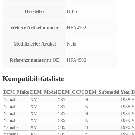
Hersteller
Hiflo
Weitere Artikelnummer
HFA4502
Modifizierter Artikel
Nein
Referenznummer(n) OE
HFA4502
Kompatibilitätsliste
DEM_Make
DEM_Model
DEM_CCM
DEM_Submodel
Year
D
Yamaha
XV
535
H
1988
V
Yamaha
XV
535
N
1988
V
Yamaha
XV
535
H
1989
V
Yamaha
XV
535
N
1989
V
Yamaha
XV
535
H
1990
V
Yamaha
XV
535
N
1990
V