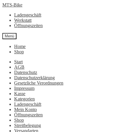
Zur
Zum
MTS-Bike
Navigation
Inhalt
Ladengeschäft
springen
springen
Werkstatt
Öffnungszeiten
Menü
Home
Shop
Start
AGB
Datenschutz
Datenschutzerklärung
Gesetzliche Verordnungen
Impressum
Kasse
Kategorien
Ladengeschäft
Mein Konto
Öffnungszeiten
Shop
Streitbelegung
Versandarten