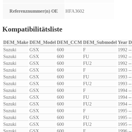
Referenznummer(n) OE
HFA3602
Kompatibilitätsliste
DEM_Make
DEM_Model
DEM_CCM
DEM_Submodel
Year
D
Suzuki
GSX
600
F
1992
--
Suzuki
GSX
600
FU
1992
--
Suzuki
GSX
600
FU2
1992
--
Suzuki
GSX
600
F
1993
--
Suzuki
GSX
600
FU
1993
--
Suzuki
GSX
600
FU2
1993
--
Suzuki
GSX
600
F
1994
--
Suzuki
GSX
600
FU
1994
--
Suzuki
GSX
600
FU2
1994
--
Suzuki
GSX
600
F
1995
--
Suzuki
GSX
600
FU
1995
--
Suzuki
GSX
600
FU2
1995
--
Suzuki
GSX
600
F
1996
--