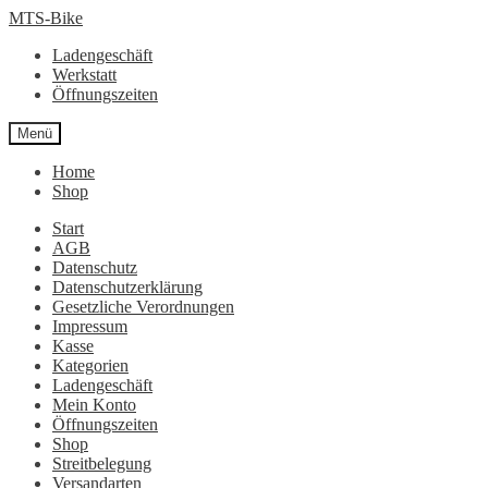
Zur
Zum
MTS-Bike
Navigation
Inhalt
Ladengeschäft
springen
springen
Werkstatt
Öffnungszeiten
Menü
Home
Shop
Start
AGB
Datenschutz
Datenschutzerklärung
Gesetzliche Verordnungen
Impressum
Kasse
Kategorien
Ladengeschäft
Mein Konto
Öffnungszeiten
Shop
Streitbelegung
Versandarten