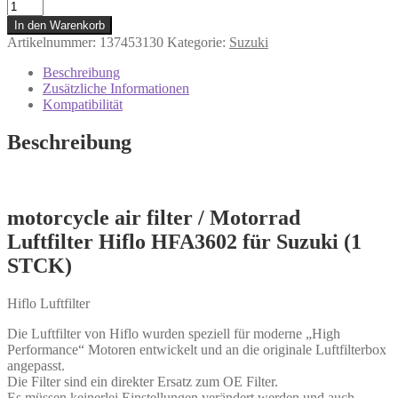
Luftfilter
Hiflo
In den Warenkorb
HFA3602
Artikelnummer:
137453130
Kategorie:
Suzuki
für
Suzuki
Beschreibung
GSX
Zusätzliche Informationen
600
Kompatibilität
GSX
750
Beschreibung
Menge
motorcycle air filter / Motorrad
Luftfilter Hiflo HFA3602 für Suzuki (1
STCK)
Hiflo Luftfilter
Die Luftfilter von Hiflo wurden speziell für moderne „High
Performance“ Motoren entwickelt und an die originale Luftfilterbox
angepasst.
Die Filter sind ein direkter Ersatz zum OE Filter.
Es müssen keinerlei Einstellungen verändert werden und auch