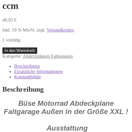
ccm
40,95
€
inkl. 19 % MwSt.
zzgl.
Versandkosten
1 vorrätig
Büse
In den Warenkorb
Motorrad
Kategorie:
Abdeckplanen Faltgaragen
Abdeckplane
Faltgarage
Beschreibung
Außen
Zusätzliche Informationen
XXL
Kompatibilität
Motorrad
passend
Beschreibung
über
1000
Büse Motorrad Abdeckplane
ccm
Menge
Faltgarage Außen in der Größe XXL !
Ausstattung