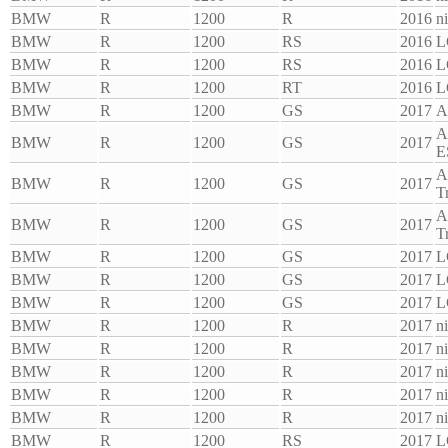
BMW
R
1200
R
2016
n
BMW
R
1200
RS
2016
L
BMW
R
1200
RS
2016
L
BMW
R
1200
RT
2016
L
BMW
R
1200
GS
2017
A
A
BMW
R
1200
GS
2017
E
A
BMW
R
1200
GS
2017
T
A
BMW
R
1200
GS
2017
T
BMW
R
1200
GS
2017
L
BMW
R
1200
GS
2017
L
BMW
R
1200
GS
2017
L
BMW
R
1200
R
2017
n
BMW
R
1200
R
2017
n
BMW
R
1200
R
2017
n
BMW
R
1200
R
2017
n
BMW
R
1200
R
2017
n
BMW
R
1200
RS
2017
L