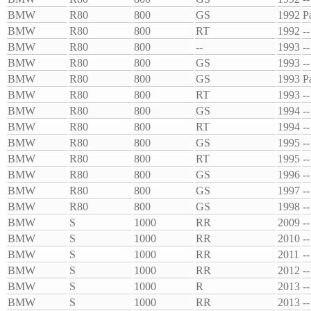
BMW
R80
800
GS
1992
P
BMW
R80
800
RT
1992
--
BMW
R80
800
--
1993
--
BMW
R80
800
GS
1993
--
BMW
R80
800
GS
1993
P
BMW
R80
800
RT
1993
--
BMW
R80
800
GS
1994
--
BMW
R80
800
RT
1994
--
BMW
R80
800
GS
1995
--
BMW
R80
800
RT
1995
--
BMW
R80
800
GS
1996
--
BMW
R80
800
GS
1997
--
BMW
R80
800
GS
1998
--
BMW
S
1000
RR
2009
--
BMW
S
1000
RR
2010
--
BMW
S
1000
RR
2011
--
BMW
S
1000
RR
2012
--
BMW
S
1000
R
2013
--
BMW
S
1000
RR
2013
--