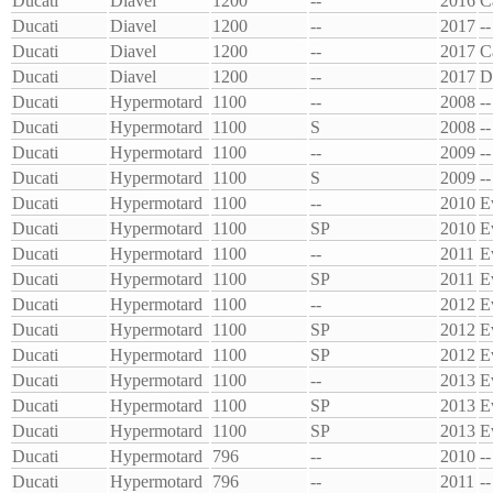
Ducati
Diavel
1200
--
2016
C
Ducati
Diavel
1200
--
2017
--
Ducati
Diavel
1200
--
2017
C
Ducati
Diavel
1200
--
2017
D
Ducati
Hypermotard
1100
--
2008
--
Ducati
Hypermotard
1100
S
2008
--
Ducati
Hypermotard
1100
--
2009
--
Ducati
Hypermotard
1100
S
2009
--
Ducati
Hypermotard
1100
--
2010
E
Ducati
Hypermotard
1100
SP
2010
E
Ducati
Hypermotard
1100
--
2011
E
Ducati
Hypermotard
1100
SP
2011
E
Ducati
Hypermotard
1100
--
2012
E
Ducati
Hypermotard
1100
SP
2012
E
Ducati
Hypermotard
1100
SP
2012
E
Ducati
Hypermotard
1100
--
2013
E
Ducati
Hypermotard
1100
SP
2013
E
Ducati
Hypermotard
1100
SP
2013
E
Ducati
Hypermotard
796
--
2010
--
Ducati
Hypermotard
796
--
2011
--