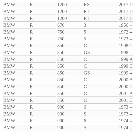
BMW
R
1200
RS
2017
L
BMW
R
1200
RT
2017
L
BMW
R
1200
RT
2017
L
BMW
R
670
3
1956
--
BMW
R
750
5
1972
--
BMW
R
750
5
1973
--
BMW
R
850
C
1998
C
BMW
R
850
GS
1998
--
BMW
R
850
C
1999
A
BMW
R
850
C
1999
C
BMW
R
850
GS
1999
--
BMW
R
850
C
2000
A
BMW
R
850
C
2000
C
BMW
R
850
C
2001
A
BMW
R
850
C
2001
C
BMW
R
900
6
1973
--
BMW
R
900
S
1973
--
BMW
R
900
6
1974
--
BMW
R
900
S
1974
--