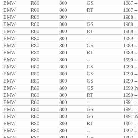
BMW
R80
800
GS
1987
--
BMW
R80
800
RT
1987
--
BMW
R80
800
--
1988
--
BMW
R80
800
GS
1988
--
BMW
R80
800
RT
1988
--
BMW
R80
800
--
1989
--
BMW
R80
800
GS
1989
--
BMW
R80
800
RT
1989
--
BMW
R80
800
--
1990
--
BMW
R80
800
GS
1990
--
BMW
R80
800
GS
1990
--
BMW
R80
800
GS
1990
--
BMW
R80
800
GS
1990
P
BMW
R80
800
RT
1990
--
BMW
R80
800
--
1991
--
BMW
R80
800
GS
1991
--
BMW
R80
800
GS
1991
P
BMW
R80
800
RT
1991
--
BMW
R80
800
--
1992
--
BMW
R80
800
GS
1992
--