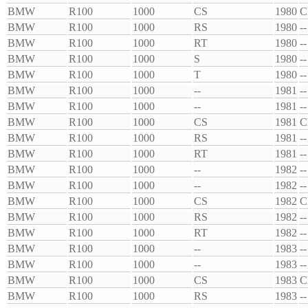
BMW
R100
1000
CS
1980
C
BMW
R100
1000
RS
1980
--
BMW
R100
1000
RT
1980
--
BMW
R100
1000
S
1980
--
BMW
R100
1000
T
1980
--
BMW
R100
1000
--
1981
--
BMW
R100
1000
--
1981
--
BMW
R100
1000
CS
1981
C
BMW
R100
1000
RS
1981
--
BMW
R100
1000
RT
1981
--
BMW
R100
1000
--
1982
--
BMW
R100
1000
--
1982
--
BMW
R100
1000
CS
1982
C
BMW
R100
1000
RS
1982
--
BMW
R100
1000
RT
1982
--
BMW
R100
1000
--
1983
--
BMW
R100
1000
--
1983
--
BMW
R100
1000
CS
1983
C
BMW
R100
1000
RS
1983
--