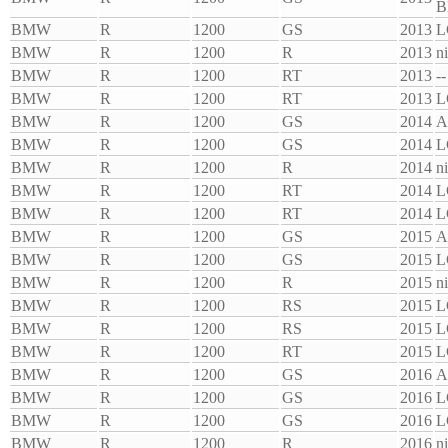
B
BMW
R
1200
GS
2013
L
BMW
R
1200
R
2013
n
BMW
R
1200
RT
2013
--
BMW
R
1200
RT
2013
L
BMW
R
1200
GS
2014
A
BMW
R
1200
GS
2014
L
BMW
R
1200
R
2014
n
BMW
R
1200
RT
2014
L
BMW
R
1200
RT
2014
L
BMW
R
1200
GS
2015
A
BMW
R
1200
GS
2015
L
BMW
R
1200
R
2015
n
BMW
R
1200
RS
2015
L
BMW
R
1200
RS
2015
L
BMW
R
1200
RT
2015
L
BMW
R
1200
GS
2016
A
BMW
R
1200
GS
2016
L
BMW
R
1200
GS
2016
L
BMW
R
1200
R
2016
n