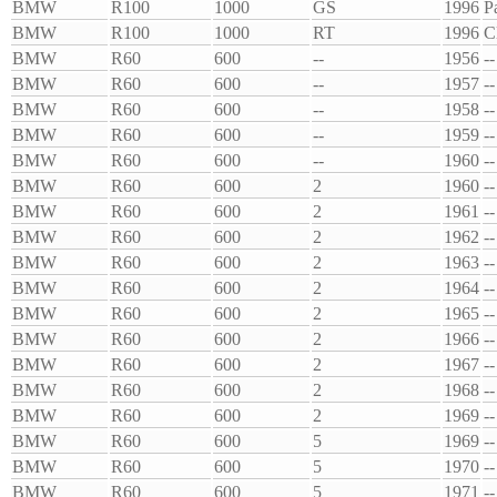
BMW
R100
1000
GS
1996
P
BMW
R100
1000
RT
1996
C
BMW
R60
600
--
1956
--
BMW
R60
600
--
1957
--
BMW
R60
600
--
1958
--
BMW
R60
600
--
1959
--
BMW
R60
600
--
1960
--
BMW
R60
600
2
1960
--
BMW
R60
600
2
1961
--
BMW
R60
600
2
1962
--
BMW
R60
600
2
1963
--
BMW
R60
600
2
1964
--
BMW
R60
600
2
1965
--
BMW
R60
600
2
1966
--
BMW
R60
600
2
1967
--
BMW
R60
600
2
1968
--
BMW
R60
600
2
1969
--
BMW
R60
600
5
1969
--
BMW
R60
600
5
1970
--
BMW
R60
600
5
1971
--