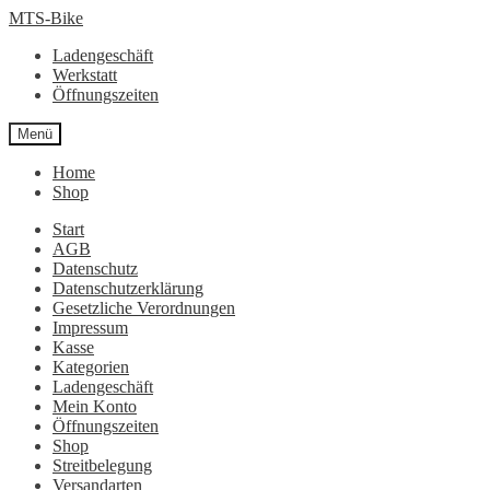
Zur
Zum
MTS-Bike
Navigation
Inhalt
Ladengeschäft
springen
springen
Werkstatt
Öffnungszeiten
Menü
Home
Shop
Start
AGB
Datenschutz
Datenschutzerklärung
Gesetzliche Verordnungen
Impressum
Kasse
Kategorien
Ladengeschäft
Mein Konto
Öffnungszeiten
Shop
Streitbelegung
Versandarten