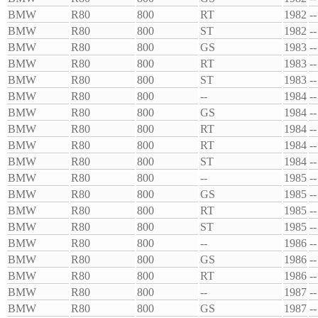
BMW
R80
800
RT
1982
--
BMW
R80
800
ST
1982
--
BMW
R80
800
GS
1983
--
BMW
R80
800
RT
1983
--
BMW
R80
800
ST
1983
--
BMW
R80
800
--
1984
--
BMW
R80
800
GS
1984
--
BMW
R80
800
RT
1984
--
BMW
R80
800
RT
1984
--
BMW
R80
800
ST
1984
--
BMW
R80
800
--
1985
--
BMW
R80
800
GS
1985
--
BMW
R80
800
RT
1985
--
BMW
R80
800
ST
1985
--
BMW
R80
800
--
1986
--
BMW
R80
800
GS
1986
--
BMW
R80
800
RT
1986
--
BMW
R80
800
--
1987
--
BMW
R80
800
GS
1987
--