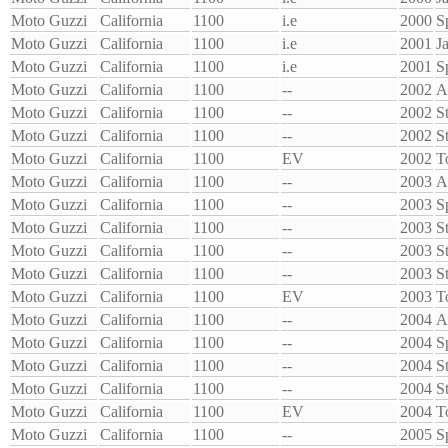
Moto Guzzi
California
1100
i.e
2000
S
Moto Guzzi
California
1100
i.e
2001
J
Moto Guzzi
California
1100
i.e
2001
S
Moto Guzzi
California
1100
--
2002
A
Moto Guzzi
California
1100
--
2002
S
Moto Guzzi
California
1100
--
2002
S
Moto Guzzi
California
1100
EV
2002
T
Moto Guzzi
California
1100
--
2003
A
Moto Guzzi
California
1100
--
2003
S
Moto Guzzi
California
1100
--
2003
S
Moto Guzzi
California
1100
--
2003
S
Moto Guzzi
California
1100
--
2003
S
Moto Guzzi
California
1100
EV
2003
T
Moto Guzzi
California
1100
--
2004
A
Moto Guzzi
California
1100
--
2004
S
Moto Guzzi
California
1100
--
2004
S
Moto Guzzi
California
1100
--
2004
S
Moto Guzzi
California
1100
EV
2004
T
Moto Guzzi
California
1100
--
2005
S