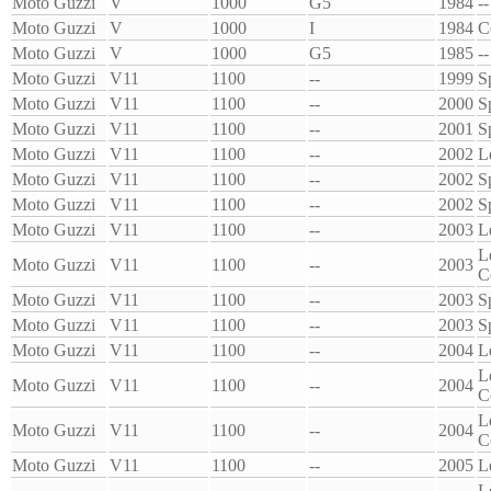
Moto Guzzi
V
1000
G5
1984
--
Moto Guzzi
V
1000
I
1984
C
Moto Guzzi
V
1000
G5
1985
--
Moto Guzzi
V11
1100
--
1999
S
Moto Guzzi
V11
1100
--
2000
S
Moto Guzzi
V11
1100
--
2001
S
Moto Guzzi
V11
1100
--
2002
L
Moto Guzzi
V11
1100
--
2002
S
Moto Guzzi
V11
1100
--
2002
S
Moto Guzzi
V11
1100
--
2003
L
L
Moto Guzzi
V11
1100
--
2003
C
Moto Guzzi
V11
1100
--
2003
S
Moto Guzzi
V11
1100
--
2003
S
Moto Guzzi
V11
1100
--
2004
L
L
Moto Guzzi
V11
1100
--
2004
C
L
Moto Guzzi
V11
1100
--
2004
C
Moto Guzzi
V11
1100
--
2005
L
L