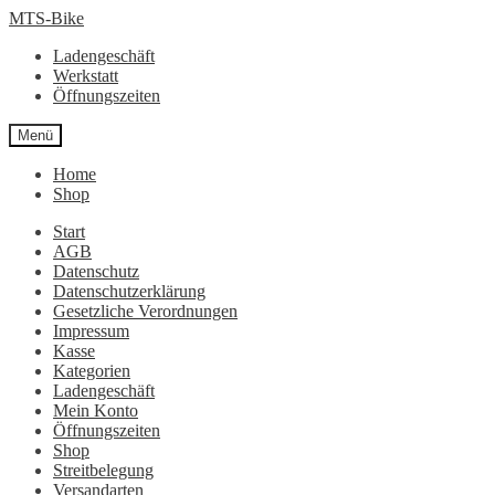
Zur
Zum
MTS-Bike
Navigation
Inhalt
Ladengeschäft
springen
springen
Werkstatt
Öffnungszeiten
Menü
Home
Shop
Start
AGB
Datenschutz
Datenschutzerklärung
Gesetzliche Verordnungen
Impressum
Kasse
Kategorien
Ladengeschäft
Mein Konto
Öffnungszeiten
Shop
Streitbelegung
Versandarten