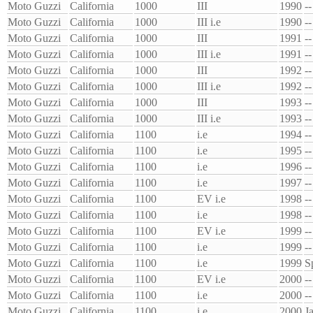
Moto Guzzi
California
1000
III
1990
--
Moto Guzzi
California
1000
III i.e
1990
--
Moto Guzzi
California
1000
III
1991
--
Moto Guzzi
California
1000
III i.e
1991
--
Moto Guzzi
California
1000
III
1992
--
Moto Guzzi
California
1000
III i.e
1992
--
Moto Guzzi
California
1000
III
1993
--
Moto Guzzi
California
1000
III i.e
1993
--
Moto Guzzi
California
1100
i.e
1994
--
Moto Guzzi
California
1100
i.e
1995
--
Moto Guzzi
California
1100
i.e
1996
--
Moto Guzzi
California
1100
i.e
1997
--
Moto Guzzi
California
1100
EV i.e
1998
--
Moto Guzzi
California
1100
i.e
1998
--
Moto Guzzi
California
1100
EV i.e
1999
--
Moto Guzzi
California
1100
i.e
1999
--
Moto Guzzi
California
1100
i.e
1999
S
Moto Guzzi
California
1100
EV i.e
2000
--
Moto Guzzi
California
1100
i.e
2000
--
Moto Guzzi
California
1100
i.e
2000
J