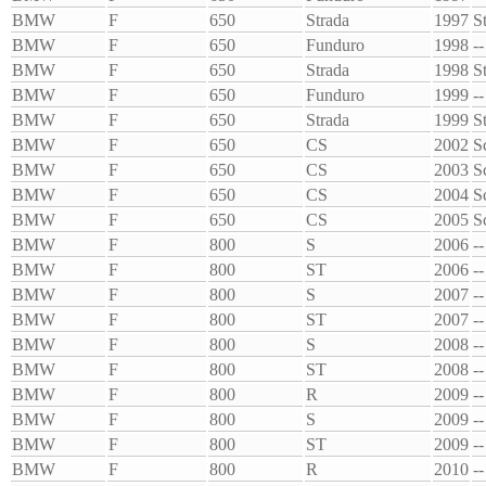
BMW
F
650
Strada
1997
S
BMW
F
650
Funduro
1998
--
BMW
F
650
Strada
1998
S
BMW
F
650
Funduro
1999
--
BMW
F
650
Strada
1999
S
BMW
F
650
CS
2002
S
BMW
F
650
CS
2003
S
BMW
F
650
CS
2004
S
BMW
F
650
CS
2005
S
BMW
F
800
S
2006
--
BMW
F
800
ST
2006
--
BMW
F
800
S
2007
--
BMW
F
800
ST
2007
--
BMW
F
800
S
2008
--
BMW
F
800
ST
2008
--
BMW
F
800
R
2009
--
BMW
F
800
S
2009
--
BMW
F
800
ST
2009
--
BMW
F
800
R
2010
--