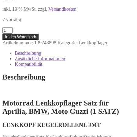
inkl. 19 % MwSt.
zzgl.
Versandkosten
7 vorrätig
736.94.40
Motorrad
In den Warenkorb
Lenkkopflager
Artikelnummer:
139743898
Kategorie:
Lenkkopflager
Satz
Aprilia,
Beschreibung
BMW
Zusätzliche Informationen
F
Kompatibilität
650,
Moto
Beschreibung
Guzzi
California
Menge
Motorrad Lenkkopflager Satz für
Aprilia, BMW, Moto Guzzi (1 SATZ)
LENKKOPF KEGELROLLENL JMT
Kegelrollenlager-Satz für Lenkkopf ohne Staubdichtung