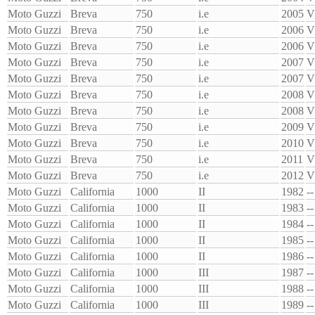
Moto Guzzi
Breva
750
i.e
2005
V
Moto Guzzi
Breva
750
i.e
2006
V
Moto Guzzi
Breva
750
i.e
2006
V
Moto Guzzi
Breva
750
i.e
2007
V
Moto Guzzi
Breva
750
i.e
2007
V
Moto Guzzi
Breva
750
i.e
2008
V
Moto Guzzi
Breva
750
i.e
2008
V
Moto Guzzi
Breva
750
i.e
2009
V
Moto Guzzi
Breva
750
i.e
2010
V
Moto Guzzi
Breva
750
i.e
2011
V
Moto Guzzi
Breva
750
i.e
2012
V
Moto Guzzi
California
1000
II
1982
--
Moto Guzzi
California
1000
II
1983
--
Moto Guzzi
California
1000
II
1984
--
Moto Guzzi
California
1000
II
1985
--
Moto Guzzi
California
1000
II
1986
--
Moto Guzzi
California
1000
III
1987
--
Moto Guzzi
California
1000
III
1988
--
Moto Guzzi
California
1000
III
1989
--