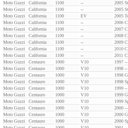
Moto Guzzi
California
1100
--
2005
S
Moto Guzzi
California
1100
--
2005
S
Moto Guzzi
California
1100
EV
2005
T
Moto Guzzi
California
1100
--
2006
C
Moto Guzzi
California
1100
--
2007
C
Moto Guzzi
California
1100
--
2008
C
Moto Guzzi
California
1100
--
2009
C
Moto Guzzi
California
1100
--
2010
C
Moto Guzzi
California
1100
--
2011
C
Moto Guzzi
Centauro
1000
V10
1997
--
Moto Guzzi
Centauro
1000
V10
1998
--
Moto Guzzi
Centauro
1000
V10
1998
G
Moto Guzzi
Centauro
1000
V10
1998
S
Moto Guzzi
Centauro
1000
V10
1999
--
Moto Guzzi
Centauro
1000
V10
1999
G
Moto Guzzi
Centauro
1000
V10
1999
S
Moto Guzzi
Centauro
1000
V10
2000
--
Moto Guzzi
Centauro
1000
V10
2000
G
Moto Guzzi
Centauro
1000
V10
2000
S
Moto Guzzi
Centauro
1000
V10
2001
--