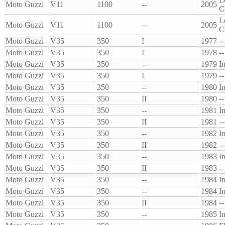
Moto Guzzi
V11
1100
--
2005
C
L
Moto Guzzi
V11
1100
--
2005
C
Moto Guzzi
V35
350
I
1977
--
Moto Guzzi
V35
350
I
1978
--
Moto Guzzi
V35
350
--
1979
I
Moto Guzzi
V35
350
I
1979
--
Moto Guzzi
V35
350
--
1980
I
Moto Guzzi
V35
350
II
1980
--
Moto Guzzi
V35
350
--
1981
I
Moto Guzzi
V35
350
II
1981
--
Moto Guzzi
V35
350
--
1982
I
Moto Guzzi
V35
350
II
1982
--
Moto Guzzi
V35
350
--
1983
I
Moto Guzzi
V35
350
II
1983
--
Moto Guzzi
V35
350
--
1984
I
Moto Guzzi
V35
350
--
1984
I
Moto Guzzi
V35
350
II
1984
--
Moto Guzzi
V35
350
--
1985
I