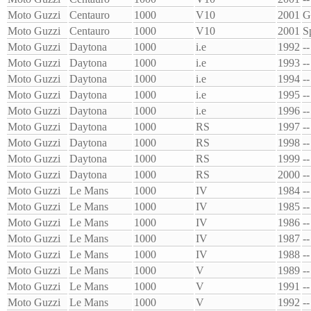
Moto Guzzi
Centauro
1000
V10
2001
G
Moto Guzzi
Centauro
1000
V10
2001
S
Moto Guzzi
Daytona
1000
i.e
1992
--
Moto Guzzi
Daytona
1000
i.e
1993
--
Moto Guzzi
Daytona
1000
i.e
1994
--
Moto Guzzi
Daytona
1000
i.e
1995
--
Moto Guzzi
Daytona
1000
i.e
1996
--
Moto Guzzi
Daytona
1000
RS
1997
--
Moto Guzzi
Daytona
1000
RS
1998
--
Moto Guzzi
Daytona
1000
RS
1999
--
Moto Guzzi
Daytona
1000
RS
2000
--
Moto Guzzi
Le Mans
1000
IV
1984
--
Moto Guzzi
Le Mans
1000
IV
1985
--
Moto Guzzi
Le Mans
1000
IV
1986
--
Moto Guzzi
Le Mans
1000
IV
1987
--
Moto Guzzi
Le Mans
1000
IV
1988
--
Moto Guzzi
Le Mans
1000
V
1989
--
Moto Guzzi
Le Mans
1000
V
1991
--
Moto Guzzi
Le Mans
1000
V
1992
--