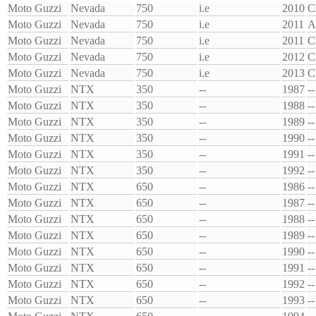
Moto Guzzi
Nevada
750
i.e
2010
C
Moto Guzzi
Nevada
750
i.e
2011
A
Moto Guzzi
Nevada
750
i.e
2011
C
Moto Guzzi
Nevada
750
i.e
2012
C
Moto Guzzi
Nevada
750
i.e
2013
C
Moto Guzzi
NTX
350
--
1987
--
Moto Guzzi
NTX
350
--
1988
--
Moto Guzzi
NTX
350
--
1989
--
Moto Guzzi
NTX
350
--
1990
--
Moto Guzzi
NTX
350
--
1991
--
Moto Guzzi
NTX
350
--
1992
--
Moto Guzzi
NTX
650
--
1986
--
Moto Guzzi
NTX
650
--
1987
--
Moto Guzzi
NTX
650
--
1988
--
Moto Guzzi
NTX
650
--
1989
--
Moto Guzzi
NTX
650
--
1990
--
Moto Guzzi
NTX
650
--
1991
--
Moto Guzzi
NTX
650
--
1992
--
Moto Guzzi
NTX
650
--
1993
--