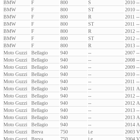
BMW
F
800
S
2010
--
BMW
F
800
ST
2010
--
BMW
F
800
R
2011
--
BMW
F
800
ST
2011
--
BMW
F
800
R
2012
--
BMW
F
800
ST
2012
--
BMW
F
800
R
2013
--
Moto Guzzi
Bellagio
940
--
2007
--
Moto Guzzi
Bellagio
940
--
2008
--
Moto Guzzi
Bellagio
940
--
2009
--
Moto Guzzi
Bellagio
940
--
2010
--
Moto Guzzi
Bellagio
940
--
2011
--
Moto Guzzi
Bellagio
940
--
2011
A
Moto Guzzi
Bellagio
940
--
2012
--
Moto Guzzi
Bellagio
940
--
2012
A
Moto Guzzi
Bellagio
940
--
2013
--
Moto Guzzi
Bellagio
940
--
2013
A
Moto Guzzi
Bellagio
940
--
2014
A
Moto Guzzi
Breva
750
i.e
2003
V
Moto Guzzi
Breva
750
i.e
2004
V