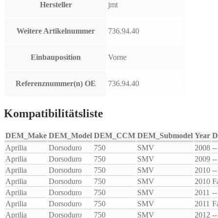
Hersteller
jmt
Weitere Artikelnummer
736.94.40
Einbauposition
Vorne
Referenznummer(n) OE
736.94.40
Kompatibilitätsliste
DEM_Make
DEM_Model
DEM_CCM
DEM_Submodel
Year
D
Aprilia
Dorsoduro
750
SMV
2008
--
Aprilia
Dorsoduro
750
SMV
2009
--
Aprilia
Dorsoduro
750
SMV
2010
--
Aprilia
Dorsoduro
750
SMV
2010
F
Aprilia
Dorsoduro
750
SMV
2011
--
Aprilia
Dorsoduro
750
SMV
2011
F
Aprilia
Dorsoduro
750
SMV
2012
--