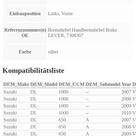
Einbauposition
Links, Vorne
Referenznummer(n)
Bremshebel Handbremshebel Brake
OE
LEVER, 7308307
Farbe
silber
Kompatibilitätsliste
DEM_Make
DEM_Model
DEM_CCM
DEM_Submodel
Year
D
Suzuki
DL
1000
--
2007
V
Suzuki
DL
1000
--
2008
V
Suzuki
DL
1000
--
2009
V
Suzuki
DL
1000
--
2010
V
Suzuki
DL
650
A
2007
V
Suzuki
DL
650
A
2008
V
Suzuki
DL
650
A
2009
V