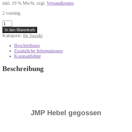
inkl. 19 % MwSt.
zzgl.
Versandkosten
2 vorrätig
7308307
Handbremshebel
In den Warenkorb
SUZUKI
Kategorie:
für Suzuki
DL
650
Beschreibung
GSF
Zusätzliche Informationen
650
Kompatibilität
S
650
Beschreibung
SU
Menge
JMP Hebel gegossen