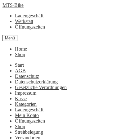
Zur
Zum
MTS-Bike
Navigation
Inhalt
Ladengeschäft
springen
springen
Werkstatt
Öffnungszeiten
Menü
Home
Shop
Start
AGB
Datenschutz
Datenschutzerklärung
Gesetzliche Verordnungen
Impressum
Kasse
Kategorien
Ladengeschäft
Mein Konto
Öffnungszeiten
Shop
Streitbelegung
Versandarten