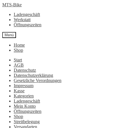
Zur
Zum
MTS-Bike
Navigation
Inhalt
Ladengeschäft
springen
springen
Werkstatt
Öffnungszeiten
Menü
Home
Shop
Start
AGB
Datenschutz
Datenschutzerklärung
Gesetzliche Verordnungen
Impressum
Kasse
Kategorien
Ladengeschäft
Mein Konto
Öffnungszeiten
Shop
Streitbelegung
Versandarten