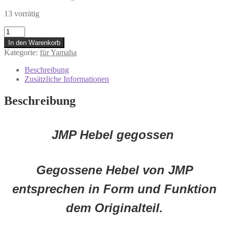
13 vorrätig
7306624
Bremshebel
In den Warenkorb
Yamaha
Kategorie:
für Yamaha
DT
125
Beschreibung
TT
Zusätzliche Informationen
350
TT
Beschreibung
600
TW
125
WR
JMP Hebel gegossen
250
YZ
125
Gegossene Hebel von JMP
250
***
entsprechen in Form und Funktion
Menge
dem Originalteil.