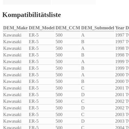
Kompatibilitätsliste
DEM_Make
DEM_Model
DEM_CCM
DEM_Submodel
Year
D
Kawasaki
ER-5
500
A
1997
T
Kawasaki
ER-5
500
B
1997
T
Kawasaki
ER-5
500
A
1998
T
Kawasaki
ER-5
500
B
1998
T
Kawasaki
ER-5
500
A
1999
T
Kawasaki
ER-5
500
B
1999
T
Kawasaki
ER-5
500
A
2000
T
Kawasaki
ER-5
500
B
2000
T
Kawasaki
ER-5
500
C
2001
T
Kawasaki
ER-5
500
D
2001
T
Kawasaki
ER-5
500
C
2002
T
Kawasaki
ER-5
500
D
2002
T
Kawasaki
ER-5
500
C
2003
T
Kawasaki
ER-5
500
D
2003
T
Kawasaki
ER-5
500
C
2004
T