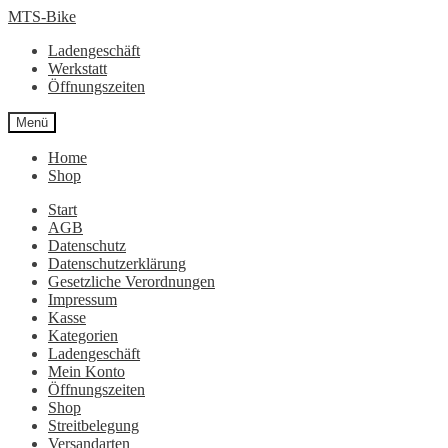
Zur
Zum
MTS-Bike
Navigation
Inhalt
Ladengeschäft
springen
springen
Werkstatt
Öffnungszeiten
Menü
Home
Shop
Start
AGB
Datenschutz
Datenschutzerklärung
Gesetzliche Verordnungen
Impressum
Kasse
Kategorien
Ladengeschäft
Mein Konto
Öffnungszeiten
Shop
Streitbelegung
Versandarten