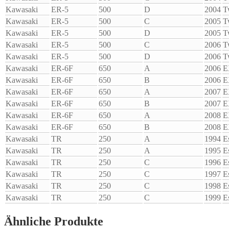
Kawasaki
ER-5
500
D
2004
T
Kawasaki
ER-5
500
C
2005
T
Kawasaki
ER-5
500
D
2005
T
Kawasaki
ER-5
500
C
2006
T
Kawasaki
ER-5
500
D
2006
T
Kawasaki
ER-6F
650
A
2006
E
Kawasaki
ER-6F
650
B
2006
E
Kawasaki
ER-6F
650
A
2007
E
Kawasaki
ER-6F
650
B
2007
E
Kawasaki
ER-6F
650
A
2008
E
Kawasaki
ER-6F
650
B
2008
E
Kawasaki
TR
250
A
1994
Es
Kawasaki
TR
250
A
1995
Es
Kawasaki
TR
250
C
1996
Es
Kawasaki
TR
250
C
1997
Es
Kawasaki
TR
250
C
1998
Es
Kawasaki
TR
250
C
1999
Es
Ähnliche Produkte