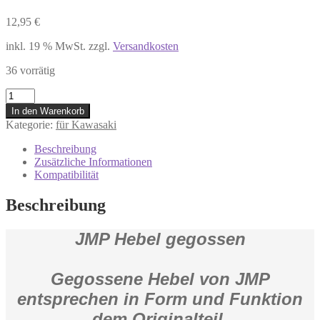
12,95
€
inkl. 19 % MwSt.
zzgl.
Versandkosten
36 vorrätig
7306475
Kupplungshebel
In den Warenkorb
JMP
Kategorie:
für Kawasaki
Alu
Kawasaki
Beschreibung
ER
Zusätzliche Informationen
500
Kompatibilität
ER-
6F
Beschreibung
Estrella
250
JMP Hebel gegossen
***
Menge
Gegossene Hebel von JMP
entsprechen in Form und Funktion
dem Originalteil.