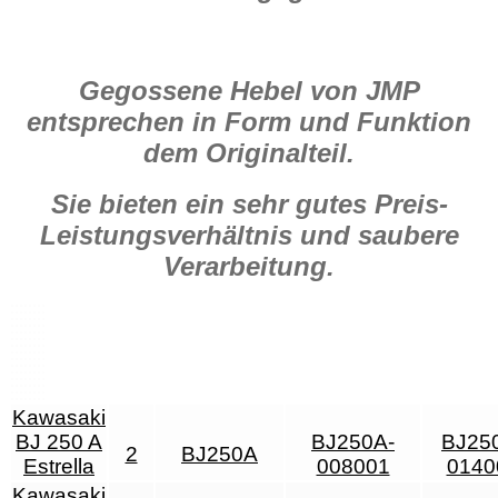
Menge
Gegossene Hebel von JMP
entsprechen in Form und Funktion
dem Originalteil.
Sie bieten ein sehr gutes Preis-
Leistungsverhältnis und saubere
Verarbeitung.
Kawasaki
BJ 250 A
BJ250A-
BJ25
2
BJ250A
Estrella
008001
0140
Kawasaki