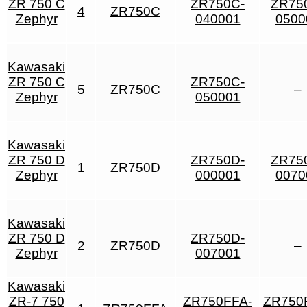
ZR 750 C
ZR750C-
ZR75
4
ZR750C
Zephyr
040001
0500
Kawasaki
ZR 750 C
ZR750C-
5
ZR750C
–
Zephyr
050001
Kawasaki
ZR 750 D
ZR750D-
ZR75
1
ZR750D
Zephyr
000001
0070
Kawasaki
ZR 750 D
ZR750D-
2
ZR750D
–
Zephyr
007001
Kawasaki
ZR-7 750
ZR750FFA-
ZR750