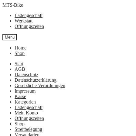
Zur
Zum
MTS-Bike
Navigation
Inhalt
Ladengeschäft
springen
springen
Werkstatt
Öffnungszeiten
Menü
Home
Shop
Start
AGB
Datenschutz
Datenschutzerklärung
Gesetzliche Verordnungen
Impressum
Kasse
Kategorien
Ladengeschäft
Mein Konto
Öffnungszeiten
Shop
Streitbelegung
Versandarten