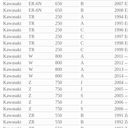
Kawasaki
ER-6N
650
B
2007
E
Kawasaki
ER-6N
650
B
2008
E
Kawasaki
TR
250
A
1994
Es
Kawasaki
TR
250
A
1995
Es
Kawasaki
TR
250
C
1996
Es
Kawasaki
TR
250
C
1997
Es
Kawasaki
TR
250
C
1998
Es
Kawasaki
TR
250
C
1999
Es
Kawasaki
W
800
A
2011
--
Kawasaki
W
800
A
2012
--
Kawasaki
W
800
A
2013
--
Kawasaki
W
800
A
2014
--
Kawasaki
Z
750
J
2004
--
Kawasaki
Z
750
J
2005
--
Kawasaki
Z
750
S
2005
--
Kawasaki
Z
750
J
2006
--
Kawasaki
Z
750
S
2006
--
Kawasaki
ZR
550
B
1991
Z
Kawasaki
ZR
550
B
1992
Z