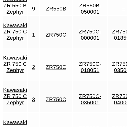
ZR 550 B
ZR550B-
9
ZR550B
–
Zephyr
050001
Kawasaki
ZR 750 C
ZR750C-
ZR75
1
ZR750C
Zephyr
000001
0185
Kawasaki
ZR 750 C
ZR750C-
ZR75
2
ZR750C
Zephyr
018051
0350
Kawasaki
ZR 750 C
ZR750C-
ZR75
3
ZR750C
Zephyr
035001
0400
Kawasaki