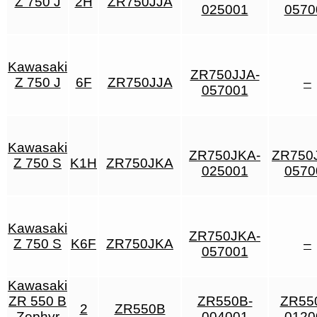
Z 750 J
2H
ZR750JJA
025001
0570
Kawasaki
ZR750JJA-
Z 750 J
6F
ZR750JJA
–
057001
Kawasaki
ZR750JKA-
ZR750
Z 750 S
K1H
ZR750JKA
025001
0570
Kawasaki
ZR750JKA-
Z 750 S
K6F
ZR750JKA
–
057001
Kawasaki
ZR 550 B
ZR550B-
ZR55
2
ZR550B
Zephyr
004001
0120