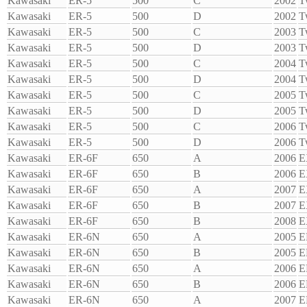
Kawasaki
ER-5
500
C
2002
T
Kawasaki
ER-5
500
D
2002
T
Kawasaki
ER-5
500
C
2003
T
Kawasaki
ER-5
500
D
2003
T
Kawasaki
ER-5
500
C
2004
T
Kawasaki
ER-5
500
D
2004
T
Kawasaki
ER-5
500
C
2005
T
Kawasaki
ER-5
500
D
2005
T
Kawasaki
ER-5
500
C
2006
T
Kawasaki
ER-5
500
D
2006
T
Kawasaki
ER-6F
650
A
2006
E
Kawasaki
ER-6F
650
B
2006
E
Kawasaki
ER-6F
650
A
2007
E
Kawasaki
ER-6F
650
B
2007
E
Kawasaki
ER-6F
650
B
2008
E
Kawasaki
ER-6N
650
A
2005
E
Kawasaki
ER-6N
650
B
2005
E
Kawasaki
ER-6N
650
A
2006
E
Kawasaki
ER-6N
650
B
2006
E
Kawasaki
ER-6N
650
A
2007
E