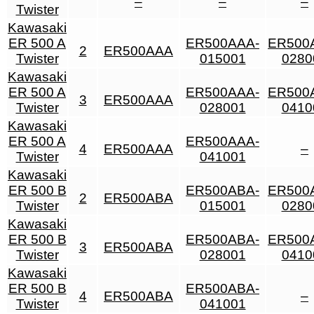
–
–
–
Twister
Kawasaki
ER 500 A
ER500AAA-
ER500
2
ER500AAA
Twister
015001
0280
Kawasaki
ER 500 A
ER500AAA-
ER500
3
ER500AAA
Twister
028001
0410
Kawasaki
ER 500 A
ER500AAA-
4
ER500AAA
–
Twister
041001
Kawasaki
ER 500 B
ER500ABA-
ER500
2
ER500ABA
Twister
015001
0280
Kawasaki
ER 500 B
ER500ABA-
ER500
3
ER500ABA
Twister
028001
0410
Kawasaki
ER 500 B
ER500ABA-
4
ER500ABA
–
Twister
041001