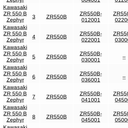
Kawasaki
ZR 550 B
ZR550B-
ZR55
3
ZR550B
Zephyr
012001
0220
Kawasaki
ZR 550 B
ZR550B-
ZR55
4
ZR550B
Zephyr
022001
0300
Kawasaki
ZR 550 B
ZR550B-
5
ZR550B
–
Zephyr
030001
Kawasaki
ZR 550 B
ZR550B-
6
ZR550B
–
Zephyr
036001
Kawasaki
ZR 550 B
ZR550B-
ZR55
7
ZR550B
Zephyr
041001
0450
Kawasaki
ZR 550 B
ZR550B-
ZR55
8
ZR550B
Zephyr
045001
0500
Kawasaki