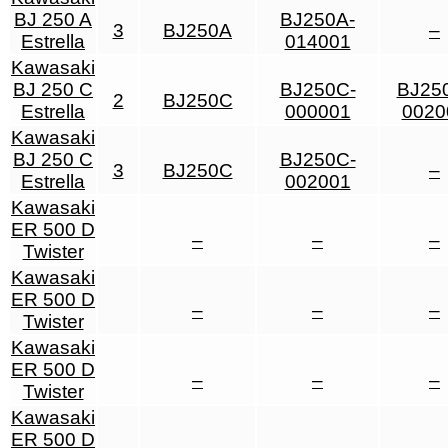
BJ 250 A
BJ250A-
3
BJ250A
–
Estrella
014001
Kawasaki
BJ 250 C
BJ250C-
BJ25
2
BJ250C
Estrella
000001
0020
Kawasaki
BJ 250 C
BJ250C-
3
BJ250C
–
Estrella
002001
Kawasaki
ER 500 D
–
–
–
Twister
Kawasaki
ER 500 D
–
–
–
Twister
Kawasaki
ER 500 D
–
–
–
Twister
Kawasaki
ER 500 D