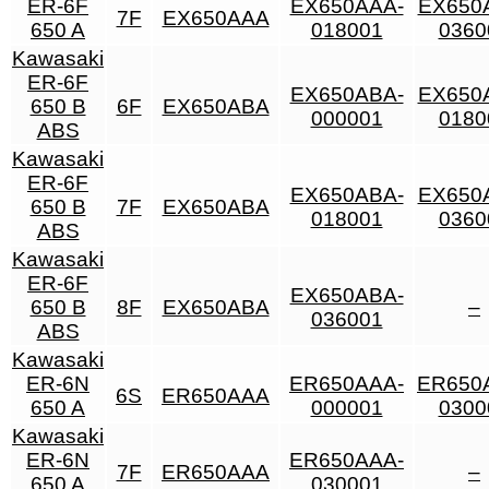
ER-6F
EX650AAA-
EX650
7F
EX650AAA
650 A
018001
0360
Kawasaki
ER-6F
EX650ABA-
EX650
650 B
6F
EX650ABA
000001
0180
ABS
Kawasaki
ER-6F
EX650ABA-
EX650
650 B
7F
EX650ABA
018001
0360
ABS
Kawasaki
ER-6F
EX650ABA-
650 B
8F
EX650ABA
–
036001
ABS
Kawasaki
ER-6N
ER650AAA-
ER650
6S
ER650AAA
650 A
000001
0300
Kawasaki
ER-6N
ER650AAA-
7F
ER650AAA
–
650 A
030001