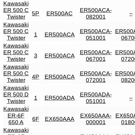
Kawasaki
ER 500 C
ER500ACA-
5P
ER500AC
–
Twister
082001
Kawasaki
ER 500 C
ER500ACA-
ER500
1
ER500ACA
Twister
051001
0670
Kawasaki
ER 500 C
ER500ACA-
ER500
3
ER500ACA
Twister
067001
0720
Kawasaki
ER 500 C
ER500ACA-
ER500
4P
ER500ACA
Twister
072001
0820
Kawasaki
ER 500 D
ER500ADA-
1
ER500ADA
–
Twister
051001
Kawasaki
ER-6F
EX650AAA-
EX650
6F
EX650AAA
650 A
000001
0180
Kawasaki