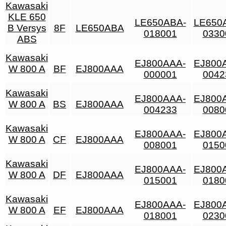
Kawasaki
KLE 650
LE650ABA-
LE650
B Versys
8F
LE650ABA
018001
0330
ABS
Kawasaki
EJ800AAA-
EJ800
W 800 A
BF
EJ800AAA
000001
0042
Kawasaki
EJ800AAA-
EJ800
W 800 A
BS
EJ800AAA
004233
0080
Kawasaki
EJ800AAA-
EJ800
W 800 A
CF
EJ800AAA
008001
0150
Kawasaki
EJ800AAA-
EJ800
W 800 A
DF
EJ800AAA
015001
0180
Kawasaki
EJ800AAA-
EJ800
W 800 A
EF
EJ800AAA
018001
0230