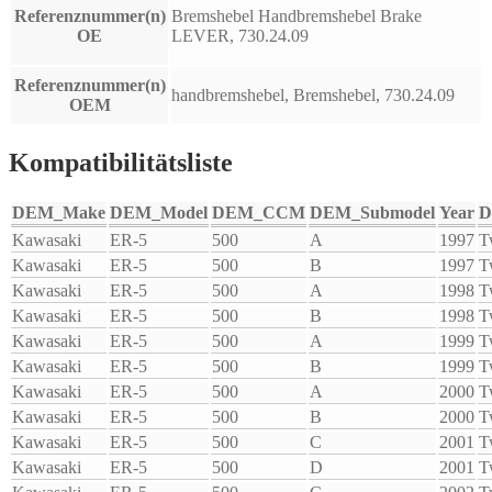
Referenznummer(n)
Bremshebel Handbremshebel Brake
OE
LEVER, 730.24.09
Referenznummer(n)
handbremshebel, Bremshebel, 730.24.09
OEM
Kompatibilitätsliste
DEM_Make
DEM_Model
DEM_CCM
DEM_Submodel
Year
D
Kawasaki
ER-5
500
A
1997
T
Kawasaki
ER-5
500
B
1997
T
Kawasaki
ER-5
500
A
1998
T
Kawasaki
ER-5
500
B
1998
T
Kawasaki
ER-5
500
A
1999
T
Kawasaki
ER-5
500
B
1999
T
Kawasaki
ER-5
500
A
2000
T
Kawasaki
ER-5
500
B
2000
T
Kawasaki
ER-5
500
C
2001
T
Kawasaki
ER-5
500
D
2001
T