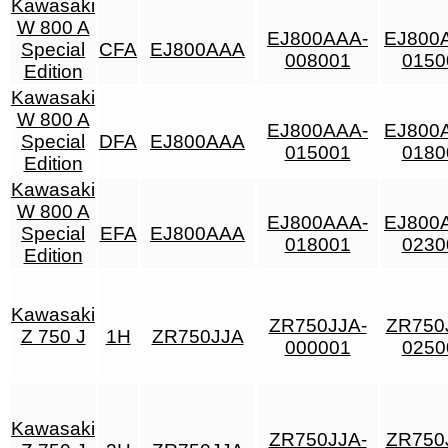
Kawasaki
W 800 A
EJ800AAA-
EJ800
Special
CFA
EJ800AAA
008001
0150
Edition
Kawasaki
W 800 A
EJ800AAA-
EJ800
Special
DFA
EJ800AAA
015001
0180
Edition
Kawasaki
W 800 A
EJ800AAA-
EJ800
Special
EFA
EJ800AAA
018001
0230
Edition
Kawasaki
ZR750JJA-
ZR750
Z 750 J
1H
ZR750JJA
000001
0250
Kawasaki
ZR750JJA-
ZR750