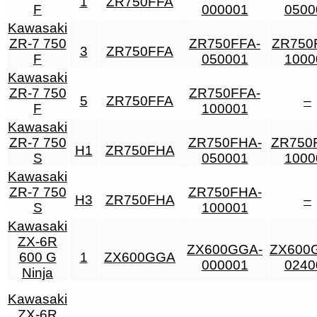
1
ZR750FFA
F
000001
0500
Kawasaki
ZR-7 750
ZR750FFA-
ZR750
3
ZR750FFA
F
050001
1000
Kawasaki
ZR-7 750
ZR750FFA-
5
ZR750FFA
–
F
100001
Kawasaki
ZR-7 750
ZR750FHA-
ZR750
H1
ZR750FHA
S
050001
1000
Kawasaki
ZR-7 750
ZR750FHA-
H3
ZR750FHA
–
S
100001
Kawasaki
ZX-6R
ZX600GGA-
ZX600
600 G
1
ZX600GGA
000001
0240
Ninja
Kawasaki
ZX-6R