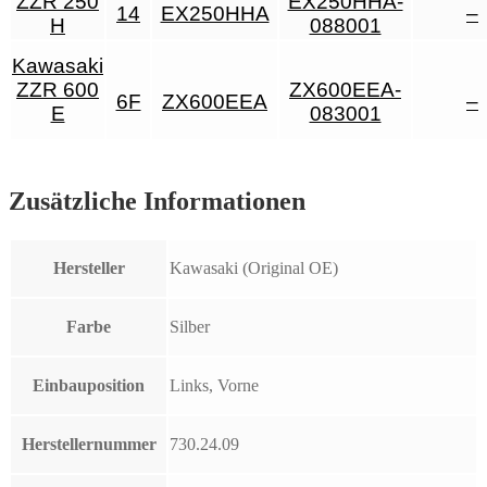
ZZR 250
EX250HHA-
14
EX250HHA
–
H
088001
Kawasaki
ZZR 600
ZX600EEA-
6F
ZX600EEA
–
E
083001
Zusätzliche Informationen
Hersteller
Kawasaki (Original OE)
Farbe
Silber
Einbauposition
Links, Vorne
Herstellernummer
730.24.09