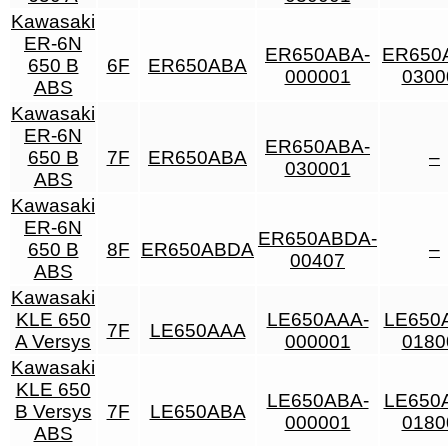
Kawasaki
ER-6N
ER650ABA-
ER650
650 B
6F
ER650ABA
000001
0300
ABS
Kawasaki
ER-6N
ER650ABA-
650 B
7F
ER650ABA
–
030001
ABS
Kawasaki
ER-6N
ER650ABDA-
650 B
8F
ER650ABDA
–
00407
ABS
Kawasaki
KLE 650
LE650AAA-
LE650
7F
LE650AAA
A Versys
000001
0180
Kawasaki
KLE 650
LE650ABA-
LE650
B Versys
7F
LE650ABA
000001
0180
ABS