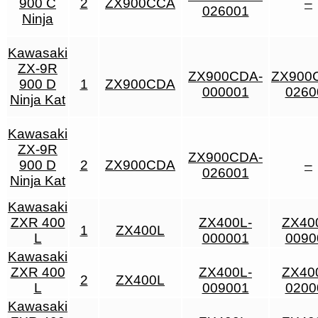
900 C
2
ZX900CCA
–
026001
Ninja
Kawasaki
ZX-9R
ZX900CDA-
ZX900
900 D
1
ZX900CDA
000001
0260
Ninja Kat
Kawasaki
ZX-9R
ZX900CDA-
900 D
2
ZX900CDA
–
026001
Ninja Kat
Kawasaki
ZXR 400
ZX400L-
ZX40
1
ZX400L
L
000001
0090
Kawasaki
ZXR 400
ZX400L-
ZX40
2
ZX400L
L
009001
0200
Kawasaki