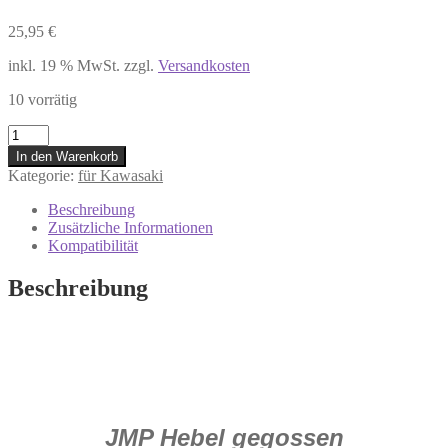
25,95
€
inkl. 19 % MwSt.
zzgl.
Versandkosten
10 vorrätig
730.24.09
Kupplungshebel
In den Warenkorb
KAWASAKI
Kategorie:
für Kawasaki
BJ
250
Beschreibung
A
Zusätzliche Informationen
ER
Kompatibilität
500
A
Beschreibung
ER-
6F
650
W
800
Z
750
J
JMP Hebel gegossen
750