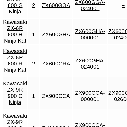
ZX600GGA-
600 G
2
ZX600GGA
–
024001
Ninja
Kawasaki
ZX-6R
ZX600GHA-
ZX600
600 H
1
ZX600GHA
000001
0240
Ninja Kat
Kawasaki
ZX-6R
ZX600GHA-
600 H
2
ZX600GHA
–
024001
Ninja Kat
Kawasaki
ZX-9R
ZX900CCA-
ZX900
900 C
1
ZX900CCA
000001
0260
Ninja
Kawasaki
ZX-9R
ZX900CCA-