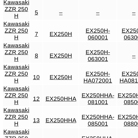
Kawasaki
ZZR 250
5
–
–
–
H
Kawasaki
ZZR 250
EX250H-
EX25
7
EX250H
H
060001
0630
Kawasaki
ZZR 250
EX250H-
8
EX250H
–
H
063001
Kawasaki
ZZR 250
EX250H-
EX25
10
EX250H
H
HA072001
HA081
Kawasaki
ZZR 250
EX250HHA-
EX250
12
EX250HHA
H
081001
0850
Kawasaki
ZZR 250
EX250HHA-
EX250
13
EX250HHA
H
085001
0880
Kawasaki