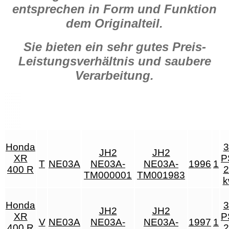
entsprechen in Form und Funktion
dem Originalteil.
Sie bieten ein sehr gutes Preis-
Leistungsverhältnis und saubere
Verarbeitung.
Honda
3
JH2
JH2
XR
P
T
NE03A
NE03A-
NE03A-
1996
1
400 R
2
TM000001
TM001983
k
Honda
3
JH2
JH2
XR
P
V
NE03A
NE03A-
NE03A-
1997
1
400 R
2