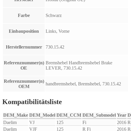
Farbe
Schwarz
Einbauposition
Links, Vorne
Herstellernummer
730.15.42
Referenznummer(n)
Bremshebel Handbremshebel Brake
OE
LEVER, 730.15.42
Referenznummer(n)
handbremshebel, Bremshebel, 730.15.42
OEM
Kompatibilitätsliste
DEM_Make
DEM_Model
DEM_CCM
DEM_Submodel
Year
D
Daelim
VJ
125
Fi
2016
R
Daelim
VJF
125
R Fi
2016
R