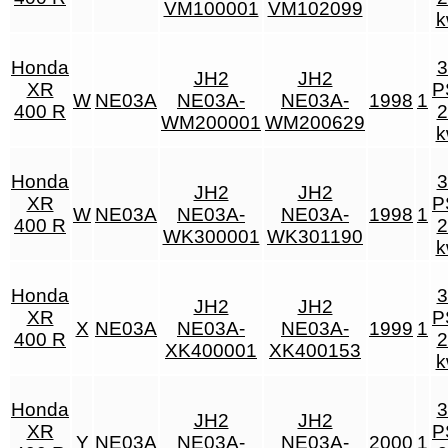
VM100001
VM102099
k
Honda
3
JH2
JH2
XR
P
W
NE03A
NE03A-
NE03A-
1998
1
400 R
2
WM200001
WM200629
k
Honda
3
JH2
JH2
XR
P
W
NE03A
NE03A-
NE03A-
1998
1
400 R
2
WK300001
WK301190
k
Honda
3
JH2
JH2
XR
P
X
NE03A
NE03A-
NE03A-
1999
1
400 R
2
XK400001
XK400153
k
Honda
3
JH2
JH2
XR
P
Y
NE03A
NE03A-
NE03A-
2000
1