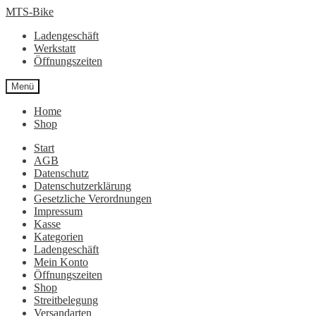
Zur
Zum
MTS-Bike
Navigation
Inhalt
Ladengeschäft
springen
springen
Werkstatt
Öffnungszeiten
Menü
Home
Shop
Start
AGB
Datenschutz
Datenschutzerklärung
Gesetzliche Verordnungen
Impressum
Kasse
Kategorien
Ladengeschäft
Mein Konto
Öffnungszeiten
Shop
Streitbelegung
Versandarten