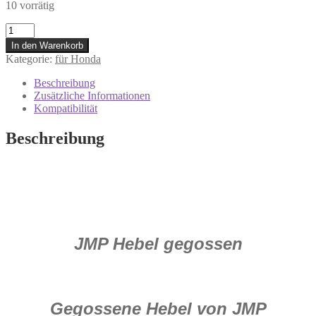
10 vorrätig
730.15.42
BREMSHEBEL
In den Warenkorb
HONDA
Kategorie:
für Honda
XR
400
Beschreibung
R
Zusätzliche Informationen
XR
Kompatibilität
650
R
Beschreibung
Menge
JMP Hebel gegossen
Gegossene Hebel von JMP