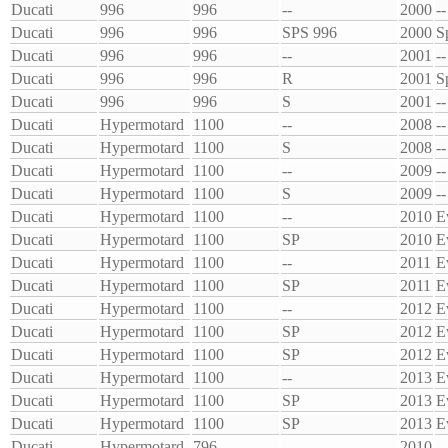
Ducati
996
996
--
2000
--
Ducati
996
996
SPS 996
2000
S
Ducati
996
996
--
2001
--
Ducati
996
996
R
2001
S
Ducati
996
996
S
2001
--
Ducati
Hypermotard
1100
--
2008
--
Ducati
Hypermotard
1100
S
2008
--
Ducati
Hypermotard
1100
--
2009
--
Ducati
Hypermotard
1100
S
2009
--
Ducati
Hypermotard
1100
--
2010
E
Ducati
Hypermotard
1100
SP
2010
E
Ducati
Hypermotard
1100
--
2011
E
Ducati
Hypermotard
1100
SP
2011
E
Ducati
Hypermotard
1100
--
2012
E
Ducati
Hypermotard
1100
SP
2012
E
Ducati
Hypermotard
1100
SP
2012
E
Ducati
Hypermotard
1100
--
2013
E
Ducati
Hypermotard
1100
SP
2013
E
Ducati
Hypermotard
1100
SP
2013
E
Ducati
Hypermotard
796
--
2010
--