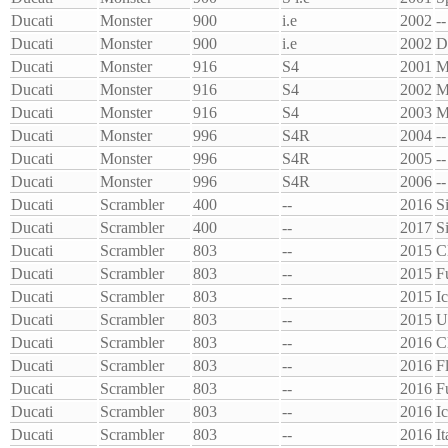
Ducati
Monster
900
i.e
2002
--
Ducati
Monster
900
i.e
2002
D
Ducati
Monster
916
S4
2001
M
Ducati
Monster
916
S4
2002
M
Ducati
Monster
916
S4
2003
M
Ducati
Monster
996
S4R
2004
--
Ducati
Monster
996
S4R
2005
--
Ducati
Monster
996
S4R
2006
--
Ducati
Scrambler
400
--
2016
S
Ducati
Scrambler
400
--
2017
S
Ducati
Scrambler
803
--
2015
C
Ducati
Scrambler
803
--
2015
F
Ducati
Scrambler
803
--
2015
I
Ducati
Scrambler
803
--
2015
U
Ducati
Scrambler
803
--
2016
C
Ducati
Scrambler
803
--
2016
F
Ducati
Scrambler
803
--
2016
F
Ducati
Scrambler
803
--
2016
I
Ducati
Scrambler
803
--
2016
I