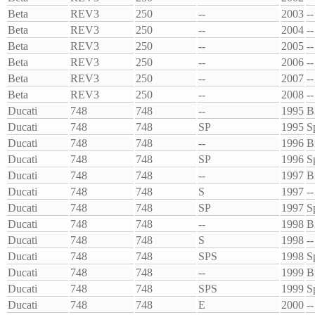
Beta
REV3
250
--
2003
--
Beta
REV3
250
--
2004
--
Beta
REV3
250
--
2005
--
Beta
REV3
250
--
2006
--
Beta
REV3
250
--
2007
--
Beta
REV3
250
--
2008
--
Ducati
748
748
--
1995
B
Ducati
748
748
SP
1995
S
Ducati
748
748
--
1996
B
Ducati
748
748
SP
1996
S
Ducati
748
748
--
1997
B
Ducati
748
748
S
1997
--
Ducati
748
748
SP
1997
S
Ducati
748
748
--
1998
B
Ducati
748
748
S
1998
--
Ducati
748
748
SPS
1998
S
Ducati
748
748
--
1999
B
Ducati
748
748
SPS
1999
S
Ducati
748
748
E
2000
--