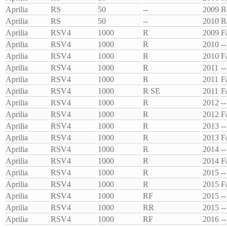
Aprilia
RS
50
--
2009
R
Aprilia
RS
50
--
2010
R
Aprilia
RSV4
1000
R
2009
F
Aprilia
RSV4
1000
R
2010
--
Aprilia
RSV4
1000
R
2010
F
Aprilia
RSV4
1000
R
2011
--
Aprilia
RSV4
1000
R
2011
F
Aprilia
RSV4
1000
R SE
2011
F
Aprilia
RSV4
1000
R
2012
--
Aprilia
RSV4
1000
R
2012
F
Aprilia
RSV4
1000
R
2013
--
Aprilia
RSV4
1000
R
2013
F
Aprilia
RSV4
1000
R
2014
--
Aprilia
RSV4
1000
R
2014
F
Aprilia
RSV4
1000
R
2015
--
Aprilia
RSV4
1000
R
2015
F
Aprilia
RSV4
1000
RF
2015
--
Aprilia
RSV4
1000
RR
2015
--
Aprilia
RSV4
1000
RF
2016
--