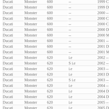
Ducati
Monster
600
--
1999
C
Ducati
Monster
600
--
1999
D
Ducati
Monster
600
--
2000
--
Ducati
Monster
600
--
2000
C
Ducati
Monster
600
--
2000
C
Ducati
Monster
600
--
2000
D
Ducati
Monster
600
--
2000
M
Ducati
Monster
600
--
2001
--
Ducati
Monster
600
--
2001
D
Ducati
Monster
600
--
2001
M
Ducati
Monster
620
i.e
2002
--
Ducati
Monster
620
S i.e
2002
--
Ducati
Monster
620
i.e
2003
--
Ducati
Monster
620
i.e
2003
D
Ducati
Monster
620
S i.e
2003
--
Ducati
Monster
620
i.e
2004
--
Ducati
Monster
620
i.e
2004
D
Ducati
Monster
620
i.e
2004
D
Ducati
Monster
620
i.e
2005
--
Ducati
Monster
620
i.e
2005
D