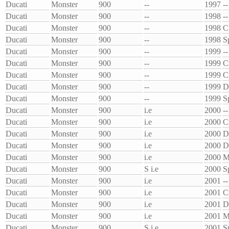
Ducati
Monster
900
--
1997
--
Ducati
Monster
900
--
1998
--
Ducati
Monster
900
--
1998
C
Ducati
Monster
900
--
1998
S
Ducati
Monster
900
--
1999
--
Ducati
Monster
900
--
1999
C
Ducati
Monster
900
--
1999
C
Ducati
Monster
900
--
1999
D
Ducati
Monster
900
--
1999
S
Ducati
Monster
900
i.e
2000
--
Ducati
Monster
900
i.e
2000
C
Ducati
Monster
900
i.e
2000
D
Ducati
Monster
900
i.e
2000
D
Ducati
Monster
900
i.e
2000
M
Ducati
Monster
900
S i.e
2000
S
Ducati
Monster
900
i.e
2001
--
Ducati
Monster
900
i.e
2001
C
Ducati
Monster
900
i.e
2001
D
Ducati
Monster
900
i.e
2001
M
Ducati
Monster
900
S i.e
2001
S