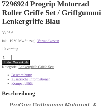
7296924 Progrip Motorrad
Roller Griffe Set / Griffgummi
Lenkergriffe Blau
33,95
€
inkl. 19 % MwSt.
zzgl.
Versandkosten
10 vorrätig
7296924
Progrip
In den Warenkorb
Motorrad
Kategorie:
Lenkergriffe Griffe Sets
Roller
Griffe
Beschreibung
Set
Zusätzliche Informationen
/
Kompatibilität
Griffgummi
Lenkergriffe
Beschreibung
Blau
Menge
ProGrip Griffgummi Motorrad &