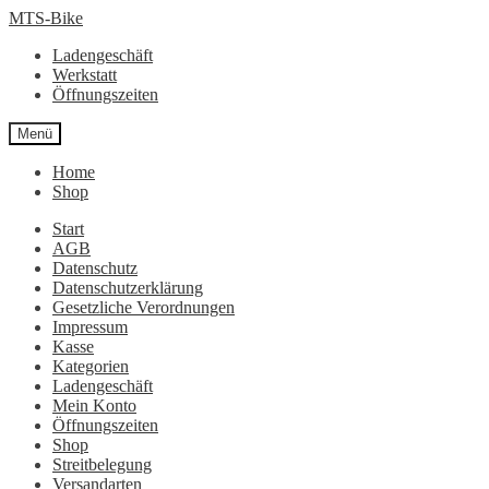
Zur
Zum
MTS-Bike
Navigation
Inhalt
Ladengeschäft
springen
springen
Werkstatt
Öffnungszeiten
Menü
Home
Shop
Start
AGB
Datenschutz
Datenschutzerklärung
Gesetzliche Verordnungen
Impressum
Kasse
Kategorien
Ladengeschäft
Mein Konto
Öffnungszeiten
Shop
Streitbelegung
Versandarten