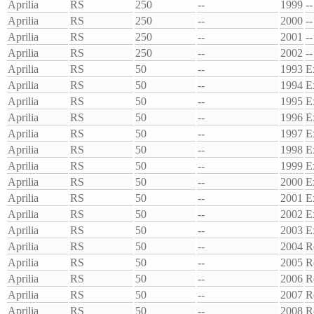
Aprilia
RS
250
--
1999
--
Aprilia
RS
250
--
2000
--
Aprilia
RS
250
--
2001
--
Aprilia
RS
250
--
2002
--
Aprilia
RS
50
--
1993
E
Aprilia
RS
50
--
1994
E
Aprilia
RS
50
--
1995
E
Aprilia
RS
50
--
1996
E
Aprilia
RS
50
--
1997
E
Aprilia
RS
50
--
1998
E
Aprilia
RS
50
--
1999
E
Aprilia
RS
50
--
2000
E
Aprilia
RS
50
--
2001
E
Aprilia
RS
50
--
2002
E
Aprilia
RS
50
--
2003
E
Aprilia
RS
50
--
2004
R
Aprilia
RS
50
--
2005
R
Aprilia
RS
50
--
2006
R
Aprilia
RS
50
--
2007
R
Aprilia
RS
50
--
2008
R