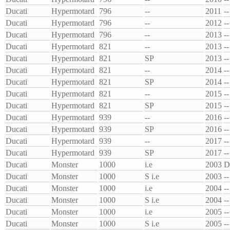
Ducati
Hypermotard
796
--
2011
--
Ducati
Hypermotard
796
--
2012
--
Ducati
Hypermotard
796
--
2013
--
Ducati
Hypermotard
821
--
2013
--
Ducati
Hypermotard
821
SP
2013
--
Ducati
Hypermotard
821
--
2014
--
Ducati
Hypermotard
821
SP
2014
--
Ducati
Hypermotard
821
--
2015
--
Ducati
Hypermotard
821
SP
2015
--
Ducati
Hypermotard
939
--
2016
--
Ducati
Hypermotard
939
SP
2016
--
Ducati
Hypermotard
939
--
2017
--
Ducati
Hypermotard
939
SP
2017
--
Ducati
Monster
1000
i.e
2003
D
Ducati
Monster
1000
S i.e
2003
--
Ducati
Monster
1000
i.e
2004
--
Ducati
Monster
1000
S i.e
2004
--
Ducati
Monster
1000
i.e
2005
--
Ducati
Monster
1000
S i.e
2005
--