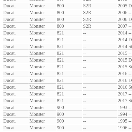
Ducati
Monster
800
S2R
2005
D
Ducati
Monster
800
S2R
2006
--
Ducati
Monster
800
S2R
2006
D
Ducati
Monster
800
S2R
2007
--
Ducati
Monster
821
--
2014
--
Ducati
Monster
821
--
2014
D
Ducati
Monster
821
--
2014
S
Ducati
Monster
821
--
2015
--
Ducati
Monster
821
--
2015
D
Ducati
Monster
821
--
2015
S
Ducati
Monster
821
--
2016
--
Ducati
Monster
821
--
2016
D
Ducati
Monster
821
--
2016
S
Ducati
Monster
821
--
2017
--
Ducati
Monster
821
--
2017
S
Ducati
Monster
900
--
1993
--
Ducati
Monster
900
--
1994
--
Ducati
Monster
900
--
1995
--
Ducati
Monster
900
--
1996
--