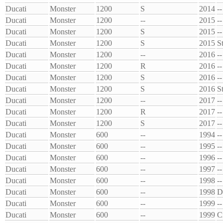
Ducati
Monster
1200
S
2014
--
Ducati
Monster
1200
--
2015
--
Ducati
Monster
1200
S
2015
--
Ducati
Monster
1200
S
2015
S
Ducati
Monster
1200
--
2016
--
Ducati
Monster
1200
R
2016
--
Ducati
Monster
1200
S
2016
--
Ducati
Monster
1200
S
2016
S
Ducati
Monster
1200
--
2017
--
Ducati
Monster
1200
R
2017
--
Ducati
Monster
1200
S
2017
--
Ducati
Monster
600
--
1994
--
Ducati
Monster
600
--
1995
--
Ducati
Monster
600
--
1996
--
Ducati
Monster
600
--
1997
--
Ducati
Monster
600
--
1998
--
Ducati
Monster
600
--
1998
D
Ducati
Monster
600
--
1999
--
Ducati
Monster
600
--
1999
C