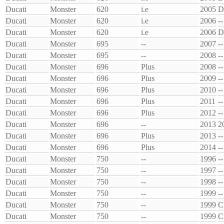
Ducati
Monster
620
i.e
2005
D
Ducati
Monster
620
i.e
2006
--
Ducati
Monster
620
i.e
2006
D
Ducati
Monster
695
--
2007
--
Ducati
Monster
695
--
2008
--
Ducati
Monster
696
Plus
2008
--
Ducati
Monster
696
Plus
2009
--
Ducati
Monster
696
Plus
2010
--
Ducati
Monster
696
Plus
2011
--
Ducati
Monster
696
Plus
2012
--
Ducati
Monster
696
--
2013
2
Ducati
Monster
696
Plus
2013
--
Ducati
Monster
696
Plus
2014
--
Ducati
Monster
750
--
1996
--
Ducati
Monster
750
--
1997
--
Ducati
Monster
750
--
1998
--
Ducati
Monster
750
--
1999
--
Ducati
Monster
750
--
1999
C
Ducati
Monster
750
--
1999
C