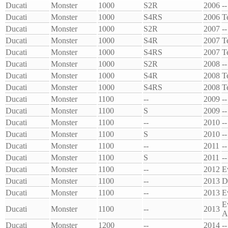
Ducati
Monster
1000
S2R
2006
--
Ducati
Monster
1000
S4RS
2006
Te
Ducati
Monster
1000
S2R
2007
--
Ducati
Monster
1000
S4R
2007
Te
Ducati
Monster
1000
S4RS
2007
Te
Ducati
Monster
1000
S2R
2008
--
Ducati
Monster
1000
S4R
2008
Te
Ducati
Monster
1000
S4RS
2008
Te
Ducati
Monster
1100
--
2009
--
Ducati
Monster
1100
S
2009
--
Ducati
Monster
1100
--
2010
--
Ducati
Monster
1100
S
2010
--
Ducati
Monster
1100
--
2011
--
Ducati
Monster
1100
S
2011
--
Ducati
Monster
1100
--
2012
E
Ducati
Monster
1100
--
2013
D
Ducati
Monster
1100
--
2013
E
E
Ducati
Monster
1100
--
2013
A
Ducati
Monster
1200
--
2014
--