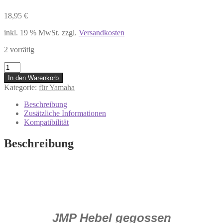
18,95
€
inkl. 19 % MwSt.
zzgl.
Versandkosten
2 vorrätig
729.42.42
BREMSHEBEL
In den Warenkorb
Kupplungshebel
Kategorie:
für Yamaha
YAMAHA
YP
Beschreibung
125
Zusätzliche Informationen
RA
Kompatibilität
VP
250
Beschreibung
X-
City
YP
250
R
Menge
JMP Hebel gegossen