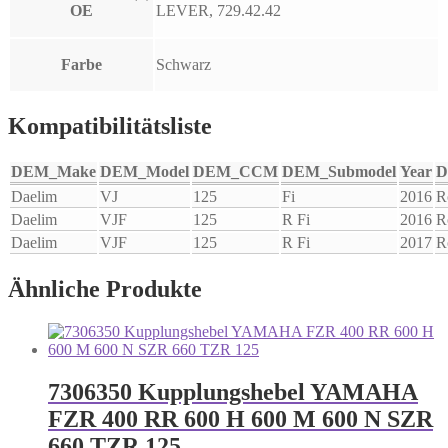
OE
LEVER, 729.42.42
Farbe
Schwarz
Kompatibilitätsliste
DEM_Make
DEM_Model
DEM_CCM
DEM_Submodel
Year
D
Daelim
VJ
125
Fi
2016
R
Daelim
VJF
125
R Fi
2016
R
Daelim
VJF
125
R Fi
2017
R
Ähnliche Produkte
7306350 Kupplungshebel YAMAHA
FZR 400 RR 600 H 600 M 600 N SZR
660 TZR 125