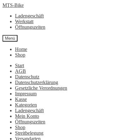
Zur
Zum
MTS-Bike
Navigation
Inhalt
Ladengeschäft
springen
springen
Werkstatt
Öffnungszeiten
Menü
Home
Shop
Start
AGB
Datenschutz
Datenschutzerklärung
Gesetzliche Verordnungen
Impressum
Kasse
Kategorien
Ladengeschäft
Mein Konto
Öffnungszeiten
Shop
Streitbelegung
Versandarten