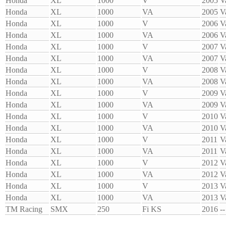
Honda
XL
1000
V
2005
V
Honda
XL
1000
VA
2005
V
Honda
XL
1000
V
2006
V
Honda
XL
1000
VA
2006
V
Honda
XL
1000
V
2007
V
Honda
XL
1000
VA
2007
V
Honda
XL
1000
V
2008
V
Honda
XL
1000
VA
2008
V
Honda
XL
1000
V
2009
V
Honda
XL
1000
VA
2009
V
Honda
XL
1000
V
2010
V
Honda
XL
1000
VA
2010
V
Honda
XL
1000
V
2011
V
Honda
XL
1000
VA
2011
V
Honda
XL
1000
V
2012
V
Honda
XL
1000
VA
2012
V
Honda
XL
1000
V
2013
V
Honda
XL
1000
VA
2013
V
TM Racing
SMX
250
Fi KS
2016
--