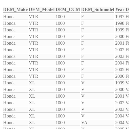
DEM_Make
DEM_Model
DEM_CCM
DEM_Submodel
Year
D
Honda
VTR
1000
F
1997
F
Honda
VTR
1000
F
1998
F
Honda
VTR
1000
F
1999
F
Honda
VTR
1000
F
2000
F
Honda
VTR
1000
F
2001
F
Honda
VTR
1000
F
2002
F
Honda
VTR
1000
F
2003
F
Honda
VTR
1000
F
2004
F
Honda
VTR
1000
F
2005
F
Honda
VTR
1000
F
2006
F
Honda
XL
1000
V
1999
V
Honda
XL
1000
V
2000
V
Honda
XL
1000
V
2001
V
Honda
XL
1000
V
2002
V
Honda
XL
1000
V
2003
V
Honda
XL
1000
V
2004
V
Honda
XL
1000
VA
2004
V