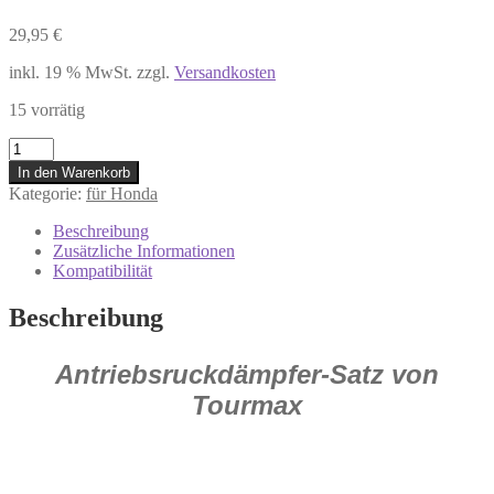
29,95
€
inkl. 19 % MwSt.
zzgl.
Versandkosten
15 vorrätig
7275597
HONDA
In den Warenkorb
Antriebsruckdämpfer
Kategorie:
für Honda
HONDA
VRT
Beschreibung
1000
Zusätzliche Informationen
FXL
Kompatibilität
1000
VA
Beschreibung
Varadero
Menge
Antriebsruckdämpfer-Satz von
Tourmax