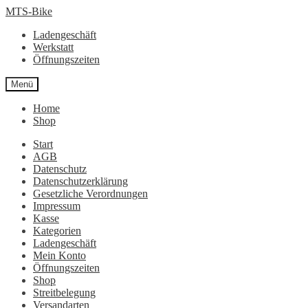
Zur
Zum
MTS-Bike
Navigation
Inhalt
Ladengeschäft
springen
springen
Werkstatt
Öffnungszeiten
Menü
Home
Shop
Start
AGB
Datenschutz
Datenschutzerklärung
Gesetzliche Verordnungen
Impressum
Kasse
Kategorien
Ladengeschäft
Mein Konto
Öffnungszeiten
Shop
Streitbelegung
Versandarten