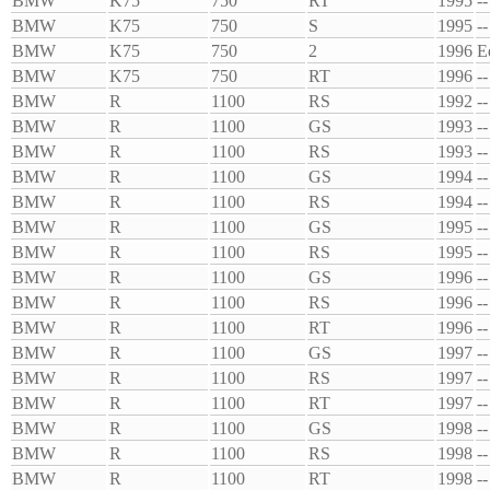
BMW
K75
750
RT
1995
--
BMW
K75
750
S
1995
--
BMW
K75
750
2
1996
E
BMW
K75
750
RT
1996
--
BMW
R
1100
RS
1992
--
BMW
R
1100
GS
1993
--
BMW
R
1100
RS
1993
--
BMW
R
1100
GS
1994
--
BMW
R
1100
RS
1994
--
BMW
R
1100
GS
1995
--
BMW
R
1100
RS
1995
--
BMW
R
1100
GS
1996
--
BMW
R
1100
RS
1996
--
BMW
R
1100
RT
1996
--
BMW
R
1100
GS
1997
--
BMW
R
1100
RS
1997
--
BMW
R
1100
RT
1997
--
BMW
R
1100
GS
1998
--
BMW
R
1100
RS
1998
--
BMW
R
1100
RT
1998
--