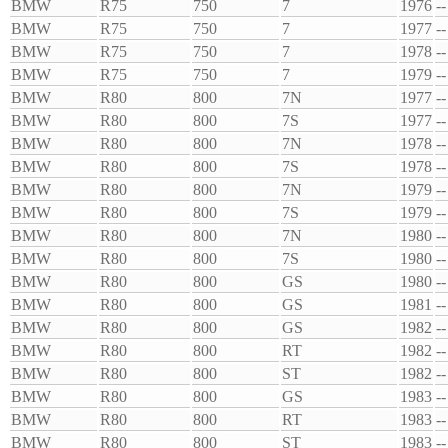
BMW
R75
750
7
1976
--
BMW
R75
750
7
1977
--
BMW
R75
750
7
1978
--
BMW
R75
750
7
1979
--
BMW
R80
800
7N
1977
--
BMW
R80
800
7S
1977
--
BMW
R80
800
7N
1978
--
BMW
R80
800
7S
1978
--
BMW
R80
800
7N
1979
--
BMW
R80
800
7S
1979
--
BMW
R80
800
7N
1980
--
BMW
R80
800
7S
1980
--
BMW
R80
800
GS
1980
--
BMW
R80
800
GS
1981
--
BMW
R80
800
GS
1982
--
BMW
R80
800
RT
1982
--
BMW
R80
800
ST
1982
--
BMW
R80
800
GS
1983
--
BMW
R80
800
RT
1983
--
BMW
R80
800
ST
1983
--