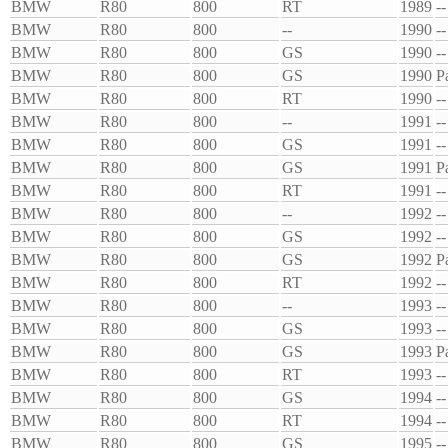
BMW
R80
800
RT
1989
--
BMW
R80
800
--
1990
--
BMW
R80
800
GS
1990
--
BMW
R80
800
GS
1990
P
BMW
R80
800
RT
1990
--
BMW
R80
800
--
1991
--
BMW
R80
800
GS
1991
--
BMW
R80
800
GS
1991
P
BMW
R80
800
RT
1991
--
BMW
R80
800
--
1992
--
BMW
R80
800
GS
1992
--
BMW
R80
800
GS
1992
P
BMW
R80
800
RT
1992
--
BMW
R80
800
--
1993
--
BMW
R80
800
GS
1993
--
BMW
R80
800
GS
1993
P
BMW
R80
800
RT
1993
--
BMW
R80
800
GS
1994
--
BMW
R80
800
RT
1994
--
BMW
R80
800
GS
1995
--