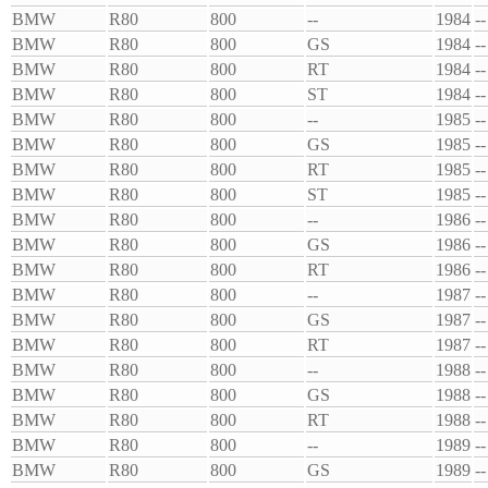
BMW
R80
800
--
1984
--
BMW
R80
800
GS
1984
--
BMW
R80
800
RT
1984
--
BMW
R80
800
ST
1984
--
BMW
R80
800
--
1985
--
BMW
R80
800
GS
1985
--
BMW
R80
800
RT
1985
--
BMW
R80
800
ST
1985
--
BMW
R80
800
--
1986
--
BMW
R80
800
GS
1986
--
BMW
R80
800
RT
1986
--
BMW
R80
800
--
1987
--
BMW
R80
800
GS
1987
--
BMW
R80
800
RT
1987
--
BMW
R80
800
--
1988
--
BMW
R80
800
GS
1988
--
BMW
R80
800
RT
1988
--
BMW
R80
800
--
1989
--
BMW
R80
800
GS
1989
--