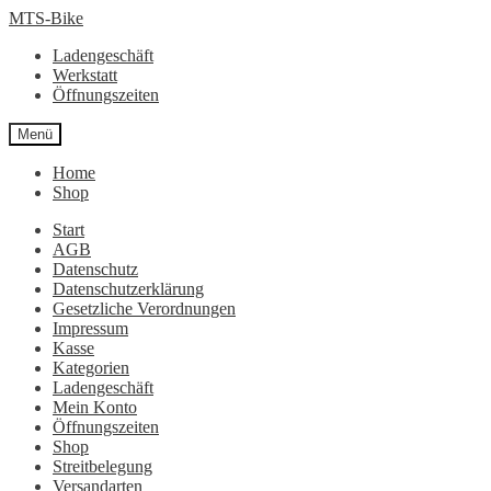
Zur
Zum
MTS-Bike
Navigation
Inhalt
Ladengeschäft
springen
springen
Werkstatt
Öffnungszeiten
Menü
Home
Shop
Start
AGB
Datenschutz
Datenschutzerklärung
Gesetzliche Verordnungen
Impressum
Kasse
Kategorien
Ladengeschäft
Mein Konto
Öffnungszeiten
Shop
Streitbelegung
Versandarten