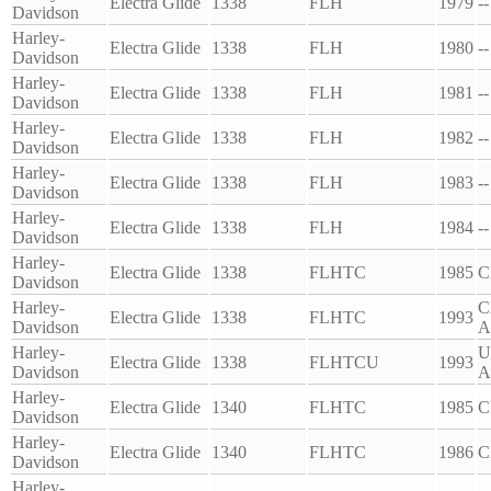
Electra Glide
1338
FLH
1979
--
Davidson
Harley-
Electra Glide
1338
FLH
1980
--
Davidson
Harley-
Electra Glide
1338
FLH
1981
--
Davidson
Harley-
Electra Glide
1338
FLH
1982
--
Davidson
Harley-
Electra Glide
1338
FLH
1983
--
Davidson
Harley-
Electra Glide
1338
FLH
1984
--
Davidson
Harley-
Electra Glide
1338
FLHTC
1985
C
Davidson
Harley-
C
Electra Glide
1338
FLHTC
1993
Davidson
A
Harley-
U
Electra Glide
1338
FLHTCU
1993
Davidson
A
Harley-
Electra Glide
1340
FLHTC
1985
C
Davidson
Harley-
Electra Glide
1340
FLHTC
1986
C
Davidson
Harley-