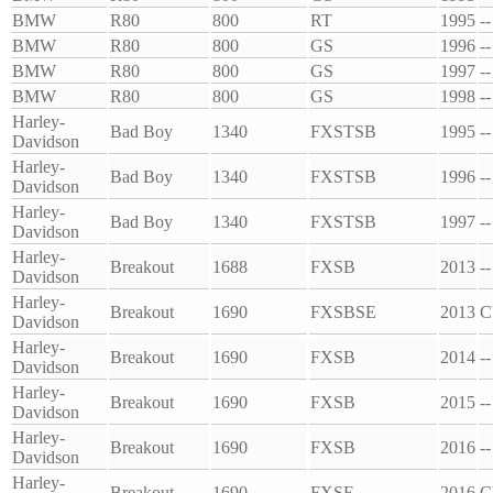
BMW
R80
800
RT
1995
--
BMW
R80
800
GS
1996
--
BMW
R80
800
GS
1997
--
BMW
R80
800
GS
1998
--
Harley-
Bad Boy
1340
FXSTSB
1995
--
Davidson
Harley-
Bad Boy
1340
FXSTSB
1996
--
Davidson
Harley-
Bad Boy
1340
FXSTSB
1997
--
Davidson
Harley-
Breakout
1688
FXSB
2013
--
Davidson
Harley-
Breakout
1690
FXSBSE
2013
C
Davidson
Harley-
Breakout
1690
FXSB
2014
--
Davidson
Harley-
Breakout
1690
FXSB
2015
--
Davidson
Harley-
Breakout
1690
FXSB
2016
--
Davidson
Harley-
Breakout
1690
FXSE
2016
C