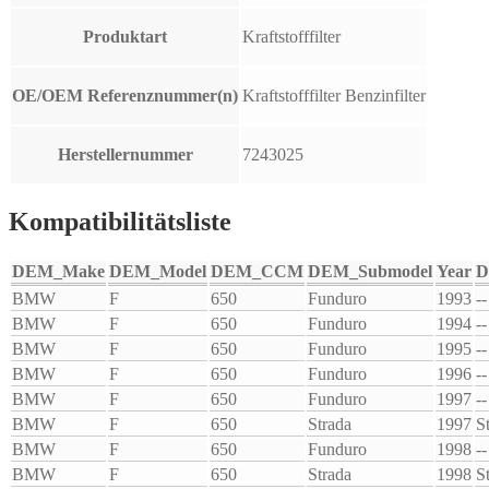
Produktart
Kraftstofffilter
OE/OEM Referenznummer(n)
Kraftstofffilter Benzinfilter
Herstellernummer
7243025
Kompatibilitätsliste
DEM_Make
DEM_Model
DEM_CCM
DEM_Submodel
Year
D
BMW
F
650
Funduro
1993
--
BMW
F
650
Funduro
1994
--
BMW
F
650
Funduro
1995
--
BMW
F
650
Funduro
1996
--
BMW
F
650
Funduro
1997
--
BMW
F
650
Strada
1997
S
BMW
F
650
Funduro
1998
--
BMW
F
650
Strada
1998
S