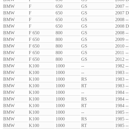
BMW
F
650
GS
2007
--
BMW
F
650
GS
2007
D
BMW
F
650
GS
2008
--
BMW
F
650
GS
2008
D
BMW
F 650
800
GS
2008
--
BMW
F 650
800
GS
2009
--
BMW
F 650
800
GS
2010
--
BMW
F 650
800
GS
2011
--
BMW
F 650
800
GS
2012
--
BMW
K100
1000
--
1982
--
BMW
K100
1000
--
1983
--
BMW
K100
1000
RS
1983
--
BMW
K100
1000
RT
1983
--
BMW
K100
1000
--
1984
--
BMW
K100
1000
RS
1984
--
BMW
K100
1000
RT
1984
--
BMW
K100
1000
--
1985
--
BMW
K100
1000
RS
1985
--
BMW
K100
1000
RT
1985
--