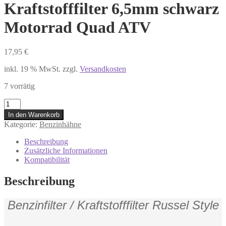
Kraftstofffilter 6,5mm schwarz
Motorrad Quad ATV
17,95
€
inkl. 19 % MwSt.
zzgl.
Versandkosten
7 vorrätig
724.30.25
Benzinfilter
In den Warenkorb
Kraftstofffilter
Kategorie:
Benzinhähne
6,5mm
schwarz
Beschreibung
Motorrad
Zusätzliche Informationen
Quad
Kompatibilität
ATV
Menge
Beschreibung
Benzinfilter / Kraftstofffilter Russel Style