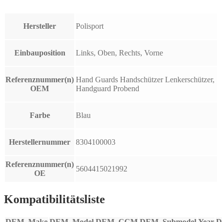
Hersteller
Polisport
Einbauposition
Links, Oben, Rechts, Vorne
Referenznummer(n)
Hand Guards Handschützer Lenkerschützer,
OEM
Handguard Probend
Farbe
Blau
Herstellernummer
8304100003
Referenznummer(n)
5604415021992
OE
Kompatibilitätsliste
DEM_Make
DEM_Model
DEM_CCM
DEM_Submodel
Year
D