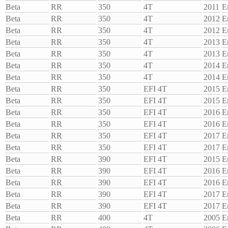
Beta
RR
350
4T
2011
E
Beta
RR
350
4T
2012
E
Beta
RR
350
4T
2012
E
Beta
RR
350
4T
2013
E
Beta
RR
350
4T
2013
E
Beta
RR
350
4T
2014
E
Beta
RR
350
4T
2014
E
Beta
RR
350
EFI 4T
2015
E
Beta
RR
350
EFI 4T
2015
E
Beta
RR
350
EFI 4T
2016
E
Beta
RR
350
EFI 4T
2016
E
Beta
RR
350
EFI 4T
2017
E
Beta
RR
350
EFI 4T
2017
E
Beta
RR
390
EFI 4T
2015
E
Beta
RR
390
EFI 4T
2016
E
Beta
RR
390
EFI 4T
2016
E
Beta
RR
390
EFI 4T
2017
E
Beta
RR
390
EFI 4T
2017
E
Beta
RR
400
4T
2005
E