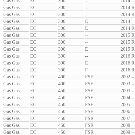
Gas Gas
EC
300
--
2014
--
Gas Gas
EC
300
--
2014
R
Gas Gas
EC
300
--
2014
R
Gas Gas
EC
300
E
2014
--
Gas Gas
EC
300
E
2014
R
Gas Gas
EC
300
--
2015
R
Gas Gas
EC
300
--
2015
R
Gas Gas
EC
300
E
2015
R
Gas Gas
EC
300
--
2016
R
Gas Gas
EC
300
E
2016
R
Gas Gas
EC
300
F
2016
R
Gas Gas
EC
400
FSE
2002
--
Gas Gas
EC
400
FSE
2003
--
Gas Gas
EC
450
FSE
2003
--
Gas Gas
EC
450
FSE
2004
--
Gas Gas
EC
450
FSE
2005
--
Gas Gas
EC
450
FSE
2006
--
Gas Gas
EC
450
FSR
2007
--
Gas Gas
EC
450
FSR
2008
--
Gas Gas
EC
450
FSR
2009
--