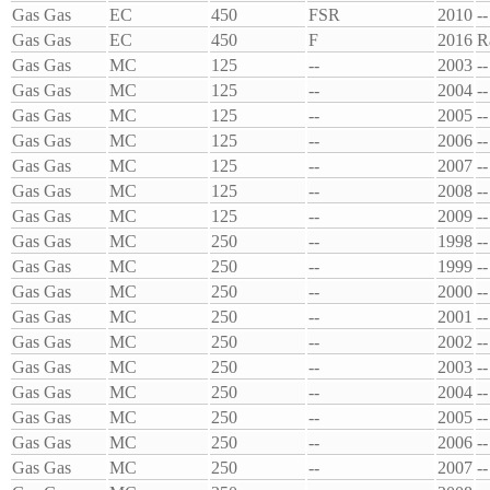
Gas Gas
EC
450
FSR
2010
--
Gas Gas
EC
450
F
2016
R
Gas Gas
MC
125
--
2003
--
Gas Gas
MC
125
--
2004
--
Gas Gas
MC
125
--
2005
--
Gas Gas
MC
125
--
2006
--
Gas Gas
MC
125
--
2007
--
Gas Gas
MC
125
--
2008
--
Gas Gas
MC
125
--
2009
--
Gas Gas
MC
250
--
1998
--
Gas Gas
MC
250
--
1999
--
Gas Gas
MC
250
--
2000
--
Gas Gas
MC
250
--
2001
--
Gas Gas
MC
250
--
2002
--
Gas Gas
MC
250
--
2003
--
Gas Gas
MC
250
--
2004
--
Gas Gas
MC
250
--
2005
--
Gas Gas
MC
250
--
2006
--
Gas Gas
MC
250
--
2007
--