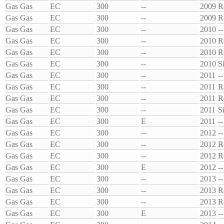
Gas Gas
EC
300
--
2009
R
Gas Gas
EC
300
--
2009
R
Gas Gas
EC
300
--
2010
--
Gas Gas
EC
300
--
2010
R
Gas Gas
EC
300
--
2010
R
Gas Gas
EC
300
--
2010
S
Gas Gas
EC
300
--
2011
--
Gas Gas
EC
300
--
2011
R
Gas Gas
EC
300
--
2011
R
Gas Gas
EC
300
--
2011
S
Gas Gas
EC
300
E
2011
--
Gas Gas
EC
300
--
2012
--
Gas Gas
EC
300
--
2012
R
Gas Gas
EC
300
--
2012
R
Gas Gas
EC
300
E
2012
--
Gas Gas
EC
300
--
2013
--
Gas Gas
EC
300
--
2013
R
Gas Gas
EC
300
--
2013
R
Gas Gas
EC
300
E
2013
--