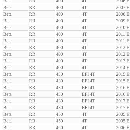
Beta
RR
400
4T
2006
E
Beta
RR
400
4T
2007
E
Beta
RR
400
4T
2008
E
Beta
RR
400
4T
2009
E
Beta
RR
400
4T
2010
E
Beta
RR
400
4T
2011
E
Beta
RR
400
4T
2011
E
Beta
RR
400
4T
2012
E
Beta
RR
400
4T
2012
E
Beta
RR
400
4T
2013
E
Beta
RR
400
4T
2014
E
Beta
RR
430
EFI 4T
2015
E
Beta
RR
430
EFI 4T
2015
E
Beta
RR
430
EFI 4T
2016
E
Beta
RR
430
EFI 4T
2016
E
Beta
RR
430
EFI 4T
2017
E
Beta
RR
430
EFI 4T
2017
E
Beta
RR
450
4T
2005
E
Beta
RR
450
4T
2005
E
Beta
RR
450
4T
2006
E