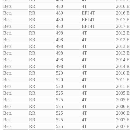
Beta
RR
480
4T
2016
E
Beta
RR
480
EFI 4T
2016
E
Beta
RR
480
EFI 4T
2017
E
Beta
RR
480
EFI 4T
2017
E
Beta
RR
498
4T
2012
E
Beta
RR
498
4T
2012
E
Beta
RR
498
4T
2013
E
Beta
RR
498
4T
2013
E
Beta
RR
498
4T
2014
E
Beta
RR
498
4T
2014
R
Beta
RR
520
4T
2010
E
Beta
RR
520
4T
2011
E
Beta
RR
520
4T
2011
E
Beta
RR
525
4T
2005
E
Beta
RR
525
4T
2005
E
Beta
RR
525
4T
2006
E
Beta
RR
525
4T
2006
E
Beta
RR
525
4T
2007
E
Beta
RR
525
4T
2007
E