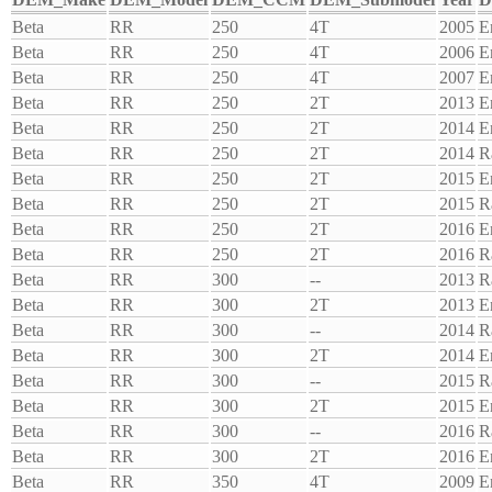
Beta
RR
250
4T
2005
E
Beta
RR
250
4T
2006
E
Beta
RR
250
4T
2007
E
Beta
RR
250
2T
2013
E
Beta
RR
250
2T
2014
E
Beta
RR
250
2T
2014
R
Beta
RR
250
2T
2015
E
Beta
RR
250
2T
2015
R
Beta
RR
250
2T
2016
E
Beta
RR
250
2T
2016
R
Beta
RR
300
--
2013
R
Beta
RR
300
2T
2013
E
Beta
RR
300
--
2014
R
Beta
RR
300
2T
2014
E
Beta
RR
300
--
2015
R
Beta
RR
300
2T
2015
E
Beta
RR
300
--
2016
R
Beta
RR
300
2T
2016
E
Beta
RR
350
4T
2009
E