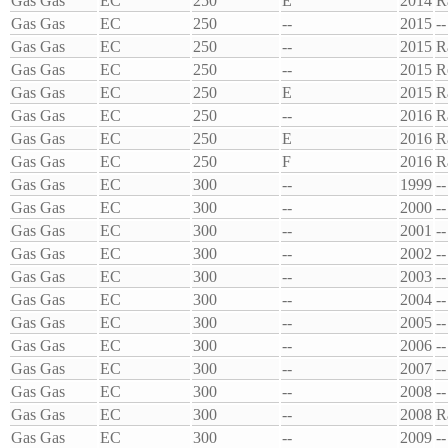
Gas Gas
EC
250
E
2014
R
Gas Gas
EC
250
--
2015
--
Gas Gas
EC
250
--
2015
R
Gas Gas
EC
250
--
2015
R
Gas Gas
EC
250
E
2015
R
Gas Gas
EC
250
--
2016
R
Gas Gas
EC
250
E
2016
R
Gas Gas
EC
250
F
2016
R
Gas Gas
EC
300
--
1999
--
Gas Gas
EC
300
--
2000
--
Gas Gas
EC
300
--
2001
--
Gas Gas
EC
300
--
2002
--
Gas Gas
EC
300
--
2003
--
Gas Gas
EC
300
--
2004
--
Gas Gas
EC
300
--
2005
--
Gas Gas
EC
300
--
2006
--
Gas Gas
EC
300
--
2007
--
Gas Gas
EC
300
--
2008
--
Gas Gas
EC
300
--
2008
R
Gas Gas
EC
300
--
2009
--