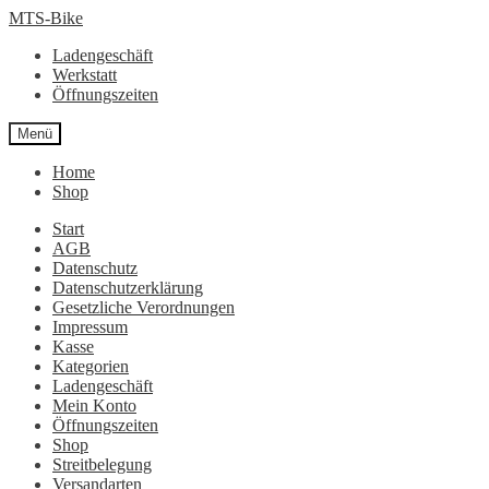
Zur
Zum
MTS-Bike
Navigation
Inhalt
Ladengeschäft
springen
springen
Werkstatt
Öffnungszeiten
Menü
Home
Shop
Start
AGB
Datenschutz
Datenschutzerklärung
Gesetzliche Verordnungen
Impressum
Kasse
Kategorien
Ladengeschäft
Mein Konto
Öffnungszeiten
Shop
Streitbelegung
Versandarten