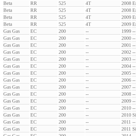
Beta
RR
525
4T
2008
E
Beta
RR
525
4T
2008
E
Beta
RR
525
4T
2009
E
Beta
RR
525
4T
2009
E
Gas Gas
EC
200
--
1999
--
Gas Gas
EC
200
--
2000
--
Gas Gas
EC
200
--
2001
--
Gas Gas
EC
200
--
2002
--
Gas Gas
EC
200
--
2003
--
Gas Gas
EC
200
--
2004
--
Gas Gas
EC
200
--
2005
--
Gas Gas
EC
200
--
2006
--
Gas Gas
EC
200
--
2007
--
Gas Gas
EC
200
--
2008
--
Gas Gas
EC
200
--
2009
--
Gas Gas
EC
200
--
2010
--
Gas Gas
EC
200
--
2010
S
Gas Gas
EC
200
--
2011
--
Gas Gas
EC
200
--
2011
S
Gas Gas
EC
200
--
2014
--