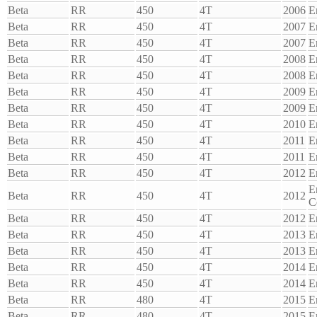
Beta
RR
450
4T
2006
E
Beta
RR
450
4T
2007
E
Beta
RR
450
4T
2007
E
Beta
RR
450
4T
2008
E
Beta
RR
450
4T
2008
E
Beta
RR
450
4T
2009
E
Beta
RR
450
4T
2009
E
Beta
RR
450
4T
2010
E
Beta
RR
450
4T
2011
E
Beta
RR
450
4T
2011
E
Beta
RR
450
4T
2012
E
E
Beta
RR
450
4T
2012
C
Beta
RR
450
4T
2012
E
Beta
RR
450
4T
2013
E
Beta
RR
450
4T
2013
E
Beta
RR
450
4T
2014
E
Beta
RR
450
4T
2014
E
Beta
RR
480
4T
2015
E
Beta
RR
480
4T
2015
E