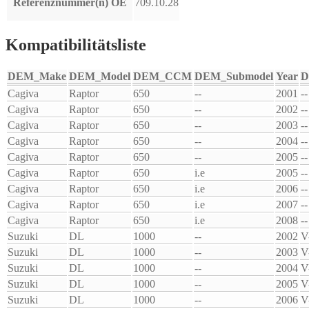
Referenznummer(n) OE
709.10.28
Kompatibilitätsliste
DEM_Make
DEM_Model
DEM_CCM
DEM_Submodel
Year
D
Cagiva
Raptor
650
--
2001
--
Cagiva
Raptor
650
--
2002
--
Cagiva
Raptor
650
--
2003
--
Cagiva
Raptor
650
--
2004
--
Cagiva
Raptor
650
--
2005
--
Cagiva
Raptor
650
i.e
2005
--
Cagiva
Raptor
650
i.e
2006
--
Cagiva
Raptor
650
i.e
2007
--
Cagiva
Raptor
650
i.e
2008
--
Suzuki
DL
1000
--
2002
V
Suzuki
DL
1000
--
2003
V
Suzuki
DL
1000
--
2004
V
Suzuki
DL
1000
--
2005
V
Suzuki
DL
1000
--
2006
V