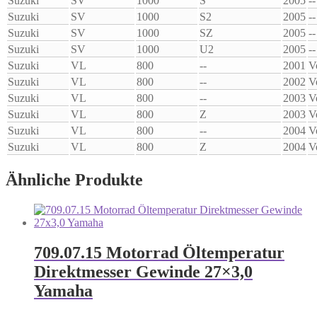
Suzuki
SV
1000
S
2005
--
Suzuki
SV
1000
S2
2005
--
Suzuki
SV
1000
SZ
2005
--
Suzuki
SV
1000
U2
2005
--
Suzuki
VL
800
--
2001
V
Suzuki
VL
800
--
2002
V
Suzuki
VL
800
--
2003
V
Suzuki
VL
800
Z
2003
V
Suzuki
VL
800
--
2004
V
Suzuki
VL
800
Z
2004
V
Ähnliche Produkte
709.07.15 Motorrad Öltemperatur
Direktmesser Gewinde 27×3,0
Yamaha