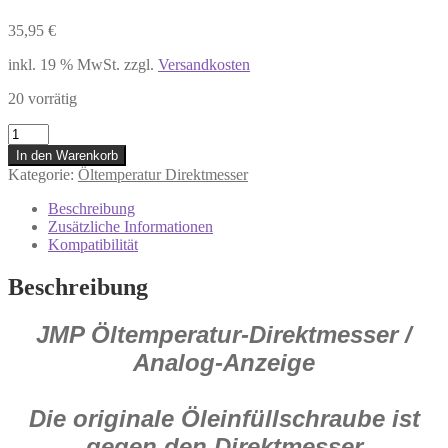
35,95
€
inkl. 19 % MwSt.
zzgl.
Versandkosten
20 vorrätig
709.10.28
Motorrad
In den Warenkorb
Öltemperatur
Kategorie:
Öltemperatur Direktmesser
Direktmesser
Gewinde
Beschreibung
20x1,5
Zusätzliche Informationen
Cagiva
Kompatibilität
Suzuki
Menge
Beschreibung
JMP Öltemperatur-Direktmesser /
Analog-Anzeige
Die originale Öleinfüllschraube ist
gegen den Direktmesser