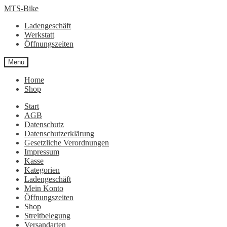
Zur
Zum
MTS-Bike
Navigation
Inhalt
Ladengeschäft
springen
springen
Werkstatt
Öffnungszeiten
Menü
Home
Shop
Start
AGB
Datenschutz
Datenschutzerklärung
Gesetzliche Verordnungen
Impressum
Kasse
Kategorien
Ladengeschäft
Mein Konto
Öffnungszeiten
Shop
Streitbelegung
Versandarten