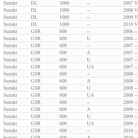
Suzuki
DL
1000
--
2007
V
Suzuki
DL
1000
--
2008
V
Suzuki
DL
1000
--
2009
V
Suzuki
DL
1000
--
2010
V
Suzuki
GSR
600
--
2006
--
Suzuki
GSR
600
U
2006
--
Suzuki
GSR
600
--
2007
--
Suzuki
GSR
600
A
2007
--
Suzuki
GSR
600
U
2007
--
Suzuki
GSR
600
UA
2007
--
Suzuki
GSR
600
--
2008
--
Suzuki
GSR
600
A
2008
--
Suzuki
GSR
600
U
2008
--
Suzuki
GSR
600
UA
2008
--
Suzuki
GSR
600
--
2009
--
Suzuki
GSR
600
A
2009
--
Suzuki
GSR
600
U
2009
--
Suzuki
GSR
600
UA
2009
--
Suzuki
GSR
600
--
2010
--
Suzuki
GSR
600
A
2010
--