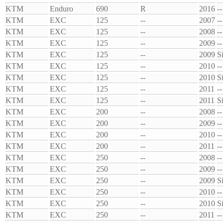
KTM
Enduro
690
R
2016
--
KTM
EXC
125
--
2007
--
KTM
EXC
125
--
2008
--
KTM
EXC
125
--
2009
--
KTM
EXC
125
--
2009
S
KTM
EXC
125
--
2010
--
KTM
EXC
125
--
2010
S
KTM
EXC
125
--
2011
--
KTM
EXC
125
--
2011
S
KTM
EXC
200
--
2008
--
KTM
EXC
200
--
2009
--
KTM
EXC
200
--
2010
--
KTM
EXC
200
--
2011
--
KTM
EXC
250
--
2008
--
KTM
EXC
250
--
2009
--
KTM
EXC
250
--
2009
S
KTM
EXC
250
--
2010
--
KTM
EXC
250
--
2010
S
KTM
EXC
250
--
2011
--