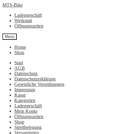
Zur
Zum
MTS-Bike
Navigation
Inhalt
Ladengeschäft
springen
springen
Werkstatt
Öffnungszeiten
Menü
Home
Shop
Start
AGB
Datenschutz
Datenschutzerklärung
Gesetzliche Verordnungen
Impressum
Kasse
Kategorien
Ladengeschäft
Mein Konto
Öffnungszeiten
Shop
Streitbelegung
Versandarten