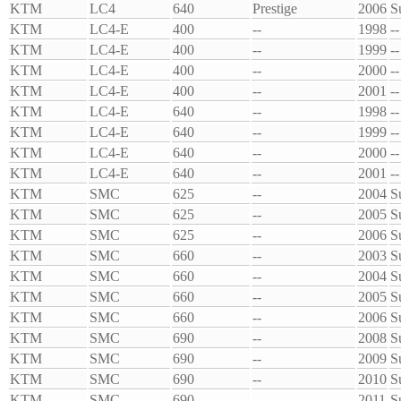
KTM
LC4
640
Prestige
2006
S
KTM
LC4-E
400
--
1998
--
KTM
LC4-E
400
--
1999
--
KTM
LC4-E
400
--
2000
--
KTM
LC4-E
400
--
2001
--
KTM
LC4-E
640
--
1998
--
KTM
LC4-E
640
--
1999
--
KTM
LC4-E
640
--
2000
--
KTM
LC4-E
640
--
2001
--
KTM
SMC
625
--
2004
S
KTM
SMC
625
--
2005
S
KTM
SMC
625
--
2006
S
KTM
SMC
660
--
2003
S
KTM
SMC
660
--
2004
S
KTM
SMC
660
--
2005
S
KTM
SMC
660
--
2006
S
KTM
SMC
690
--
2008
S
KTM
SMC
690
--
2009
S
KTM
SMC
690
--
2010
S
KTM
SMC
690
--
2011
S