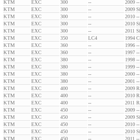
KTM
EXC
300
--
2009
--
KTM
EXC
300
--
2009
S
KTM
EXC
300
--
2010
--
KTM
EXC
300
--
2010
S
KTM
EXC
300
--
2011
S
KTM
EXC
350
LC4
1994
C
KTM
EXC
360
--
1996
--
KTM
EXC
360
--
1997
--
KTM
EXC
380
--
1998
--
KTM
EXC
380
--
1999
--
KTM
EXC
380
--
2000
--
KTM
EXC
380
--
2001
--
KTM
EXC
400
--
2009
R
KTM
EXC
400
--
2010
R
KTM
EXC
400
--
2011
R
KTM
EXC
450
--
2009
--
KTM
EXC
450
--
2009
S
KTM
EXC
450
--
2010
--
KTM
EXC
450
--
2010
S
KTM
EXC
450
--
2011
--