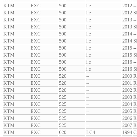
KTM
EXC
500
i.e
2012
--
KTM
EXC
500
i.e
2012
S
KTM
EXC
500
i.e
2013
--
KTM
EXC
500
i.e
2013
S
KTM
EXC
500
i.e
2014
--
KTM
EXC
500
i.e
2014
S
KTM
EXC
500
i.e
2015
--
KTM
EXC
500
i.e
2015
S
KTM
EXC
500
i.e
2016
--
KTM
EXC
500
i.e
2016
S
KTM
EXC
520
--
2000
R
KTM
EXC
520
--
2001
R
KTM
EXC
520
--
2002
R
KTM
EXC
525
--
2003
R
KTM
EXC
525
--
2004
R
KTM
EXC
525
--
2005
R
KTM
EXC
525
--
2006
R
KTM
EXC
525
--
2007
R
KTM
EXC
620
LC4
1994
C