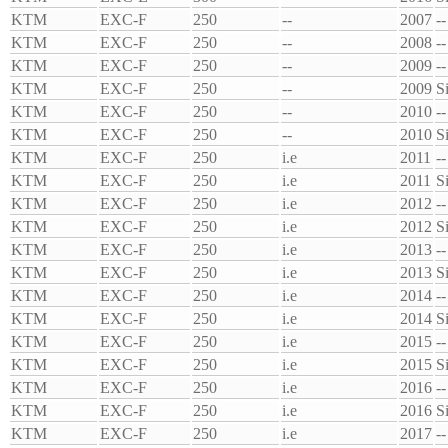
KTM
EXC-F
250
--
2007
--
KTM
EXC-F
250
--
2008
--
KTM
EXC-F
250
--
2009
--
KTM
EXC-F
250
--
2009
S
KTM
EXC-F
250
--
2010
--
KTM
EXC-F
250
--
2010
S
KTM
EXC-F
250
i.e
2011
--
KTM
EXC-F
250
i.e
2011
S
KTM
EXC-F
250
i.e
2012
--
KTM
EXC-F
250
i.e
2012
S
KTM
EXC-F
250
i.e
2013
--
KTM
EXC-F
250
i.e
2013
S
KTM
EXC-F
250
i.e
2014
--
KTM
EXC-F
250
i.e
2014
S
KTM
EXC-F
250
i.e
2015
--
KTM
EXC-F
250
i.e
2015
S
KTM
EXC-F
250
i.e
2016
--
KTM
EXC-F
250
i.e
2016
S
KTM
EXC-F
250
i.e
2017
--