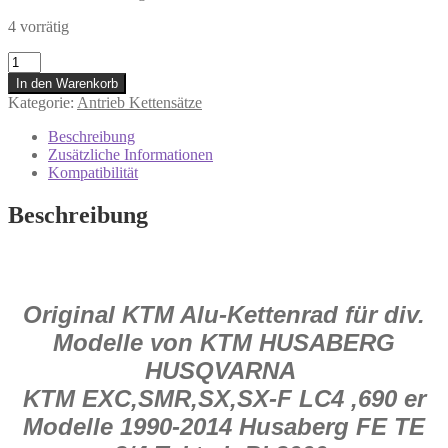
4 vorrätig
58310151045
KTM
In den Warenkorb
Alu
Kategorie:
Antrieb Kettensätze
Kettenrad
45Z
Beschreibung
Duke
Zusätzliche Informationen
EGS
Kompatibilität
LC4
EXC
Beschreibung
SMC
SMR
SR
Motorrad
Menge
Original KTM Alu-Kettenrad für div.
Modelle von KTM HUSABERG
HUSQVARNA
KTM EXC,SMR,SX,SX-F LC4 ,690 er
Modelle 1990-2014 Husaberg FE TE