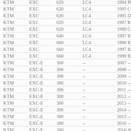
KTM
EXC
620
LC4
1994
P
KTM
EXC
620
LC4
1995
C
KTM
EXC
620
LC4
1995
D
KTM
EXC
620
LC4
1997
R
KTM
EXC
620
LC4
1999
C
KTM
EXC
640
LC4
1997
R
KTM
EXC
660
LC4
1996
R
KTM
EXC
660
LC4
1997
R
KTM
EXC
660
LC4
1999
R
KTM
EXC-E
300
--
2007
--
KTM
EXC-E
300
--
2008
--
KTM
EXC-E
300
--
2009
--
KTM
EXC-E
300
--
2010
--
KTM
EXC-E
300
--
2011
--
KTM
EXC-E
300
--
2012
--
KTM
EXC-E
300
--
2013
--
KTM
EXC-E
300
--
2014
--
KTM
EXC-E
300
--
2015
--
KTM
EXC-E
300
--
2016
--
KTM
EXC-E
300
--
2016
S