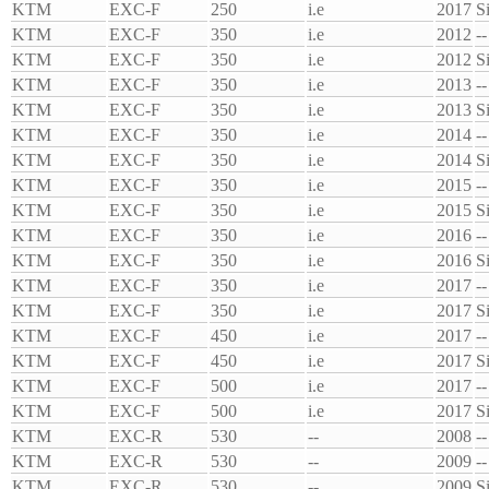
KTM
EXC-F
250
i.e
2017
S
KTM
EXC-F
350
i.e
2012
--
KTM
EXC-F
350
i.e
2012
S
KTM
EXC-F
350
i.e
2013
--
KTM
EXC-F
350
i.e
2013
S
KTM
EXC-F
350
i.e
2014
--
KTM
EXC-F
350
i.e
2014
S
KTM
EXC-F
350
i.e
2015
--
KTM
EXC-F
350
i.e
2015
S
KTM
EXC-F
350
i.e
2016
--
KTM
EXC-F
350
i.e
2016
S
KTM
EXC-F
350
i.e
2017
--
KTM
EXC-F
350
i.e
2017
S
KTM
EXC-F
450
i.e
2017
--
KTM
EXC-F
450
i.e
2017
S
KTM
EXC-F
500
i.e
2017
--
KTM
EXC-F
500
i.e
2017
S
KTM
EXC-R
530
--
2008
--
KTM
EXC-R
530
--
2009
--
KTM
EXC-R
530
--
2009
S