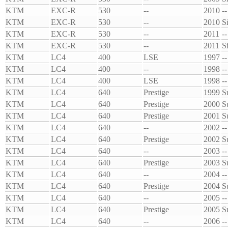
KTM
EXC-R
530
--
2010
--
KTM
EXC-R
530
--
2010
S
KTM
EXC-R
530
--
2011
--
KTM
EXC-R
530
--
2011
S
KTM
LC4
400
LSE
1997
--
KTM
LC4
400
--
1998
--
KTM
LC4
400
LSE
1998
--
KTM
LC4
640
Prestige
1999
S
KTM
LC4
640
Prestige
2000
S
KTM
LC4
640
Prestige
2001
S
KTM
LC4
640
--
2002
--
KTM
LC4
640
Prestige
2002
S
KTM
LC4
640
--
2003
--
KTM
LC4
640
Prestige
2003
S
KTM
LC4
640
--
2004
--
KTM
LC4
640
Prestige
2004
S
KTM
LC4
640
--
2005
--
KTM
LC4
640
Prestige
2005
S
KTM
LC4
640
--
2006
--