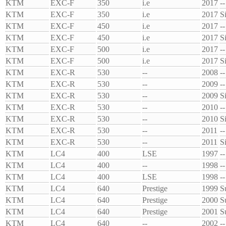
KTM
EXC-F
350
i.e
2017
--
KTM
EXC-F
350
i.e
2017
S
KTM
EXC-F
450
i.e
2017
--
KTM
EXC-F
450
i.e
2017
S
KTM
EXC-F
500
i.e
2017
--
KTM
EXC-F
500
i.e
2017
S
KTM
EXC-R
530
--
2008
--
KTM
EXC-R
530
--
2009
--
KTM
EXC-R
530
--
2009
S
KTM
EXC-R
530
--
2010
--
KTM
EXC-R
530
--
2010
S
KTM
EXC-R
530
--
2011
--
KTM
EXC-R
530
--
2011
S
KTM
LC4
400
LSE
1997
--
KTM
LC4
400
--
1998
--
KTM
LC4
400
LSE
1998
--
KTM
LC4
640
Prestige
1999
S
KTM
LC4
640
Prestige
2000
S
KTM
LC4
640
Prestige
2001
S
KTM
LC4
640
--
2002
--