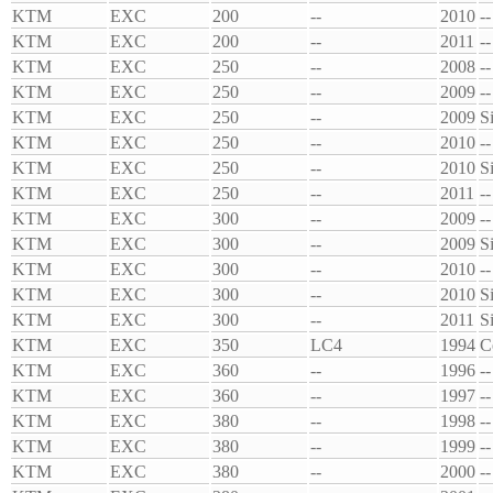
KTM
EXC
200
--
2010
--
KTM
EXC
200
--
2011
--
KTM
EXC
250
--
2008
--
KTM
EXC
250
--
2009
--
KTM
EXC
250
--
2009
S
KTM
EXC
250
--
2010
--
KTM
EXC
250
--
2010
S
KTM
EXC
250
--
2011
--
KTM
EXC
300
--
2009
--
KTM
EXC
300
--
2009
S
KTM
EXC
300
--
2010
--
KTM
EXC
300
--
2010
S
KTM
EXC
300
--
2011
S
KTM
EXC
350
LC4
1994
C
KTM
EXC
360
--
1996
--
KTM
EXC
360
--
1997
--
KTM
EXC
380
--
1998
--
KTM
EXC
380
--
1999
--
KTM
EXC
380
--
2000
--