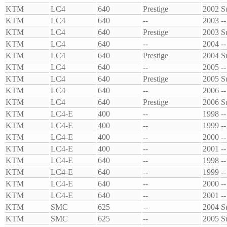
KTM
LC4
640
Prestige
2002
S
KTM
LC4
640
--
2003
--
KTM
LC4
640
Prestige
2003
S
KTM
LC4
640
--
2004
--
KTM
LC4
640
Prestige
2004
S
KTM
LC4
640
--
2005
--
KTM
LC4
640
Prestige
2005
S
KTM
LC4
640
--
2006
--
KTM
LC4
640
Prestige
2006
S
KTM
LC4-E
400
--
1998
--
KTM
LC4-E
400
--
1999
--
KTM
LC4-E
400
--
2000
--
KTM
LC4-E
400
--
2001
--
KTM
LC4-E
640
--
1998
--
KTM
LC4-E
640
--
1999
--
KTM
LC4-E
640
--
2000
--
KTM
LC4-E
640
--
2001
--
KTM
SMC
625
--
2004
S
KTM
SMC
625
--
2005
S