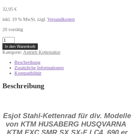
32,95
€
inkl. 19 % MwSt.
zzgl.
Versandkosten
20 vorrätig
50-
32065-
In den Warenkorb
38
Kategorie:
Antrieb Kettensätze
Esjot
Kettenrad
Beschreibung
38Z
Zusätzliche Informationen
für
Kompatibilität
KTM
EXC
Beschreibung
SR
SX
Husqvarna
FE
TE
Esjot Stahl-Kettenrad für div. Modelle
Motorrad
Menge
von KTM HUSABERG HUSQVARNA
KTM EXC,SMR,SX,SX-F LC4 ,690 er