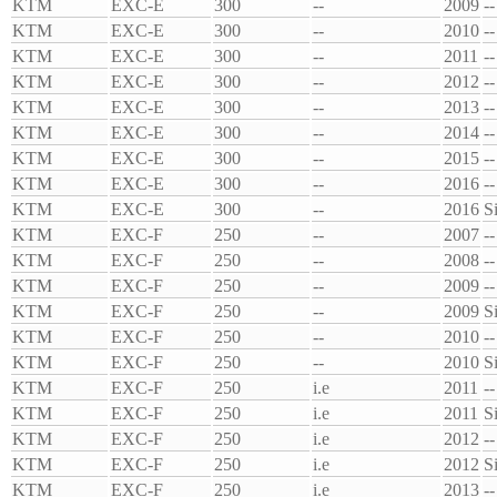
KTM
EXC-E
300
--
2009
--
KTM
EXC-E
300
--
2010
--
KTM
EXC-E
300
--
2011
--
KTM
EXC-E
300
--
2012
--
KTM
EXC-E
300
--
2013
--
KTM
EXC-E
300
--
2014
--
KTM
EXC-E
300
--
2015
--
KTM
EXC-E
300
--
2016
--
KTM
EXC-E
300
--
2016
S
KTM
EXC-F
250
--
2007
--
KTM
EXC-F
250
--
2008
--
KTM
EXC-F
250
--
2009
--
KTM
EXC-F
250
--
2009
S
KTM
EXC-F
250
--
2010
--
KTM
EXC-F
250
--
2010
S
KTM
EXC-F
250
i.e
2011
--
KTM
EXC-F
250
i.e
2011
S
KTM
EXC-F
250
i.e
2012
--
KTM
EXC-F
250
i.e
2012
S
KTM
EXC-F
250
i.e
2013
--