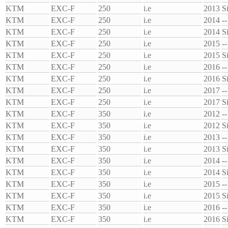
KTM
EXC-F
250
i.e
2013
S
KTM
EXC-F
250
i.e
2014
--
KTM
EXC-F
250
i.e
2014
S
KTM
EXC-F
250
i.e
2015
--
KTM
EXC-F
250
i.e
2015
S
KTM
EXC-F
250
i.e
2016
--
KTM
EXC-F
250
i.e
2016
S
KTM
EXC-F
250
i.e
2017
--
KTM
EXC-F
250
i.e
2017
S
KTM
EXC-F
350
i.e
2012
--
KTM
EXC-F
350
i.e
2012
S
KTM
EXC-F
350
i.e
2013
--
KTM
EXC-F
350
i.e
2013
S
KTM
EXC-F
350
i.e
2014
--
KTM
EXC-F
350
i.e
2014
S
KTM
EXC-F
350
i.e
2015
--
KTM
EXC-F
350
i.e
2015
S
KTM
EXC-F
350
i.e
2016
--
KTM
EXC-F
350
i.e
2016
S