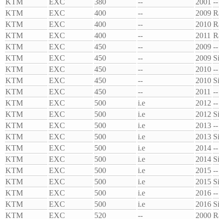
KTM
EXC
380
--
2001
--
KTM
EXC
400
--
2009
R
KTM
EXC
400
--
2010
R
KTM
EXC
400
--
2011
R
KTM
EXC
450
--
2009
--
KTM
EXC
450
--
2009
S
KTM
EXC
450
--
2010
--
KTM
EXC
450
--
2010
S
KTM
EXC
450
--
2011
--
KTM
EXC
500
i.e
2012
--
KTM
EXC
500
i.e
2012
S
KTM
EXC
500
i.e
2013
--
KTM
EXC
500
i.e
2013
S
KTM
EXC
500
i.e
2014
--
KTM
EXC
500
i.e
2014
S
KTM
EXC
500
i.e
2015
--
KTM
EXC
500
i.e
2015
S
KTM
EXC
500
i.e
2016
--
KTM
EXC
500
i.e
2016
S
KTM
EXC
520
--
2000
R