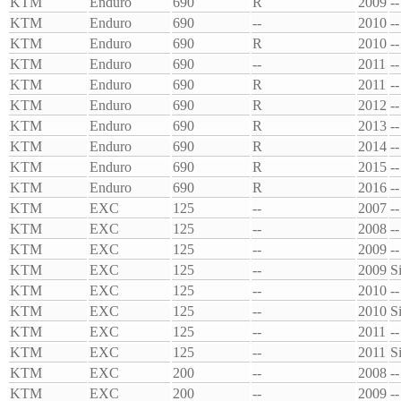
KTM
Enduro
690
R
2009
--
KTM
Enduro
690
--
2010
--
KTM
Enduro
690
R
2010
--
KTM
Enduro
690
--
2011
--
KTM
Enduro
690
R
2011
--
KTM
Enduro
690
R
2012
--
KTM
Enduro
690
R
2013
--
KTM
Enduro
690
R
2014
--
KTM
Enduro
690
R
2015
--
KTM
Enduro
690
R
2016
--
KTM
EXC
125
--
2007
--
KTM
EXC
125
--
2008
--
KTM
EXC
125
--
2009
--
KTM
EXC
125
--
2009
S
KTM
EXC
125
--
2010
--
KTM
EXC
125
--
2010
S
KTM
EXC
125
--
2011
--
KTM
EXC
125
--
2011
S
KTM
EXC
200
--
2008
--
KTM
EXC
200
--
2009
--