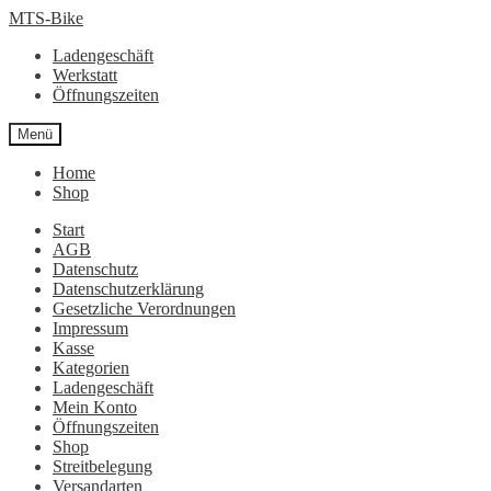
Zur
Zum
MTS-Bike
Navigation
Inhalt
Ladengeschäft
springen
springen
Werkstatt
Öffnungszeiten
Menü
Home
Shop
Start
AGB
Datenschutz
Datenschutzerklärung
Gesetzliche Verordnungen
Impressum
Kasse
Kategorien
Ladengeschäft
Mein Konto
Öffnungszeiten
Shop
Streitbelegung
Versandarten