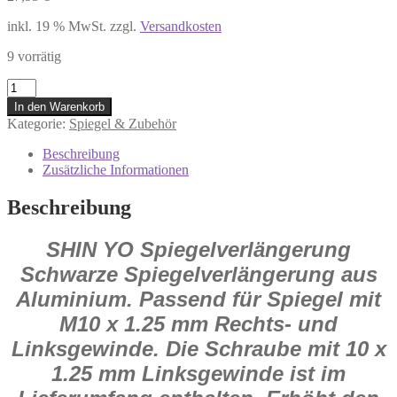
inkl. 19 % MwSt.
zzgl.
Versandkosten
9 vorrätig
305-
130
In den Warenkorb
SHIN
Kategorie:
Spiegel & Zubehör
YO
schwarze,Spiegelverlängerug
Beschreibung
mit
Zusätzliche Informationen
Rechtsgewinde
Honda
Beschreibung
Suzuki
Menge
SHIN YO Spiegelverlängerung
Schwarze Spiegelverlängerung aus
Aluminium. Passend für Spiegel mit
M10 x 1.25 mm Rechts- und
Linksgewinde. Die Schraube mit 10 x
1.25 mm Linksgewinde ist im