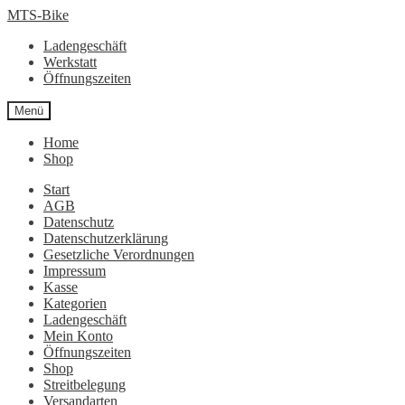
Zur
Zum
MTS-Bike
Navigation
Inhalt
Ladengeschäft
springen
springen
Werkstatt
Öffnungszeiten
Menü
Home
Shop
Start
AGB
Datenschutz
Datenschutzerklärung
Gesetzliche Verordnungen
Impressum
Kasse
Kategorien
Ladengeschäft
Mein Konto
Öffnungszeiten
Shop
Streitbelegung
Versandarten