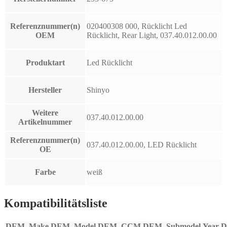
Referenznummer(n)
020400308 000, Rücklicht Led
OEM
Rücklicht, Rear Light, 037.40.012.00.00
Produktart
Led Rücklicht
Hersteller
Shinyo
Weitere
037.40.012.00.00
Artikelnummer
Referenznummer(n)
037.40.012.00.00, LED Rücklicht
OE
Farbe
weiß
Kompatibilitätsliste
DEM_Make
DEM_Model
DEM_CCM
DEM_Submodel
Year
D