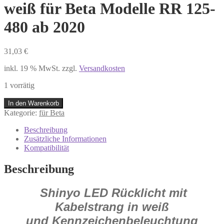
weiß für Beta Modelle RR 125-
480 ab 2020
31,03
€
inkl. 19 % MwSt.
zzgl.
Versandkosten
1 vorrätig
255-
In den Warenkorb
675
Kategorie:
für Beta
Beta
LED
Beschreibung
Rücklicht
Zusätzliche Informationen
weiß
Kompatibilität
für
Beta
Beschreibung
Modelle
RR
Shinyo LED Rücklicht mit
125-
480
Kabelstrang in weiß
ab
und Kennzeichenbeleuchtung
2020