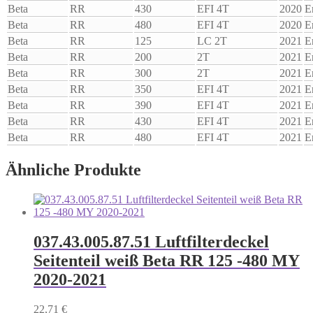
Beta
RR
430
EFI 4T
2020
E
Beta
RR
480
EFI 4T
2020
E
Beta
RR
125
LC 2T
2021
E
Beta
RR
200
2T
2021
E
Beta
RR
300
2T
2021
E
Beta
RR
350
EFI 4T
2021
E
Beta
RR
390
EFI 4T
2021
E
Beta
RR
430
EFI 4T
2021
E
Beta
RR
480
EFI 4T
2021
E
Ähnliche Produkte
037.43.005.87.51 Luftfilterdeckel
Seitenteil weiß Beta RR 125 -480 MY
2020-2021
22,71
€