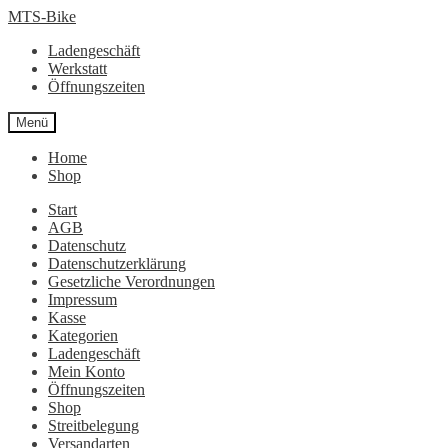
Zur
Zum
MTS-Bike
Navigation
Inhalt
Ladengeschäft
springen
springen
Werkstatt
Öffnungszeiten
Menü
Home
Shop
Start
AGB
Datenschutz
Datenschutzerklärung
Gesetzliche Verordnungen
Impressum
Kasse
Kategorien
Ladengeschäft
Mein Konto
Öffnungszeiten
Shop
Streitbelegung
Versandarten