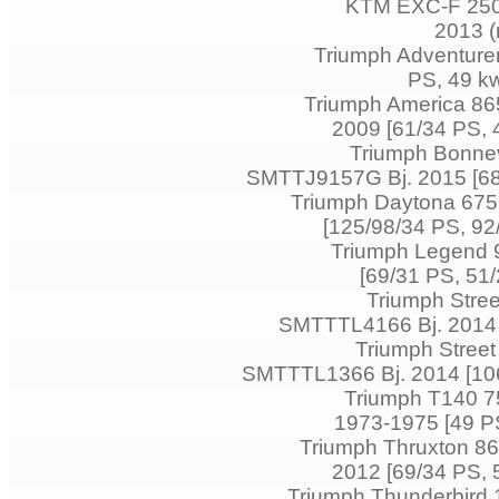
KTM EXC-F 250 i
2013 (
Triumph Adventurer
PS, 49 kw
Triumph America 86
2009 [61/34 PS, 
Triumph Bonnev
SMTTJ9157G Bj. 2015 [68/
Triumph Daytona 67
[125/98/34 PS, 92
Triumph Legend 9
[69/31 PS, 51
Triumph Stree
SMTTTL4166 Bj. 2014 [
Triumph Street
SMTTTL1366 Bj. 2014 [106
Triumph T140 75
1973-1975 [49 PS
Triumph Thruxton 8
2012 [69/34 PS, 
Triumph Thunderbir