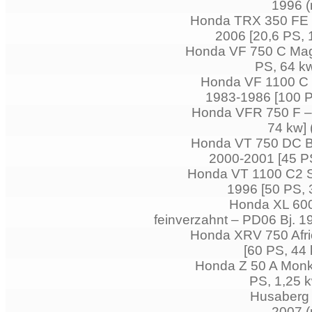
1996 (
Honda TRX 350 FE F
2006 [20,6 PS, 
Honda VF 750 C Mag
PS, 64 kw
Honda VF 1100 C 
1983-1986 [100 P
Honda VFR 750 F – 
74 kw] 
Honda VT 750 DC B
2000-2001 [45 PS
Honda VT 1100 C2 
1996 [50 PS, 
Honda XL 600 
feinverzahnt – PD06 Bj. 1
Honda XRV 750 Afri
[60 PS, 44
Honda Z 50 A Monke
PS, 1,25 k
Husaberg 
2007 (