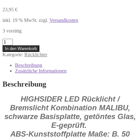
23,95
€
inkl. 19 % MwSt.
zzgl.
Versandkosten
3 vorrätig
255-
011
In den Warenkorb
HIGHSIDER
Kategorie:
Rücklichter
LED-
Rücklicht
Beschreibung
MALIBU
Zusätzliche Informationen
schwarz
E-
Beschreibung
geprüft
Menge
HIGHSIDER LED Rücklicht /
Bremslicht Kombination MALIBU,
schwarze Basisplatte, getöntes Glas,
E-geprüft.
ABS-Kunststoffplatte Maße: B. 50