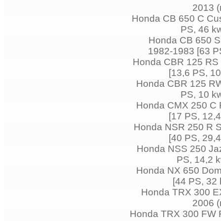
2013 (
Honda CB 650 C Cus
PS, 46 kw
Honda CB 650 S
1982-1983 [63 PS
Honda CBR 125 RS R
[13,6 PS, 1
Honda CBR 125 RW 
PS, 10 kw
Honda CMX 250 C R
[17 PS, 12,
Honda NSR 250 R S
[40 PS, 29,
Honda NSS 250 Jaz
PS, 14,2 k
Honda NX 650 Domi
[44 PS, 32
Honda TRX 300 EX 
2006 (
Honda TRX 300 FW F