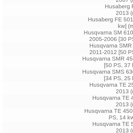
Husaberg F
2013 (
Husaberg FE 501 
kw] (
Husqvarna SM 610 
2005-2006 [30 PS
Husqvarna SMR 4
2011-2012 [50 PS
Husqvarna SMR 450 
[50 PS, 37
Husqvarna SMS 630 
[34 PS, 25
Husqvarna TE 250
2013 (
Husqvarna TE 44
2013 (
Husqvarna TE 450 
PS, 14 kw
Husqvarna TE 51
2013 (