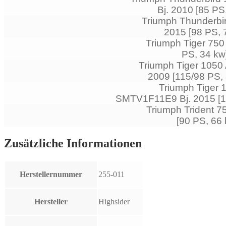
Bj. 2010 [85 PS
Triumph Thunderbir
2015 [98 PS, 
Triumph Tiger 750
PS, 34 kw
Triumph Tiger 105
2009 [115/98 PS, 
Triumph Tiger 
SMTV1F11E9 Bj. 2015 [13
Triumph Trident 7
[90 PS, 66
Zusätzliche Informationen
Herstellernummer
255-011
Hersteller
Highsider