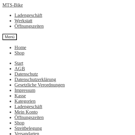
Zur
Zum
MTS-Bike
Navigation
Inhalt
Ladengeschäft
springen
springen
Werkstatt
Öffnungszeiten
Menü
Home
Shop
Start
AGB
Datenschutz
Datenschutzerklärung
Gesetzliche Verordnungen
Impressum
Kasse
Kategorien
Ladengeschäft
Mein Konto
Öffnungszeiten
Shop
Streitbelegung
Versandarten