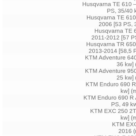
Husqvarna TE 610 –
PS, 35/40 
Husqvarna TE 610 
2006 [53 PS, 
Husqvarna TE 63
2011-2012 [57 PS
Husqvarna TR 650 
2013-2014 [58,5 P
KTM Adventure 640 
36 kw] 
KTM Adventure 950 
25 kw] 
KTM Enduro 690 R –
kw] (
KTM Enduro 690 R A
PS, 49 kw
KTM EXC 250 2T –
kw] (
KTM EXC 
2016 (