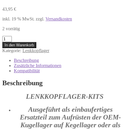
43,95
€
inkl. 19 % MwSt.
zzgl.
Versandkosten
2 vorrätig
22-
1026
In den Warenkorb
#
Kategorie:
Lenkkopflager
Lenkkopflager
BETA
Beschreibung
RR
Zusätzliche Informationen
450
Kompatibilität
350
RS
Beschreibung
520
400
LENKKOPFLAGER-KITS
HUSABERG
FE
450
Ausgeführt als einbaufertiges
501
Ersatzteil zum Aufrüsten der OEM-
FX
450
Kugellager auf Kegellager oder als
TE