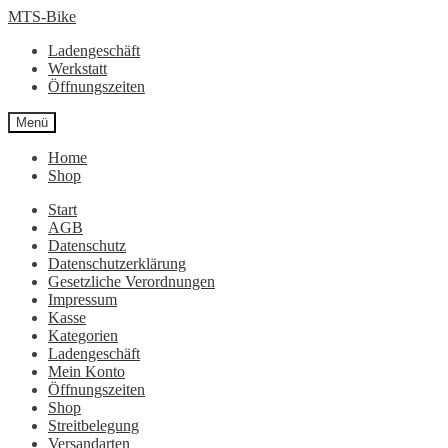
Zur
Zum
MTS-Bike
Navigation
Inhalt
Ladengeschäft
springen
springen
Werkstatt
Öffnungszeiten
Menü
Home
Shop
Start
AGB
Datenschutz
Datenschutzerklärung
Gesetzliche Verordnungen
Impressum
Kasse
Kategorien
Ladengeschäft
Mein Konto
Öffnungszeiten
Shop
Streitbelegung
Versandarten