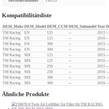
Herstellernummer
158155
Kompatibilitätsliste
DEM_Make
DEM_Model
DEM_CCM
DEM_Submodel
Year
D
TM Racing
EN
125
--
2015
--
TM Racing
EN
125
--
2016
--
TM Racing
EN
300
--
2015
--
TM Racing
EN
300
--
2016
--
TM Racing
MX
125
--
2015
--
TM Racing
MX
125
--
2016
--
TM Racing
MX
250
--
2015
--
TM Racing
MX
250
--
2016
--
TM Racing
MX
300
--
2015
--
TM Racing
MX
300
--
2016
--
Ähnliche Produkte