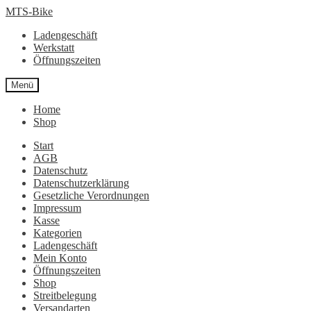
Zur
Zum
MTS-Bike
Navigation
Inhalt
Ladengeschäft
springen
springen
Werkstatt
Öffnungszeiten
Menü
Home
Shop
Start
AGB
Datenschutz
Datenschutzerklärung
Gesetzliche Verordnungen
Impressum
Kasse
Kategorien
Ladengeschäft
Mein Konto
Öffnungszeiten
Shop
Streitbelegung
Versandarten