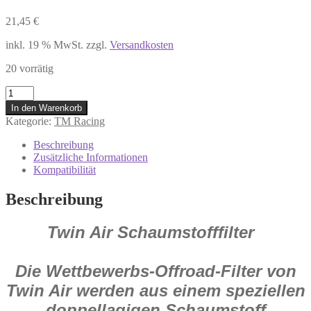
21,45
€
inkl. 19 % MwSt.
zzgl.
Versandkosten
20 vorrätig
158155
#
In den Warenkorb
Twin
Kategorie:
TM Racing
Air
Luftfilter
Beschreibung
Air
Zusätzliche Informationen
Filter
Kompatibilität
fürTM
RACING
Beschreibung
EN
250
Twin Air Schaumstofffilter
300
125
2015-
2016
Die Wettbewerbs-Offroad-Filter von
MX
Twin Air werden aus einem speziellen
Menge
doppellagigen Schaumstoff