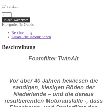
17 vorrätig
156087P
Twin
In den Warenkorb
Air
Kategorie:
für Quads
Luftfilter
Quad
Beschreibung
für
Zusätzliche Informationen
Polaris
325
Beschreibung
ACE
570
Foamfilter TwinAir
Ranger
2014
-
2018
Menge
Vor über 40 Jahren bewiesen die
sandigen, kiesigen Böden der
Niederlande – und die daraus
resultierenden Motorausfälle -, dass