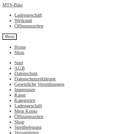
Zur
Zum
MTS-Bike
Navigation
Inhalt
Ladengeschäft
springen
springen
Werkstatt
Öffnungszeiten
Menü
Home
Shop
Start
AGB
Datenschutz
Datenschutzerklärung
Gesetzliche Verordnungen
Impressum
Kasse
Kategorien
Ladengeschäft
Mein Konto
Öffnungszeiten
Shop
Streitbelegung
Versandarten