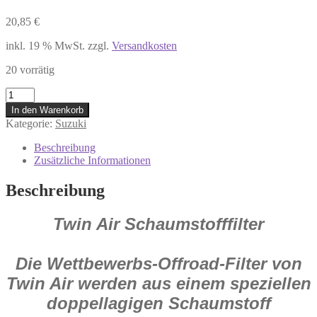
20,85
€
inkl. 19 % MwSt.
zzgl.
Versandkosten
20 vorrätig
153350
Twin
In den Warenkorb
Air
Kategorie:
Suzuki
Luftfilter
für
Beschreibung
Suzuki
Zusätzliche Informationen
TS
200
Beschreibung
R
TS
Twin Air Schaumstofffilter
125
R
TS
200
Die Wettbewerbs-Offroad-Filter von
R
Twin Air werden aus einem speziellen
Menge
doppellagigen Schaumstoff