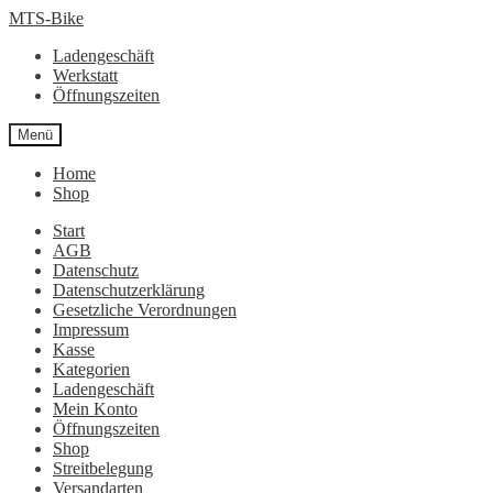
Zur
Zum
MTS-Bike
Navigation
Inhalt
Ladengeschäft
springen
springen
Werkstatt
Öffnungszeiten
Menü
Home
Shop
Start
AGB
Datenschutz
Datenschutzerklärung
Gesetzliche Verordnungen
Impressum
Kasse
Kategorien
Ladengeschäft
Mein Konto
Öffnungszeiten
Shop
Streitbelegung
Versandarten