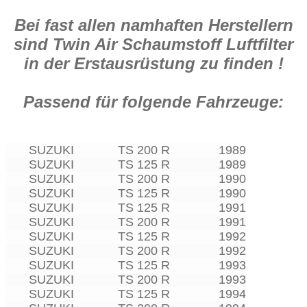
Bei fast allen namhaften Herstellern
sind Twin Air Schaumstoff Luftfilter
in der Erstausrüstung zu finden !
Passend für folgende Fahrzeuge:
SUZUKI
TS 200 R
1989
SUZUKI
TS 125 R
1989
SUZUKI
TS 200 R
1990
SUZUKI
TS 125 R
1990
SUZUKI
TS 125 R
1991
SUZUKI
TS 200 R
1991
SUZUKI
TS 125 R
1992
SUZUKI
TS 200 R
1992
SUZUKI
TS 125 R
1993
SUZUKI
TS 200 R
1993
SUZUKI
TS 125 R
1994