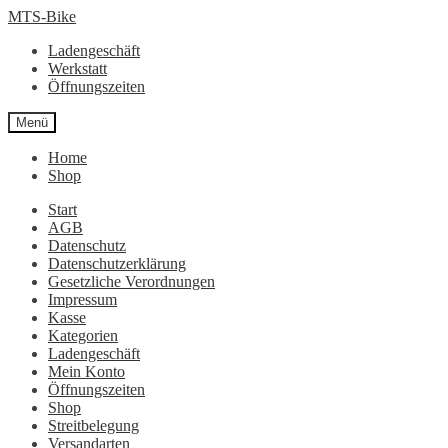
Zur
Zum
MTS-Bike
Navigation
Inhalt
Ladengeschäft
springen
springen
Werkstatt
Öffnungszeiten
Menü
Home
Shop
Start
AGB
Datenschutz
Datenschutzerklärung
Gesetzliche Verordnungen
Impressum
Kasse
Kategorien
Ladengeschäft
Mein Konto
Öffnungszeiten
Shop
Streitbelegung
Versandarten