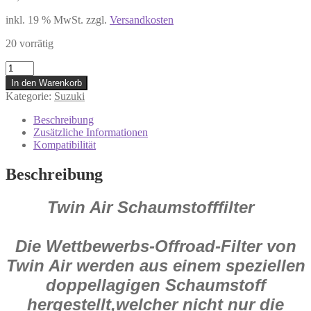
inkl. 19 % MwSt.
zzgl.
Versandkosten
20 vorrätig
153214
#
In den Warenkorb
Twin
Kategorie:
Suzuki
Air
Luftfilter
Beschreibung
Air
Zusätzliche Informationen
Filter
Kompatibilität
für
SUZUKI
Beschreibung
RM
125
Twin Air Schaumstofffilter
250
2002-
2003
Menge
Die Wettbewerbs-Offroad-Filter von
Twin Air werden aus einem speziellen
doppellagigen Schaumstoff
hergestellt,welcher nicht nur die