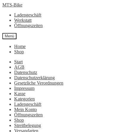
Zur
Zum
MTS-Bike
Navigation
Inhalt
Ladengeschäft
springen
springen
Werkstatt
Öffnungszeiten
Menü
Home
Shop
Start
AGB
Datenschutz
Datenschutzerklärung
Gesetzliche Verordnungen
Impressum
Kasse
Kategorien
Ladengeschäft
Mein Konto
Öffnungszeiten
Shop
Streitbelegung
Versandarten