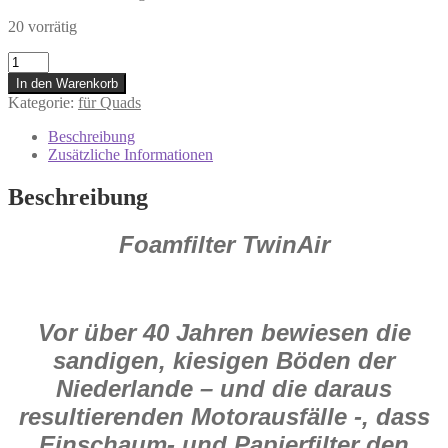
20 vorrätig
153048
Twin
In den Warenkorb
Air
Kategorie:
für Quads
Luftfilter
Quad
Beschreibung
für
Zusätzliche Informationen
Suzuki
LT-
Beschreibung
F
250
Foamfilter TwinAir
Ozark
2014-
2015
Menge
Vor über 40 Jahren bewiesen die
sandigen, kiesigen Böden der
Niederlande – und die daraus
resultierenden Motorausfälle -, dass
Einschaum- und Papierfilter den