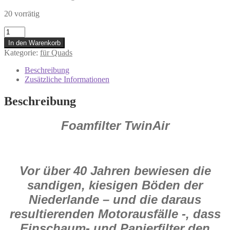
20 vorrätig
152613
Twin
In den Warenkorb
Air
Kategorie:
für Quads
Luftfilter
Quad
Beschreibung
für
Zusätzliche Informationen
Yamaha
YFM
Beschreibung
400
Kodiak
Foamfilter TwinAir
4x4
2000-
2002
Menge
Vor über 40 Jahren bewiesen die
sandigen, kiesigen Böden der
Niederlande – und die daraus
resultierenden Motorausfälle -, dass
Einschaum- und Papierfilter den