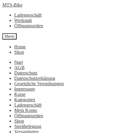
Zur
Zum
MTS-Bike
Navigation
Inhalt
Ladengeschäft
springen
springen
Werkstatt
Öffnungszeiten
Menü
Home
Shop
Start
AGB
Datenschutz
Datenschutzerklärung
Gesetzliche Verordnungen
Impressum
Kasse
Kategorien
Ladengeschäft
Mein Konto
Öffnungszeiten
Shop
Streitbelegung
Versandarten