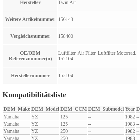
Hersteller
Twin Air
Weitere Artikelnummer
156143
Vergleichsnummer
158400
OE/OEM
Luftfilter, Air Filter, Luftfilter Motorrad,
Referenznummer(n)
152104
Herstellernummer
152104
Kompatibilitätsliste
DEM_Make
DEM_Model
DEM_CCM
DEM_Submodel
Year
D
Yamaha
YZ
125
--
1982
--
Yamaha
YZ
125
--
1983
--
Yamaha
YZ
250
--
1982
--
Yamaha
YZ
250
--
1983
--