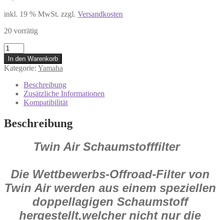
inkl. 19 % MwSt.
zzgl.
Versandkosten
20 vorrätig
#
152104
In den Warenkorb
Twin
Kategorie:
Yamaha
Air
Luftfilter
Beschreibung
Air
Zusätzliche Informationen
Filter
Kompatibilität
für
Yamaha
Beschreibung
490
250
Twin Air Schaumstofffilter
125
YZ
1982-
83
Die Wettbewerbs-Offroad-Filter von
Menge
Twin Air werden aus einem speziellen
doppellagigen Schaumstoff
hergestellt,welcher nicht nur die