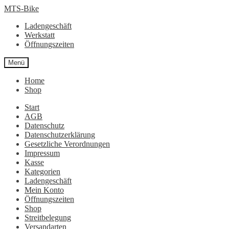
Zur
Zum
MTS-Bike
Navigation
Inhalt
Ladengeschäft
springen
springen
Werkstatt
Öffnungszeiten
Menü
Home
Shop
Start
AGB
Datenschutz
Datenschutzerklärung
Gesetzliche Verordnungen
Impressum
Kasse
Kategorien
Ladengeschäft
Mein Konto
Öffnungszeiten
Shop
Streitbelegung
Versandarten