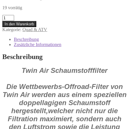
19 vorrätig
151802
Twin
In den Warenkorb
Air
Kategorie:
Quad & ATV
Luftfilter
für
Beschreibung
Kawasaki
Zusätzliche Informationen
KFX
450
Beschreibung
R
2x4
Twin Air Schaumstofffilter
2008
-
2014
Menge
Die Wettbewerbs-Offroad-Filter von
Twin Air werden aus einem speziellen
doppellagigen Schaumstoff
hergestellt,welcher nicht nur die
Filtration maximiert, sondern auch
den Luftstrom sowie die Leistung