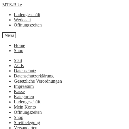
Zur
Zum
MTS-Bike
Navigation
Inhalt
Ladengeschäft
springen
springen
Werkstatt
Öffnungszeiten
Menü
Home
Shop
Start
AGB
Datenschutz
Datenschutzerklärung
Gesetzliche Verordnungen
Impressum
Kasse
Kategorien
Ladengeschäft
Mein Konto
Öffnungszeiten
Shop
Streitbelegung
Versandarten