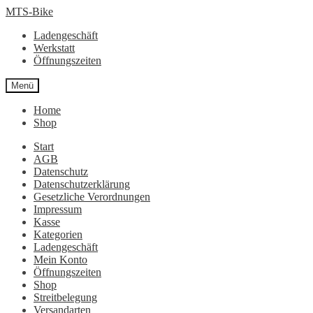
Zur
Zum
MTS-Bike
Navigation
Inhalt
Ladengeschäft
springen
springen
Werkstatt
Öffnungszeiten
Menü
Home
Shop
Start
AGB
Datenschutz
Datenschutzerklärung
Gesetzliche Verordnungen
Impressum
Kasse
Kategorien
Ladengeschäft
Mein Konto
Öffnungszeiten
Shop
Streitbelegung
Versandarten