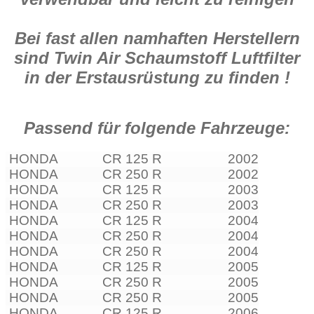
Bei fast allen namhaften Herstellern
sind Twin Air Schaumstoff Luftfilter
in der Erstausrüstung zu finden !
Passend für folgende Fahrzeuge:
HONDA
CR 125 R
2002
HONDA
CR 250 R
2002
HONDA
CR 125 R
2003
HONDA
CR 250 R
2003
HONDA
CR 125 R
2004
HONDA
CR 250 R
2004
HONDA
CR 250 R
2004
HONDA
CR 125 R
2005
HONDA
CR 250 R
2005
HONDA
CR 250 R
2005
HONDA
CR 125 R
2006