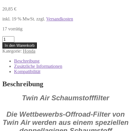
20,85
€
inkl. 19 % MwSt.
zzgl.
Versandkosten
17 vorrätig
150207
Twin
In den Warenkorb
Air
Kategorie:
Honda
Luftfilter
für
Beschreibung
Honda
Zusätzliche Informationen
CR
Kompatibilität
125
R
Beschreibung
CR
250
Twin Air Schaumstofffilter
R
2002
-
2007
Die Wettbewerbs-Offroad-Filter von
Menge
Twin Air werden aus einem speziellen
doppellagigen Schaumstoff