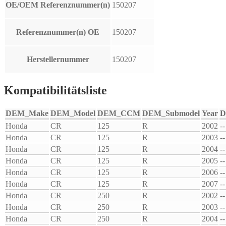
OE/OEM Referenznummer(n)
150207
Referenznummer(n) OE
150207
Herstellernummer
150207
Kompatibilitätsliste
DEM_Make
DEM_Model
DEM_CCM
DEM_Submodel
Year
D
Honda
CR
125
R
2002
--
Honda
CR
125
R
2003
--
Honda
CR
125
R
2004
--
Honda
CR
125
R
2005
--
Honda
CR
125
R
2006
--
Honda
CR
125
R
2007
--
Honda
CR
250
R
2002
--
Honda
CR
250
R
2003
--
Honda
CR
250
R
2004
--