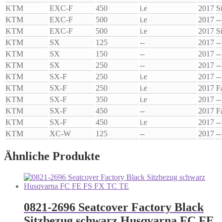
KTM
EXC-F
450
i.e
2017
S
KTM
EXC-F
500
i.e
2017
--
KTM
EXC-F
500
i.e
2017
S
KTM
SX
125
--
2017
--
KTM
SX
150
--
2017
--
KTM
SX
250
--
2017
--
KTM
SX-F
250
i.e
2017
--
KTM
SX-F
250
i.e
2017
F
KTM
SX-F
350
i.e
2017
--
KTM
SX-F
450
--
2017
F
KTM
SX-F
450
i.e
2017
--
KTM
XC-W
125
--
2017
--
Ähnliche Produkte
0821-2696 Seatcover Factory Black
Sitzbezug schwarz Husqvarna FC FE