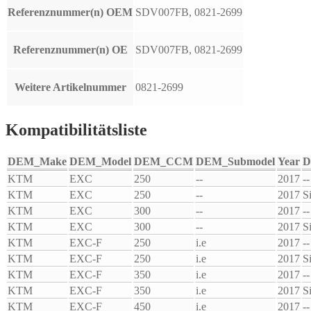
Referenznummer(n) OEM
SDV007FB, 0821-2699
Referenznummer(n) OE
SDV007FB, 0821-2699
Weitere Artikelnummer
0821-2699
Kompatibilitätsliste
DEM_Make
DEM_Model
DEM_CCM
DEM_Submodel
Year
D
KTM
EXC
250
--
2017
--
KTM
EXC
250
--
2017
S
KTM
EXC
300
--
2017
--
KTM
EXC
300
--
2017
S
KTM
EXC-F
250
i.e
2017
--
KTM
EXC-F
250
i.e
2017
S
KTM
EXC-F
350
i.e
2017
--
KTM
EXC-F
350
i.e
2017
S
KTM
EXC-F
450
i.e
2017
--