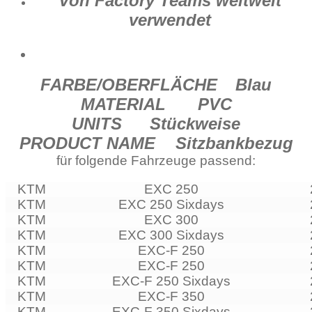
Von Factory Teams weltweit
verwendet
FARBE/OBERFLÄCHE
Blau
MATERIAL
PVC
UNITS
Stückweise
PRODUCT NAME
Sitzbankbezug
für folgende Fahrzeuge passend:
KTM
EXC 250
KTM
EXC 250 Sixdays
KTM
EXC 300
KTM
EXC 300 Sixdays
KTM
EXC-F 250
KTM
EXC-F 250
KTM
EXC-F 250 Sixdays
KTM
EXC-F 350
KTM
EXC-F 350 Sixdays