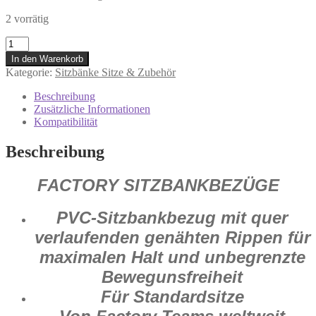
2 vorrätig
0821-
2699
In den Warenkorb
Seatcover
Kategorie:
Sitzbänke Sitze & Zubehör
Factory
Blue
Beschreibung
Sitzbezug
Zusätzliche Informationen
blau
Kompatibilität
für
KTM
Beschreibung
EXC
SX
FACTORY SITZBANKBEZÜGE
XC
2017
Menge
PVC-Sitzbankbezug mit quer
verlaufenden genähten Rippen für
maximalen Halt und unbegrenzte
Bewegunsfreiheit
Für Standardsitze