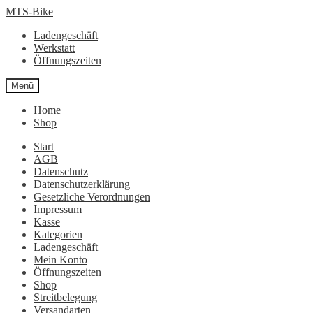
Zur
Zum
MTS-Bike
Navigation
Inhalt
Ladengeschäft
springen
springen
Werkstatt
Öffnungszeiten
Menü
Home
Shop
Start
AGB
Datenschutz
Datenschutzerklärung
Gesetzliche Verordnungen
Impressum
Kasse
Kategorien
Ladengeschäft
Mein Konto
Öffnungszeiten
Shop
Streitbelegung
Versandarten